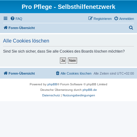
Pro Pflege - Selbsthilfenetzwerk
FAQ
Registrieren
Anmelden
S
Foren-Übersicht
u
Alle Cookies löschen
c
h
Sind Sie sich sicher, dass Sie alle Cookies des Boards löschen möchten?
e
Foren-Übersicht
Alle Cookies löschen
Alle Zeiten sind
UTC+02:00
Powered by
phpBB
® Forum Software © phpBB Limited
Deutsche Übersetzung durch
phpBB.de
Datenschutz
|
Nutzungsbedingungen