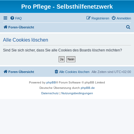
Pro Pflege - Selbsthilfenetzwerk
FAQ
Registrieren
Anmelden
S
Foren-Übersicht
u
Alle Cookies löschen
c
h
Sind Sie sich sicher, dass Sie alle Cookies des Boards löschen möchten?
e
Foren-Übersicht
Alle Cookies löschen
Alle Zeiten sind
UTC+02:00
Powered by
phpBB
® Forum Software © phpBB Limited
Deutsche Übersetzung durch
phpBB.de
Datenschutz
|
Nutzungsbedingungen