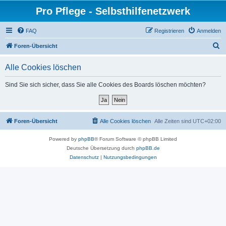
Pro Pflege - Selbsthilfenetzwerk
FAQ
Registrieren
Anmelden
S
Foren-Übersicht
u
Alle Cookies löschen
c
h
Sind Sie sich sicher, dass Sie alle Cookies des Boards löschen möchten?
e
Foren-Übersicht
Alle Cookies löschen
Alle Zeiten sind
UTC+02:00
Powered by
phpBB
® Forum Software © phpBB Limited
Deutsche Übersetzung durch
phpBB.de
Datenschutz
|
Nutzungsbedingungen