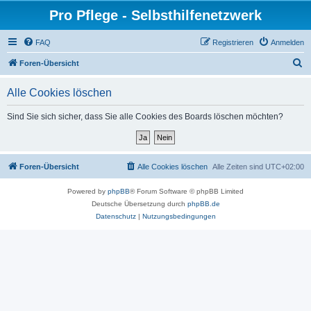
Pro Pflege - Selbsthilfenetzwerk
FAQ
Registrieren
Anmelden
S
Foren-Übersicht
u
Alle Cookies löschen
c
h
Sind Sie sich sicher, dass Sie alle Cookies des Boards löschen möchten?
e
Foren-Übersicht
Alle Cookies löschen
Alle Zeiten sind
UTC+02:00
Powered by
phpBB
® Forum Software © phpBB Limited
Deutsche Übersetzung durch
phpBB.de
Datenschutz
|
Nutzungsbedingungen