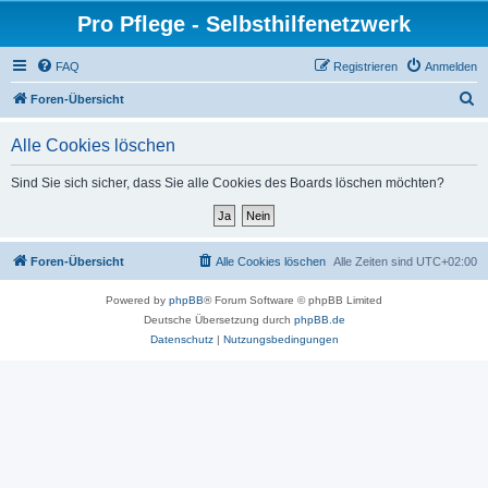
Pro Pflege - Selbsthilfenetzwerk
FAQ
Registrieren
Anmelden
S
Foren-Übersicht
u
Alle Cookies löschen
c
h
Sind Sie sich sicher, dass Sie alle Cookies des Boards löschen möchten?
e
Foren-Übersicht
Alle Cookies löschen
Alle Zeiten sind
UTC+02:00
Powered by
phpBB
® Forum Software © phpBB Limited
Deutsche Übersetzung durch
phpBB.de
Datenschutz
|
Nutzungsbedingungen