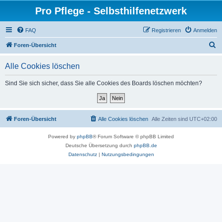
Pro Pflege - Selbsthilfenetzwerk
FAQ
Registrieren
Anmelden
S
Foren-Übersicht
u
Alle Cookies löschen
c
h
Sind Sie sich sicher, dass Sie alle Cookies des Boards löschen möchten?
e
Foren-Übersicht
Alle Cookies löschen
Alle Zeiten sind
UTC+02:00
Powered by
phpBB
® Forum Software © phpBB Limited
Deutsche Übersetzung durch
phpBB.de
Datenschutz
|
Nutzungsbedingungen