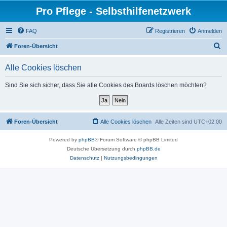
Pro Pflege - Selbsthilfenetzwerk
FAQ
Registrieren
Anmelden
S
Foren-Übersicht
u
Alle Cookies löschen
c
h
Sind Sie sich sicher, dass Sie alle Cookies des Boards löschen möchten?
e
Foren-Übersicht
Alle Cookies löschen
Alle Zeiten sind
UTC+02:00
Powered by
phpBB
® Forum Software © phpBB Limited
Deutsche Übersetzung durch
phpBB.de
Datenschutz
|
Nutzungsbedingungen