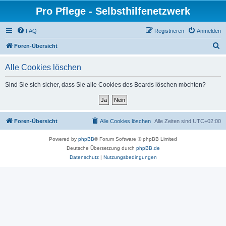
Pro Pflege - Selbsthilfenetzwerk
FAQ
Registrieren
Anmelden
S
Foren-Übersicht
u
Alle Cookies löschen
c
h
Sind Sie sich sicher, dass Sie alle Cookies des Boards löschen möchten?
e
Foren-Übersicht
Alle Cookies löschen
Alle Zeiten sind
UTC+02:00
Powered by
phpBB
® Forum Software © phpBB Limited
Deutsche Übersetzung durch
phpBB.de
Datenschutz
|
Nutzungsbedingungen