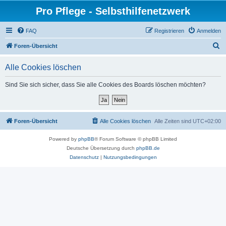
Pro Pflege - Selbsthilfenetzwerk
FAQ
Registrieren
Anmelden
S
Foren-Übersicht
u
Alle Cookies löschen
c
h
Sind Sie sich sicher, dass Sie alle Cookies des Boards löschen möchten?
e
Foren-Übersicht
Alle Cookies löschen
Alle Zeiten sind
UTC+02:00
Powered by
phpBB
® Forum Software © phpBB Limited
Deutsche Übersetzung durch
phpBB.de
Datenschutz
|
Nutzungsbedingungen