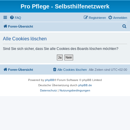
Pro Pflege - Selbsthilfenetzwerk
FAQ
Registrieren
Anmelden
S
Foren-Übersicht
u
Alle Cookies löschen
c
h
Sind Sie sich sicher, dass Sie alle Cookies des Boards löschen möchten?
e
Foren-Übersicht
Alle Cookies löschen
Alle Zeiten sind
UTC+02:00
Powered by
phpBB
® Forum Software © phpBB Limited
Deutsche Übersetzung durch
phpBB.de
Datenschutz
|
Nutzungsbedingungen