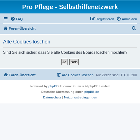
Pro Pflege - Selbsthilfenetzwerk
FAQ
Registrieren
Anmelden
S
Foren-Übersicht
u
Alle Cookies löschen
c
h
Sind Sie sich sicher, dass Sie alle Cookies des Boards löschen möchten?
e
Foren-Übersicht
Alle Cookies löschen
Alle Zeiten sind
UTC+02:00
Powered by
phpBB
® Forum Software © phpBB Limited
Deutsche Übersetzung durch
phpBB.de
Datenschutz
|
Nutzungsbedingungen