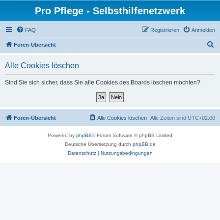
Pro Pflege - Selbsthilfenetzwerk
FAQ
Registrieren
Anmelden
S
Foren-Übersicht
u
Alle Cookies löschen
c
h
Sind Sie sich sicher, dass Sie alle Cookies des Boards löschen möchten?
e
Foren-Übersicht
Alle Cookies löschen
Alle Zeiten sind
UTC+02:00
Powered by
phpBB
® Forum Software © phpBB Limited
Deutsche Übersetzung durch
phpBB.de
Datenschutz
|
Nutzungsbedingungen