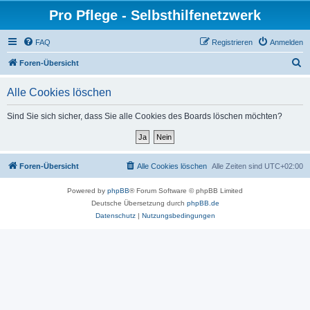
Pro Pflege - Selbsthilfenetzwerk
FAQ
Registrieren
Anmelden
S
Foren-Übersicht
u
Alle Cookies löschen
c
h
Sind Sie sich sicher, dass Sie alle Cookies des Boards löschen möchten?
e
Foren-Übersicht
Alle Cookies löschen
Alle Zeiten sind
UTC+02:00
Powered by
phpBB
® Forum Software © phpBB Limited
Deutsche Übersetzung durch
phpBB.de
Datenschutz
|
Nutzungsbedingungen