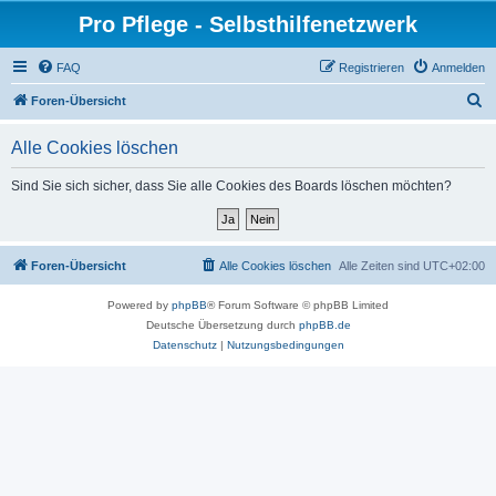
Pro Pflege - Selbsthilfenetzwerk
FAQ
Registrieren
Anmelden
S
Foren-Übersicht
u
Alle Cookies löschen
c
h
Sind Sie sich sicher, dass Sie alle Cookies des Boards löschen möchten?
e
Foren-Übersicht
Alle Cookies löschen
Alle Zeiten sind
UTC+02:00
Powered by
phpBB
® Forum Software © phpBB Limited
Deutsche Übersetzung durch
phpBB.de
Datenschutz
|
Nutzungsbedingungen