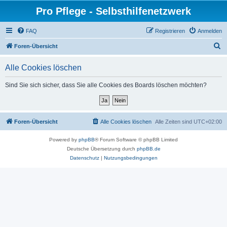
Pro Pflege - Selbsthilfenetzwerk
FAQ
Registrieren
Anmelden
S
Foren-Übersicht
u
Alle Cookies löschen
c
h
Sind Sie sich sicher, dass Sie alle Cookies des Boards löschen möchten?
e
Foren-Übersicht
Alle Cookies löschen
Alle Zeiten sind
UTC+02:00
Powered by
phpBB
® Forum Software © phpBB Limited
Deutsche Übersetzung durch
phpBB.de
Datenschutz
|
Nutzungsbedingungen