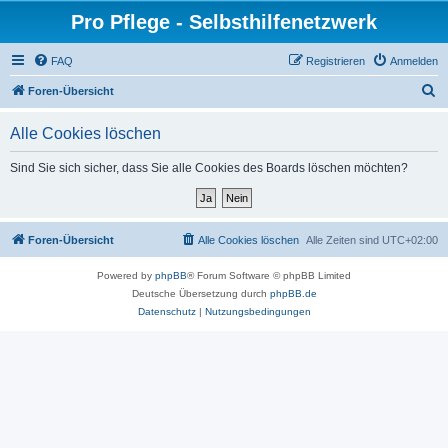
Pro Pflege - Selbsthilfenetzwerk
FAQ
Registrieren
Anmelden
S
Foren-Übersicht
u
Alle Cookies löschen
c
h
Sind Sie sich sicher, dass Sie alle Cookies des Boards löschen möchten?
e
Foren-Übersicht
Alle Cookies löschen
Alle Zeiten sind
UTC+02:00
Powered by
phpBB
® Forum Software © phpBB Limited
Deutsche Übersetzung durch
phpBB.de
Datenschutz
|
Nutzungsbedingungen