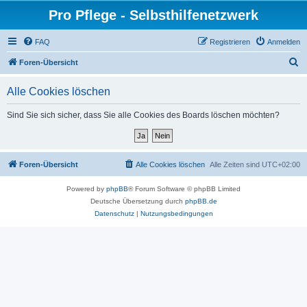
Pro Pflege - Selbsthilfenetzwerk
FAQ
Registrieren
Anmelden
S
Foren-Übersicht
u
Alle Cookies löschen
c
h
Sind Sie sich sicher, dass Sie alle Cookies des Boards löschen möchten?
e
Foren-Übersicht
Alle Cookies löschen
Alle Zeiten sind
UTC+02:00
Powered by
phpBB
® Forum Software © phpBB Limited
Deutsche Übersetzung durch
phpBB.de
Datenschutz
|
Nutzungsbedingungen