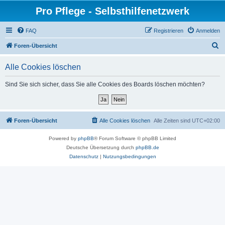
Pro Pflege - Selbsthilfenetzwerk
FAQ
Registrieren
Anmelden
S
Foren-Übersicht
u
Alle Cookies löschen
c
h
Sind Sie sich sicher, dass Sie alle Cookies des Boards löschen möchten?
e
Foren-Übersicht
Alle Cookies löschen
Alle Zeiten sind
UTC+02:00
Powered by
phpBB
® Forum Software © phpBB Limited
Deutsche Übersetzung durch
phpBB.de
Datenschutz
|
Nutzungsbedingungen