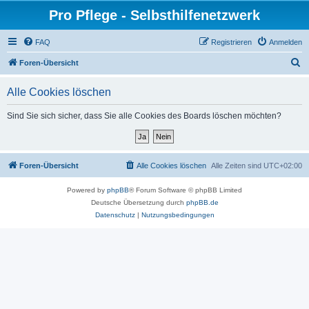
Pro Pflege - Selbsthilfenetzwerk
FAQ
Registrieren
Anmelden
S
Foren-Übersicht
u
Alle Cookies löschen
c
h
Sind Sie sich sicher, dass Sie alle Cookies des Boards löschen möchten?
e
Foren-Übersicht
Alle Cookies löschen
Alle Zeiten sind
UTC+02:00
Powered by
phpBB
® Forum Software © phpBB Limited
Deutsche Übersetzung durch
phpBB.de
Datenschutz
|
Nutzungsbedingungen