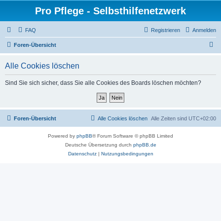
Pro Pflege - Selbsthilfenetzwerk
FAQ
Registrieren
Anmelden
S
Foren-Übersicht
u
Alle Cookies löschen
c
h
Sind Sie sich sicher, dass Sie alle Cookies des Boards löschen möchten?
e
Foren-Übersicht
Alle Cookies löschen
Alle Zeiten sind
UTC+02:00
Powered by
phpBB
® Forum Software © phpBB Limited
Deutsche Übersetzung durch
phpBB.de
Datenschutz
|
Nutzungsbedingungen