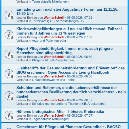
Verfasst in
Tagesaktuelle Mitteilungen
Einladung zum nächsten Augustinus Forum am 11.11.26,
19:30 Uhr
Letzter Beitrag von
WernerSchell
«
06.08.2026, 07:01
Verfasst in
Termininfos; z.B. Veranstaltungen, TV
Kindeswohlgefährdungen auf neuem Höchststand: Fallzahl
binnen fünf Jahren um 31 % gestiegen
Letzter Beitrag von
WernerSchell
«
06.08.2026, 07:00
Verfasst in
Arzt- und Patientenrecht
Report Pflegebedürftigkeit: Immer mehr, auch jüngere
Menschen sind pflegebedürftig
Letzter Beitrag von
WernerSchell
«
06.08.2026, 06:59
Verfasst in
Pflegerecht und Pflegethemen
„Leitbegriffe der Gesundheitsförderung und Prävention“ des
BIÖG erscheinen Open Access als Living Handbook
Letzter Beitrag von
WernerSchell
«
06.08.2026, 06:58
Verfasst in
Gesundheitswesen und –politik
Schulden und Reformen, die die Lebensverhältnisse der
bundesdeutschen Bevölkerung deutlich verschlechtern - nein
danke!
Letzter Beitrag von
WernerSchell
«
06.08.2026, 06:57
Verfasst in
Sonstige rechtskundliche Themen (z.B. Arbeitsrecht)
Höheres biologisches Alter - höheres Krebsrisiko
Letzter Beitrag von
WernerSchell
«
05.08.2026, 07:07
Verfasst in
Tagesaktuelle Mitteilungen
Gemeinsam für Pflege und Planetare Gesundheit - BAGSO