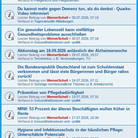
Verfasst in
Pflegerecht und Pflegethemen
Du kannst mehr gegen Demenz tun, als du denkst - Quarks-
Video informiert
Letzter Beitrag von
WernerSchell
«
30.07.2026, 07:19
Verfasst in
Tagesaktuelle Mitteilungen
Ein gesunder Lebensstil kann vielfältige
Gesundheitsprobleme ausschließen
Letzter Beitrag von
WernerSchell
«
30.07.2026, 07:18
Verfasst in
Gesundheitswesen und –politik
Aktionstag am 18.09.2026 anlässlich der Alzheimerwoche
Letzter Beitrag von
WernerSchell
«
29.07.2026, 16:57
Verfasst in
Termininfos; z.B. Veranstaltungen, TV
Die Bundesrepublik Deutschland ist zum Schuldenstaat
verkommen und lässt viele Bürgerinnen und Bürger ratlos
zurück!
Letzter Beitrag von
WernerSchell
«
24.07.2026, 07:11
Verfasst in
Sonstige rechtskundliche Themen (z.B. Arbeitsrecht)
Prävention von Pflegebedürftigkeit
Letzter Beitrag von
WernerSchell
«
19.07.2026, 07:31
Verfasst in
Gesundheitswesen und –politik
NRW: 53 Prozent der älteren Beschäftigten wollen früher in
Rente
Letzter Beitrag von
WernerSchell
«
17.07.2026, 10:30
Verfasst in
Gesundheitswesen und –politik
Hygiene und Infektionsschutz in der häuslichen Pflege:
Unterschätzte Potenziale