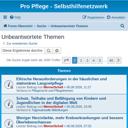
Pro Pflege - Selbsthilfenetzwerk
FAQ
Registrieren
Anmelden
S
Foren-Übersicht
Suche
Unbeantwortete Themen
u
Unbeantwortete Themen
c
Zur erweiterten Suche
h
Suche
Erweiterte Suche
e
Seite
1
von
40
1
2
3
4
5
40
Nä
Die Suche ergab mehr als 1000 Treffer
…
Themen
Ethische Herausforderungen in der häuslichen und
stationären Langzeitpflege
Letzter Beitrag von
WernerSchell
«
06.08.2026, 11:27
Verfasst in
Pflegerecht und Pflegethemen
Schutz, Teilhabe und Befähigung von Kindern und
Jugendlichen in der digitalen Welt
Letzter Beitrag von
WernerSchell
«
06.08.2026, 10:49
Verfasst in
Tagesaktuelle Mitteilungen
Weniger Herzinfarkte, mehr Krebserkrankungen und bessere
Überlebenschancen
Letzter Beitrag von
WernerSchell
«
06.08.2026, 07:02