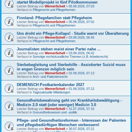
startet Modellprojekt in fünf Pilotkommunen
Letzter Beitrag von
WernerSchell
«
05.08.2026, 07:03
Verfasst in
Pflegerecht und Pflegethemen
Finnland: Pflegefamilien statt Pflegeheim
Letzter Beitrag von
WernerSchell
«
05.08.2026, 07:02
Verfasst in
Pflegerecht und Pflegethemen
Uns droht ein Pflege-Kollaps! - Studie warnt vor Überalterung
Letzter Beitrag von
WernerSchell
«
03.08.2026, 06:45
Verfasst in
Pflegerecht und Pflegethemen
Journalisten stehen meist einer Partei nahe ...
Letzter Beitrag von
WernerSchell
«
03.08.2026, 06:42
Verfasst in
Sonstige rechtskundliche Themen (z.B. Arbeitsrecht)
Sterbebegleitung und Sterbehilfe - Assistierter Suizid muss
in engen Grenzen möglich sein
Letzter Beitrag von
WernerSchell
«
02.08.2026, 07:13
Verfasst in
Arzt- und Patientenrecht
DEMENSCH Postkartenkalender 2027
Letzter Beitrag von
WernerSchell
«
01.08.2026, 07:12
Verfasst in
Tagesaktuelle Mitteilungen
Gesundheitsbewahrung geht vor Krankheitsbewältigung -
Medizin 2.0 statt (oder weniger) Medizin 3.0
Letzter Beitrag von
WernerSchell
«
31.07.2026, 07:10
Verfasst in
Gesundheitswesen und –politik
Pflege- und Gesundheitsreformen - Interessen der Patienten
und pflegebedürftigen Menschen verbessern!
Letzter Beitrag von
WernerSchell
«
30.07.2026, 07:21