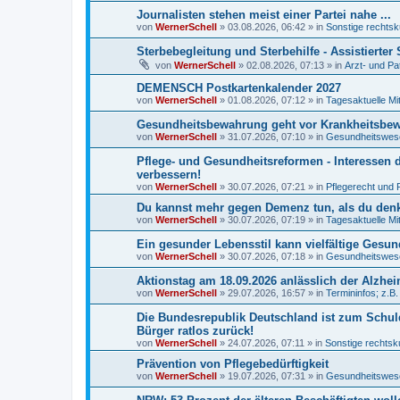
Journalisten stehen meist einer Partei nahe ...
von
WernerSchell
»
03.08.2026, 06:42
» in
Sonstige rechtsk
Sterbebegleitung und Sterbehilfe - Assistierte
von
WernerSchell
»
02.08.2026, 07:13
» in
Arzt- und Pa
DEMENSCH Postkartenkalender 2027
von
WernerSchell
»
01.08.2026, 07:12
» in
Tagesaktuelle Mi
Gesundheitsbewahrung geht vor Krankheitsbewäl
von
WernerSchell
»
31.07.2026, 07:10
» in
Gesundheitswese
Pflege- und Gesundheitsreformen - Interessen 
verbessern!
von
WernerSchell
»
30.07.2026, 07:21
» in
Pflegerecht und 
Du kannst mehr gegen Demenz tun, als du denks
von
WernerSchell
»
30.07.2026, 07:19
» in
Tagesaktuelle Mi
Ein gesunder Lebensstil kann vielfältige Gesu
von
WernerSchell
»
30.07.2026, 07:18
» in
Gesundheitswese
Aktionstag am 18.09.2026 anlässlich der Alzh
von
WernerSchell
»
29.07.2026, 16:57
» in
Termininfos; z.B
Die Bundesrepublik Deutschland ist zum Schul
Bürger ratlos zurück!
von
WernerSchell
»
24.07.2026, 07:11
» in
Sonstige rechtsk
Prävention von Pflegebedürftigkeit
von
WernerSchell
»
19.07.2026, 07:31
» in
Gesundheitswese