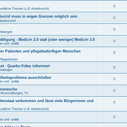
0
undliche Themen (z.B. Arbeitsrecht)
r Suizid muss in engen Grenzen möglich sein
0
tientenrecht
0
tteilungen
tigung - Medizin 2.0 statt (oder weniger) Medizin 3.0
0
n und –politik
der Patienten und pflegebedürftigen Menschen
0
Pflegethemen
t - Quarks-Video informiert
0
tteilungen
ndheitsprobleme ausschließen
0
n und –politik
eimerwoche
0
. Veranstaltungen, TV
denstaat verkommen und lässt viele Bürgerinnen und
0
undliche Themen (z.B. Arbeitsrecht)
0
n und –politik