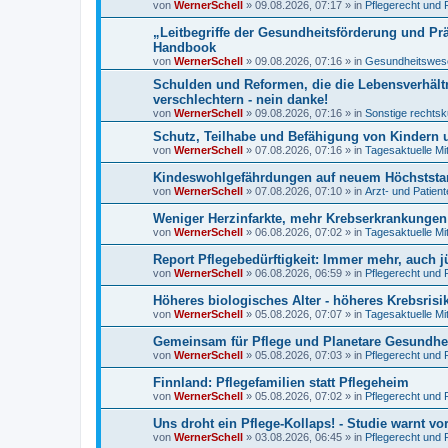
von
WernerSchell
»
09.08.2026, 07:17
» in
Pflegerecht und 
„Leitbegriffe der Gesundheitsförderung und Pr
Handbook
von
WernerSchell
»
09.08.2026, 07:16
» in
Gesundheitswese
Schulden und Reformen, die die Lebensverhält
verschlechtern - nein danke!
von
WernerSchell
»
09.08.2026, 07:16
» in
Sonstige rechtsk
Schutz, Teilhabe und Befähigung von Kindern u
von
WernerSchell
»
07.08.2026, 07:16
» in
Tagesaktuelle Mi
Kindeswohlgefährdungen auf neuem Höchststand
von
WernerSchell
»
07.08.2026, 07:10
» in
Arzt- und Patien
Weniger Herzinfarkte, mehr Krebserkrankunge
von
WernerSchell
»
06.08.2026, 07:02
» in
Tagesaktuelle Mi
Report Pflegebedürftigkeit: Immer mehr, auch 
von
WernerSchell
»
06.08.2026, 06:59
» in
Pflegerecht und 
Höheres biologisches Alter - höheres Krebsrisi
von
WernerSchell
»
05.08.2026, 07:07
» in
Tagesaktuelle Mi
Gemeinsam für Pflege und Planetare Gesundhei
von
WernerSchell
»
05.08.2026, 07:03
» in
Pflegerecht und 
Finnland: Pflegefamilien statt Pflegeheim
von
WernerSchell
»
05.08.2026, 07:02
» in
Pflegerecht und 
Uns droht ein Pflege-Kollaps! - Studie warnt vo
von
WernerSchell
»
03.08.2026, 06:45
» in
Pflegerecht und 