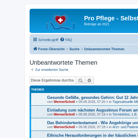
Pro Pflege - Selbs
Beiträge ab 2021
Schnellzugriff
FAQ
Foren-Übersicht
Suche
Unbeantwortete Themen
Unbeantwortete Themen
Zur erweiterten Suche
Suche
Erweiterte Suche
THEMEN
Gesunde Gefäße, gesundes Gehirn: Gut 12 Jah
von
WernerSchell
»
09.08.2026, 07:20
» in
Tagesaktuelle Mi
Einladung zum nächsten Augustinus Forum am 
von
WernerSchell
»
09.08.2026, 07:19
» in
Termininfos; z.B
Das Behindertentestament - Wie Angehörige und
von
WernerSchell
»
09.08.2026, 07:18
» in
Arzt- und Patien
Ethische Herausforderungen in der häuslichen 