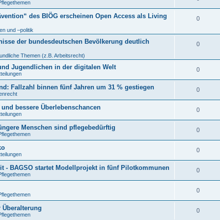
Pflegethemen
ävention“ des BIÖG erscheinen Open Access als Living
0
n und –politik
nisse der bundesdeutschen Bevölkerung deutlich
0
undliche Themen (z.B. Arbeitsrecht)
nd Jugendlichen in der digitalen Welt
0
tteilungen
: Fallzahl binnen fünf Jahren um 31 % gestiegen
0
tenrecht
n und bessere Überlebenschancen
0
tteilungen
jüngere Menschen sind pflegebedürftig
0
Pflegethemen
ko
0
tteilungen
t - BAGSO startet Modellprojekt in fünf Pilotkommunen
0
Pflegethemen
0
Pflegethemen
r Überalterung
0
Pflegethemen