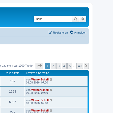
Suche
Erweiterte Suche
Registrieren
Anmelden
Seite
1
von
40
1
2
3
4
5
40
Nächste
ergab mehr als 1000 Treffer
…
ZUGRIFFE
LETZTER BEITRAG
von
WernerSchell
157
09.08.2026, 07:20
von
WernerSchell
1293
09.08.2026, 07:19
von
WernerSchell
5907
09.08.2026, 07:18
von
WernerSchell
277