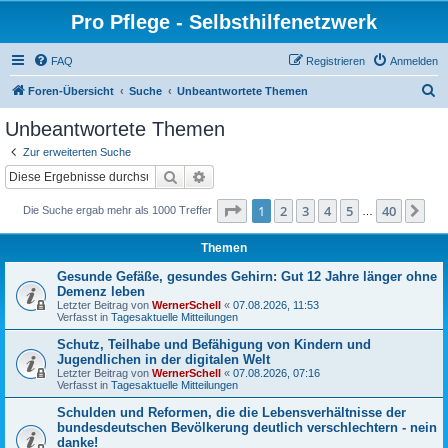
Pro Pflege - Selbsthilfenetzwerk
FAQ
Registrieren
Anmelden
S
Foren-Übersicht
Suche
Unbeantwortete Themen
u
Unbeantwortete Themen
c
Zur erweiterten Suche
h
Suche
Erweiterte Suche
e
Seite
1
von
40
1
2
3
4
5
40
Nä
Die Suche ergab mehr als 1000 Treffer
…
Themen
Gesunde Gefäße, gesundes Gehirn: Gut 12 Jahre länger ohne
Demenz leben
Letzter Beitrag von
WernerSchell
«
07.08.2026, 11:53
Verfasst in
Tagesaktuelle Mitteilungen
Schutz, Teilhabe und Befähigung von Kindern und
Jugendlichen in der digitalen Welt
Letzter Beitrag von
WernerSchell
«
07.08.2026, 07:16
Verfasst in
Tagesaktuelle Mitteilungen
Schulden und Reformen, die die Lebensverhältnisse der
bundesdeutschen Bevölkerung deutlich verschlechtern - nein
danke!