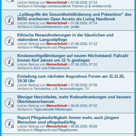
Letzter Beitrag von
WernerSchell
«
07.08.2026, 07:14
Verfasst in
Sonstige rechtskundliche Themen (z.B. Arbeitsrecht)
„Leitbegriffe der Gesundheitsförderung und Prävention“ des
BIÖG erscheinen Open Access als Living Handbook
Letzter Beitrag von
WernerSchell
«
07.08.2026, 07:14
Verfasst in
Gesundheitswesen und –politik
Ethische Herausforderungen in der häuslichen und
stationären Langzeitpflege
Letzter Beitrag von
WernerSchell
«
07.08.2026, 07:12
Verfasst in
Pflegerecht und Pflegethemen
Kindeswohlgefährdungen auf neuem Höchststand: Fallzahl
binnen fünf Jahren um 31 % gestiegen
Letzter Beitrag von
WernerSchell
«
07.08.2026, 07:10
Verfasst in
Arzt- und Patientenrecht
Einladung zum nächsten Augustinus Forum am 11.11.26,
19:30 Uhr
Letzter Beitrag von
WernerSchell
«
07.08.2026, 07:09
Verfasst in
Termininfos; z.B. Veranstaltungen, TV
Weniger Herzinfarkte, mehr Krebserkrankungen und bessere
Überlebenschancen
Letzter Beitrag von
WernerSchell
«
06.08.2026, 07:02
Verfasst in
Tagesaktuelle Mitteilungen
Report Pflegebedürftigkeit: Immer mehr, auch jüngere
Menschen sind pflegebedürftig
Letzter Beitrag von
WernerSchell
«
06.08.2026, 06:59
Verfasst in
Pflegerecht und Pflegethemen