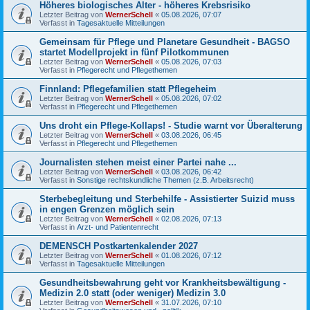
Höheres biologisches Alter - höheres Krebsrisiko
Letzter Beitrag von
WernerSchell
«
05.08.2026, 07:07
Verfasst in
Tagesaktuelle Mitteilungen
Gemeinsam für Pflege und Planetare Gesundheit - BAGSO
startet Modellprojekt in fünf Pilotkommunen
Letzter Beitrag von
WernerSchell
«
05.08.2026, 07:03
Verfasst in
Pflegerecht und Pflegethemen
Finnland: Pflegefamilien statt Pflegeheim
Letzter Beitrag von
WernerSchell
«
05.08.2026, 07:02
Verfasst in
Pflegerecht und Pflegethemen
Uns droht ein Pflege-Kollaps! - Studie warnt vor Überalterung
Letzter Beitrag von
WernerSchell
«
03.08.2026, 06:45
Verfasst in
Pflegerecht und Pflegethemen
Journalisten stehen meist einer Partei nahe ...
Letzter Beitrag von
WernerSchell
«
03.08.2026, 06:42
Verfasst in
Sonstige rechtskundliche Themen (z.B. Arbeitsrecht)
Sterbebegleitung und Sterbehilfe - Assistierter Suizid muss
in engen Grenzen möglich sein
Letzter Beitrag von
WernerSchell
«
02.08.2026, 07:13
Verfasst in
Arzt- und Patientenrecht
DEMENSCH Postkartenkalender 2027
Letzter Beitrag von
WernerSchell
«
01.08.2026, 07:12
Verfasst in
Tagesaktuelle Mitteilungen
Gesundheitsbewahrung geht vor Krankheitsbewältigung -
Medizin 2.0 statt (oder weniger) Medizin 3.0
Letzter Beitrag von
WernerSchell
«
31.07.2026, 07:10