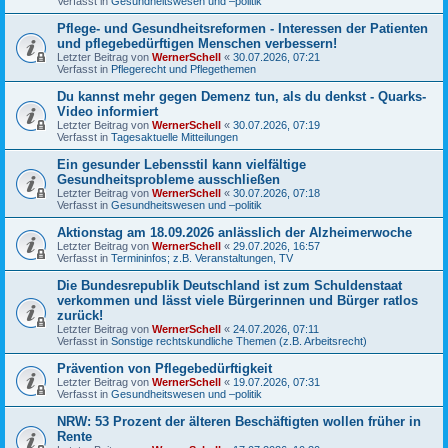
Verfasst in
Gesundheitswesen und –politik
Pflege- und Gesundheitsreformen - Interessen der Patienten
und pflegebedürftigen Menschen verbessern!
Letzter Beitrag von
WernerSchell
«
30.07.2026, 07:21
Verfasst in
Pflegerecht und Pflegethemen
Du kannst mehr gegen Demenz tun, als du denkst - Quarks-
Video informiert
Letzter Beitrag von
WernerSchell
«
30.07.2026, 07:19
Verfasst in
Tagesaktuelle Mitteilungen
Ein gesunder Lebensstil kann vielfältige
Gesundheitsprobleme ausschließen
Letzter Beitrag von
WernerSchell
«
30.07.2026, 07:18
Verfasst in
Gesundheitswesen und –politik
Aktionstag am 18.09.2026 anlässlich der Alzheimerwoche
Letzter Beitrag von
WernerSchell
«
29.07.2026, 16:57
Verfasst in
Termininfos; z.B. Veranstaltungen, TV
Die Bundesrepublik Deutschland ist zum Schuldenstaat
verkommen und lässt viele Bürgerinnen und Bürger ratlos
zurück!
Letzter Beitrag von
WernerSchell
«
24.07.2026, 07:11
Verfasst in
Sonstige rechtskundliche Themen (z.B. Arbeitsrecht)
Prävention von Pflegebedürftigkeit
Letzter Beitrag von
WernerSchell
«
19.07.2026, 07:31
Verfasst in
Gesundheitswesen und –politik
NRW: 53 Prozent der älteren Beschäftigten wollen früher in
Rente