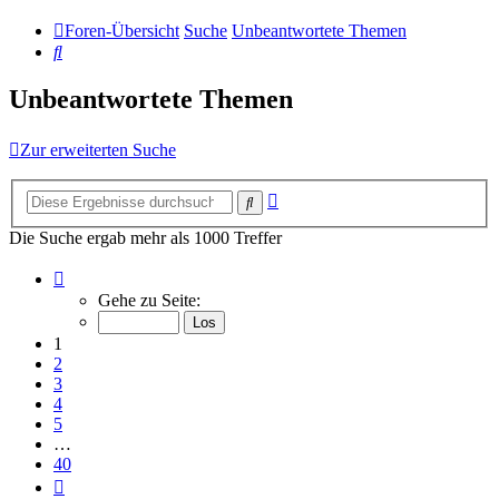
Foren-Übersicht
Suche
Unbeantwortete Themen
Suche
Unbeantwortete Themen
Zur erweiterten Suche
Erweiterte
Suche
Suche
Die Suche ergab mehr als 1000 Treffer
Seite
1
Gehe zu Seite:
von
40
1
2
3
4
5
…
40
Nächste