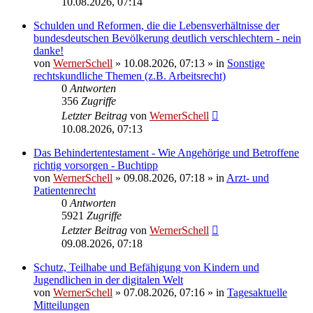
10.08.2026, 07:14
Schulden und Reformen, die die Lebensverhältnisse der
bundesdeutschen Bevölkerung deutlich verschlechtern - nein
danke!
von
WernerSchell
»
10.08.2026, 07:13
» in
Sonstige
rechtskundliche Themen (z.B. Arbeitsrecht)
0
Antworten
356
Zugriffe
Letzter Beitrag
von
WernerSchell
10.08.2026, 07:13
Das Behindertentestament - Wie Angehörige und Betroffene
richtig vorsorgen - Buchtipp
von
WernerSchell
»
09.08.2026, 07:18
» in
Arzt- und
Patientenrecht
0
Antworten
5921
Zugriffe
Letzter Beitrag
von
WernerSchell
09.08.2026, 07:18
Schutz, Teilhabe und Befähigung von Kindern und
Jugendlichen in der digitalen Welt
von
WernerSchell
»
07.08.2026, 07:16
» in
Tagesaktuelle
Mitteilungen