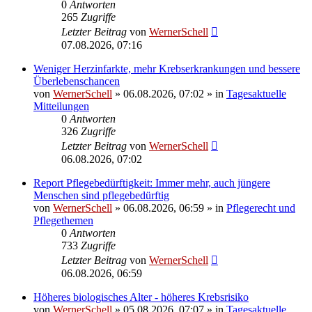
0
Antworten
265
Zugriffe
Letzter Beitrag
von
WernerSchell
07.08.2026, 07:16
Weniger Herzinfarkte, mehr Krebserkrankungen und bessere
Überlebenschancen
von
WernerSchell
»
06.08.2026, 07:02
» in
Tagesaktuelle
Mitteilungen
0
Antworten
326
Zugriffe
Letzter Beitrag
von
WernerSchell
06.08.2026, 07:02
Report Pflegebedürftigkeit: Immer mehr, auch jüngere
Menschen sind pflegebedürftig
von
WernerSchell
»
06.08.2026, 06:59
» in
Pflegerecht und
Pflegethemen
0
Antworten
733
Zugriffe
Letzter Beitrag
von
WernerSchell
06.08.2026, 06:59
Höheres biologisches Alter - höheres Krebsrisiko
von
WernerSchell
»
05.08.2026, 07:07
» in
Tagesaktuelle