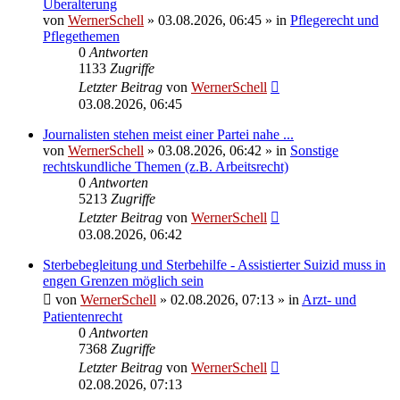
Überalterung
von
WernerSchell
»
03.08.2026, 06:45
» in
Pflegerecht und
Pflegethemen
0
Antworten
1133
Zugriffe
Letzter Beitrag
von
WernerSchell
03.08.2026, 06:45
Journalisten stehen meist einer Partei nahe ...
von
WernerSchell
»
03.08.2026, 06:42
» in
Sonstige
rechtskundliche Themen (z.B. Arbeitsrecht)
0
Antworten
5213
Zugriffe
Letzter Beitrag
von
WernerSchell
03.08.2026, 06:42
Sterbebegleitung und Sterbehilfe - Assistierter Suizid muss in
engen Grenzen möglich sein
von
WernerSchell
»
02.08.2026, 07:13
» in
Arzt- und
Patientenrecht
0
Antworten
7368
Zugriffe
Letzter Beitrag
von
WernerSchell
02.08.2026, 07:13