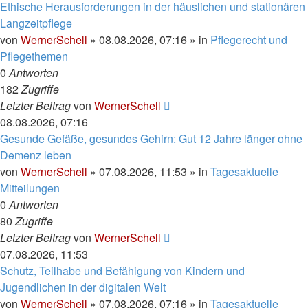
Ethische Herausforderungen in der häuslichen und stationären
Langzeitpflege
von
WernerSchell
»
08.08.2026, 07:16
» in
Pflegerecht und
Pflegethemen
0
Antworten
182
Zugriffe
Letzter Beitrag
von
WernerSchell
08.08.2026, 07:16
Gesunde Gefäße, gesundes Gehirn: Gut 12 Jahre länger ohne
Demenz leben
von
WernerSchell
»
07.08.2026, 11:53
» in
Tagesaktuelle
Mitteilungen
0
Antworten
80
Zugriffe
Letzter Beitrag
von
WernerSchell
07.08.2026, 11:53
Schutz, Teilhabe und Befähigung von Kindern und
Jugendlichen in der digitalen Welt
von
WernerSchell
»
07.08.2026, 07:16
» in
Tagesaktuelle