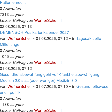
Patientenrecht
0
Antworten
7313
Zugriffe
Letzter Beitrag
von
WernerSchell
02.08.2026, 07:13
DEMENSCH Postkartenkalender 2027
von
WernerSchell
»
01.08.2026, 07:12
» in
Tagesaktuelle
Mitteilungen
0
Antworten
1045
Zugriffe
Letzter Beitrag
von
WernerSchell
01.08.2026, 07:12
Gesundheitsbewahrung geht vor Krankheitsbewältigung -
Medizin 2.0 statt (oder weniger) Medizin 3.0
von
WernerSchell
»
31.07.2026, 07:10
» in
Gesundheitswesen
und –politik
0
Antworten
1188
Zugriffe
Letzter Beitrag
von
WernerSchell