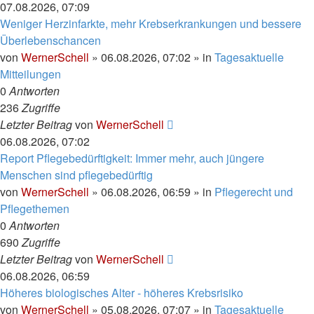
07.08.2026, 07:09
Weniger Herzinfarkte, mehr Krebserkrankungen und bessere
Überlebenschancen
von
WernerSchell
»
06.08.2026, 07:02
» in
Tagesaktuelle
Mitteilungen
0
Antworten
236
Zugriffe
Letzter Beitrag
von
WernerSchell
06.08.2026, 07:02
Report Pflegebedürftigkeit: Immer mehr, auch jüngere
Menschen sind pflegebedürftig
von
WernerSchell
»
06.08.2026, 06:59
» in
Pflegerecht und
Pflegethemen
0
Antworten
690
Zugriffe
Letzter Beitrag
von
WernerSchell
06.08.2026, 06:59
Höheres biologisches Alter - höheres Krebsrisiko
von
WernerSchell
»
05.08.2026, 07:07
» in
Tagesaktuelle