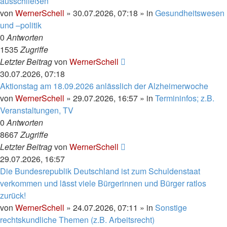
ausschließen
von
WernerSchell
»
30.07.2026, 07:18
» in
Gesundheitswesen
und –politik
0
Antworten
1535
Zugriffe
Letzter Beitrag
von
WernerSchell
30.07.2026, 07:18
Aktionstag am 18.09.2026 anlässlich der Alzheimerwoche
von
WernerSchell
»
29.07.2026, 16:57
» in
Termininfos; z.B.
Veranstaltungen, TV
0
Antworten
8667
Zugriffe
Letzter Beitrag
von
WernerSchell
29.07.2026, 16:57
Die Bundesrepublik Deutschland ist zum Schuldenstaat
verkommen und lässt viele Bürgerinnen und Bürger ratlos
zurück!
von
WernerSchell
»
24.07.2026, 07:11
» in
Sonstige
rechtskundliche Themen (z.B. Arbeitsrecht)