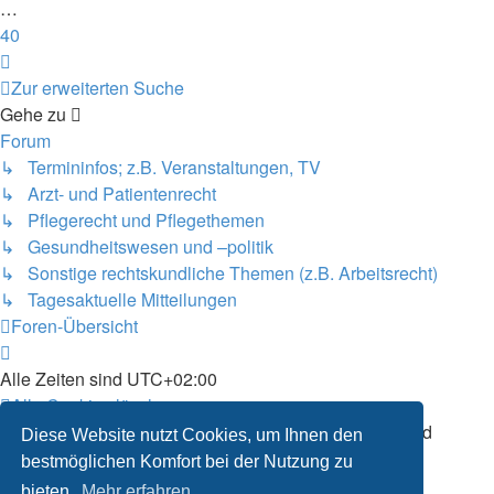
…
40
Nächste
Zur erweiterten Suche
Gehe zu
Forum
↳ Termininfos; z.B. Veranstaltungen, TV
↳ Arzt- und Patientenrecht
↳ Pflegerecht und Pflegethemen
↳ Gesundheitswesen und –politik
↳ Sonstige rechtskundliche Themen (z.B. Arbeitsrecht)
↳ Tagesaktuelle Mitteilungen
Foren-Übersicht
Alle Zeiten sind
UTC+02:00
Alle Cookies löschen
Powered by
phpBB
® Forum Software © phpBB Limited
Diese Website nutzt Cookies, um Ihnen den
Deutsche Übersetzung durch
phpBB.de
bestmöglichen Komfort bei der Nutzung zu
Datenschutz
|
Nutzungsbedingungen
bieten.
Mehr erfahren