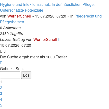
Hygiene und Infektionsschutz in der häuslichen Pflege:
Unterschätzte Potenziale
von
WernerSchell
»
15.07.2026, 07:20
» in
Pflegerecht und
Pflegethemen
0
Antworten
2452
Zugriffe
Letzter Beitrag
von
WernerSchell
15.07.2026, 07:20
Die Suche ergab mehr als 1000 Treffer
Seite
1
Gehe zu Seite:
von
40
1
2
3
4
5