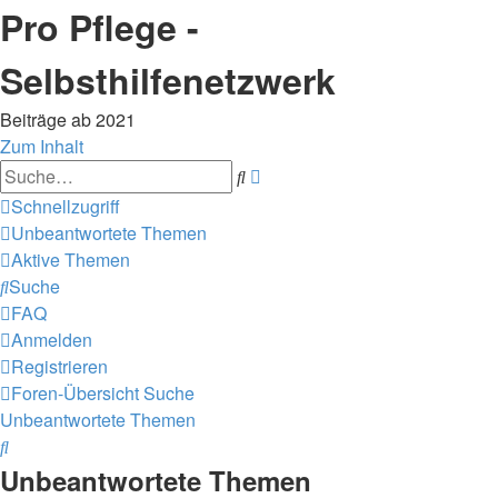
Pro Pflege -
Selbsthilfenetzwerk
Beiträge ab 2021
Zum Inhalt
Erweiterte
Suche
Suche
Schnellzugriff
Unbeantwortete Themen
Aktive Themen
Suche
FAQ
Anmelden
Registrieren
Foren-Übersicht
Suche
Unbeantwortete Themen
Suche
Unbeantwortete Themen