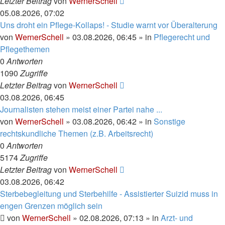
Letzter Beitrag
von
WernerSchell
05.08.2026, 07:02
Uns droht ein Pflege-Kollaps! - Studie warnt vor Überalterung
von
WernerSchell
»
03.08.2026, 06:45
» in
Pflegerecht und
Pflegethemen
0
Antworten
1090
Zugriffe
Letzter Beitrag
von
WernerSchell
03.08.2026, 06:45
Journalisten stehen meist einer Partei nahe ...
von
WernerSchell
»
03.08.2026, 06:42
» in
Sonstige
rechtskundliche Themen (z.B. Arbeitsrecht)
0
Antworten
5174
Zugriffe
Letzter Beitrag
von
WernerSchell
03.08.2026, 06:42
Sterbebegleitung und Sterbehilfe - Assistierter Suizid muss in
engen Grenzen möglich sein
von
WernerSchell
»
02.08.2026, 07:13
» in
Arzt- und