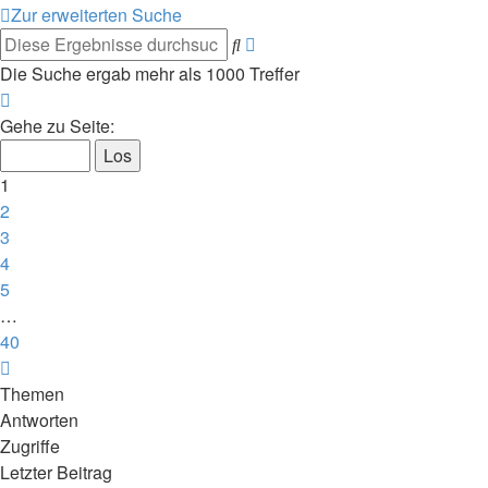
Zur erweiterten Suche
Erweiterte
Suche
Suche
Die Suche ergab mehr als 1000 Treffer
Seite
1
Gehe zu Seite:
von
40
1
2
3
4
5
…
40
Nächste
Themen
Antworten
Zugriffe
Letzter Beitrag