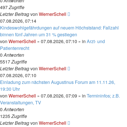
0
Antworten
497
Zugriffe
Letzter Beitrag
von
WernerSchell
07.08.2026, 07:14
Kindeswohlgefährdungen auf neuem Höchststand: Fallzahl
binnen fünf Jahren um 31 % gestiegen
von
WernerSchell
»
07.08.2026, 07:10
» in
Arzt- und
Patientenrecht
0
Antworten
5517
Zugriffe
Letzter Beitrag
von
WernerSchell
07.08.2026, 07:10
Einladung zum nächsten Augustinus Forum am 11.11.26,
19:30 Uhr
von
WernerSchell
»
07.08.2026, 07:09
» in
Termininfos; z.B.
Veranstaltungen, TV
0
Antworten
1235
Zugriffe
Letzter Beitrag
von
WernerSchell