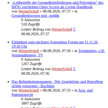
„Leitbegriffe der Gesundheitsförderung und Prävention“ des
BIÖG erscheinen Open Access als Living Handbook
von
WernerSchell
»
08.08.2026, 07:37
» in
Gesundheitswesen und –politik
0
Antworten
518
Zugriffe
Letzter Beitrag
von
WernerSchell
08.08.2026, 07:37
Einladung zum nächsten Augustinus Forum am 11.11.26,
19:30 Uhr
von
WernerSchell
»
08.08.2026, 07:36
» in
Termininfos; z.B.
Veranstaltungen, TV
0
Antworten
1267
Zugriffe
Letzter Beitrag
von
WernerSchell
08.08.2026, 07:36
Das Behindertentestament - Wie Angehörige und Betroffene
richtig vorsorgen - Buchtipp
von
WernerSchell
»
08.08.2026, 07:35
» in
Arzt- und
Patientenrecht
0
Antworten
5897
Zugriffe