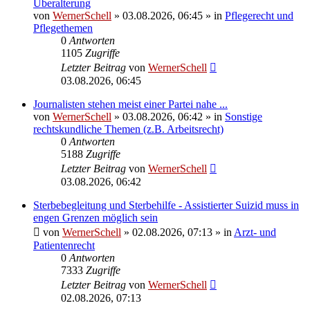
Überalterung
von
WernerSchell
»
03.08.2026, 06:45
» in
Pflegerecht und
Pflegethemen
0
Antworten
1105
Zugriffe
Letzter Beitrag
von
WernerSchell
03.08.2026, 06:45
Journalisten stehen meist einer Partei nahe ...
von
WernerSchell
»
03.08.2026, 06:42
» in
Sonstige
rechtskundliche Themen (z.B. Arbeitsrecht)
0
Antworten
5188
Zugriffe
Letzter Beitrag
von
WernerSchell
03.08.2026, 06:42
Sterbebegleitung und Sterbehilfe - Assistierter Suizid muss in
engen Grenzen möglich sein
von
WernerSchell
»
02.08.2026, 07:13
» in
Arzt- und
Patientenrecht
0
Antworten
7333
Zugriffe
Letzter Beitrag
von
WernerSchell
02.08.2026, 07:13