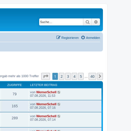
Suche
Erweiterte Suche
Registrieren
Anmelden
Seite
1
von
40
1
2
3
4
5
40
Nächste
ergab mehr als 1000 Treffer
…
ZUGRIFFE
LETZTER BEITRAG
von
WernerSchell
79
07.08.2026, 11:53
von
WernerSchell
165
07.08.2026, 07:16
von
WernerSchell
289
07.08.2026, 07:14