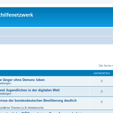
thilfenetzwerk
Die Suche 
ANTWORTEN
re länger ohne Demenz leben
0
teilungen
nd Jugendlichen in der digitalen Welt
0
tteilungen
nisse der bundesdeutschen Bevölkerung deutlich
0
undliche Themen (z.B. Arbeitsrecht)