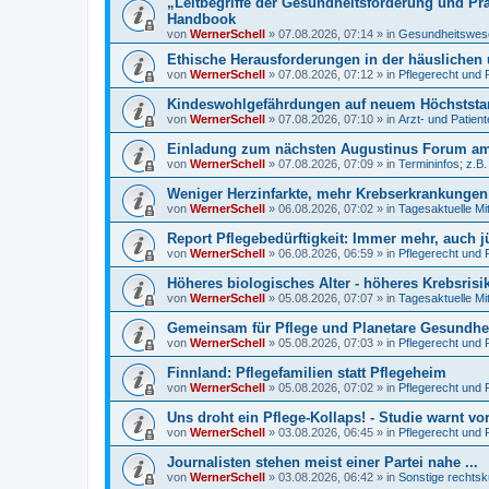
„Leitbegriffe der Gesundheitsförderung und Pr
Handbook
von
WernerSchell
»
07.08.2026, 07:14
» in
Gesundheitswese
Ethische Herausforderungen in der häuslichen 
von
WernerSchell
»
07.08.2026, 07:12
» in
Pflegerecht und 
Kindeswohlgefährdungen auf neuem Höchststand
von
WernerSchell
»
07.08.2026, 07:10
» in
Arzt- und Patien
Einladung zum nächsten Augustinus Forum am 
von
WernerSchell
»
07.08.2026, 07:09
» in
Termininfos; z.B
Weniger Herzinfarkte, mehr Krebserkrankunge
von
WernerSchell
»
06.08.2026, 07:02
» in
Tagesaktuelle Mi
Report Pflegebedürftigkeit: Immer mehr, auch 
von
WernerSchell
»
06.08.2026, 06:59
» in
Pflegerecht und 
Höheres biologisches Alter - höheres Krebsrisi
von
WernerSchell
»
05.08.2026, 07:07
» in
Tagesaktuelle Mi
Gemeinsam für Pflege und Planetare Gesundhei
von
WernerSchell
»
05.08.2026, 07:03
» in
Pflegerecht und 
Finnland: Pflegefamilien statt Pflegeheim
von
WernerSchell
»
05.08.2026, 07:02
» in
Pflegerecht und 
Uns droht ein Pflege-Kollaps! - Studie warnt vo
von
WernerSchell
»
03.08.2026, 06:45
» in
Pflegerecht und 
Journalisten stehen meist einer Partei nahe ...
von
WernerSchell
»
03.08.2026, 06:42
» in
Sonstige rechtsk