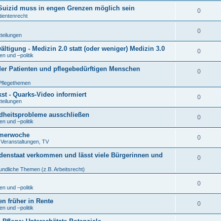
r Suizid muss in engen Grenzen möglich sein
0
tientenrecht
0
tteilungen
tigung - Medizin 2.0 statt (oder weniger) Medizin 3.0
0
n und –politik
der Patienten und pflegebedürftigen Menschen
0
Pflegethemen
t - Quarks-Video informiert
0
tteilungen
ndheitsprobleme ausschließen
0
n und –politik
eimerwoche
0
. Veranstaltungen, TV
denstaat verkommen und lässt viele Bürgerinnen und
0
undliche Themen (z.B. Arbeitsrecht)
0
n und –politik
en früher in Rente
0
n und –politik