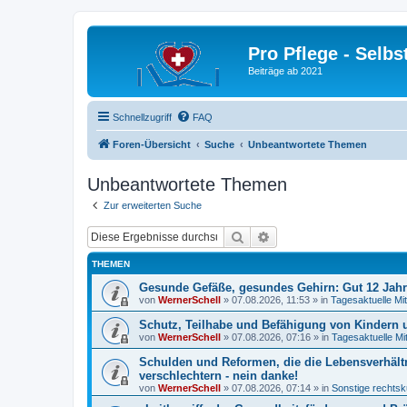
Pro Pflege - Selbs
Beiträge ab 2021
Schnellzugriff
FAQ
Foren-Übersicht
Suche
Unbeantwortete Themen
Unbeantwortete Themen
Zur erweiterten Suche
Suche
Erweiterte Suche
THEMEN
Gesunde Gefäße, gesundes Gehirn: Gut 12 Jah
von
WernerSchell
»
07.08.2026, 11:53
» in
Tagesaktuelle Mit
Schutz, Teilhabe und Befähigung von Kindern u
von
WernerSchell
»
07.08.2026, 07:16
» in
Tagesaktuelle Mi
Schulden und Reformen, die die Lebensverhält
verschlechtern - nein danke!
von
WernerSchell
»
07.08.2026, 07:14
» in
Sonstige rechtsk