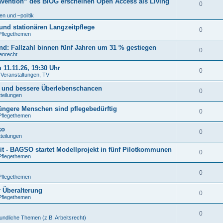
ävention“ des BIÖG erscheinen Open Access als Living
0
n und –politik
und stationären Langzeitpflege
0
Pflegethemen
: Fallzahl binnen fünf Jahren um 31 % gestiegen
0
tenrecht
11.11.26, 19:30 Uhr
0
. Veranstaltungen, TV
n und bessere Überlebenschancen
0
tteilungen
jüngere Menschen sind pflegebedürftig
0
Pflegethemen
ko
0
tteilungen
t - BAGSO startet Modellprojekt in fünf Pilotkommunen
0
Pflegethemen
0
Pflegethemen
r Überalterung
0
Pflegethemen
0
undliche Themen (z.B. Arbeitsrecht)