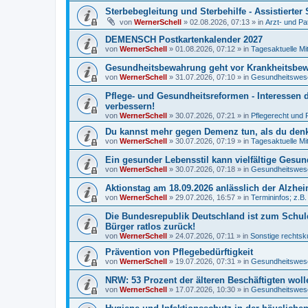
Sterbebegleitung und Sterbehilfe - Assistierte
von
WernerSchell
»
02.08.2026, 07:13
» in
Arzt- und Pa
DEMENSCH Postkartenkalender 2027
von
WernerSchell
»
01.08.2026, 07:12
» in
Tagesaktuelle Mi
Gesundheitsbewahrung geht vor Krankheitsbewäl
von
WernerSchell
»
31.07.2026, 07:10
» in
Gesundheitswese
Pflege- und Gesundheitsreformen - Interessen 
verbessern!
von
WernerSchell
»
30.07.2026, 07:21
» in
Pflegerecht und 
Du kannst mehr gegen Demenz tun, als du denks
von
WernerSchell
»
30.07.2026, 07:19
» in
Tagesaktuelle Mi
Ein gesunder Lebensstil kann vielfältige Gesu
von
WernerSchell
»
30.07.2026, 07:18
» in
Gesundheitswese
Aktionstag am 18.09.2026 anlässlich der Alzh
von
WernerSchell
»
29.07.2026, 16:57
» in
Termininfos; z.B
Die Bundesrepublik Deutschland ist zum Schul
Bürger ratlos zurück!
von
WernerSchell
»
24.07.2026, 07:11
» in
Sonstige rechtsk
Prävention von Pflegebedürftigkeit
von
WernerSchell
»
19.07.2026, 07:31
» in
Gesundheitswese
NRW: 53 Prozent der älteren Beschäftigten woll
von
WernerSchell
»
17.07.2026, 10:30
» in
Gesundheitswese