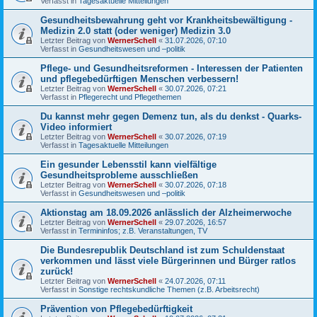
Verfasst in
Tagesaktuelle Mitteilungen
Gesundheitsbewahrung geht vor Krankheitsbewältigung -
Medizin 2.0 statt (oder weniger) Medizin 3.0
Letzter Beitrag von
WernerSchell
«
31.07.2026, 07:10
Verfasst in
Gesundheitswesen und –politik
Pflege- und Gesundheitsreformen - Interessen der Patienten
und pflegebedürftigen Menschen verbessern!
Letzter Beitrag von
WernerSchell
«
30.07.2026, 07:21
Verfasst in
Pflegerecht und Pflegethemen
Du kannst mehr gegen Demenz tun, als du denkst - Quarks-
Video informiert
Letzter Beitrag von
WernerSchell
«
30.07.2026, 07:19
Verfasst in
Tagesaktuelle Mitteilungen
Ein gesunder Lebensstil kann vielfältige
Gesundheitsprobleme ausschließen
Letzter Beitrag von
WernerSchell
«
30.07.2026, 07:18
Verfasst in
Gesundheitswesen und –politik
Aktionstag am 18.09.2026 anlässlich der Alzheimerwoche
Letzter Beitrag von
WernerSchell
«
29.07.2026, 16:57
Verfasst in
Termininfos; z.B. Veranstaltungen, TV
Die Bundesrepublik Deutschland ist zum Schuldenstaat
verkommen und lässt viele Bürgerinnen und Bürger ratlos
zurück!
Letzter Beitrag von
WernerSchell
«
24.07.2026, 07:11
Verfasst in
Sonstige rechtskundliche Themen (z.B. Arbeitsrecht)
Prävention von Pflegebedürftigkeit