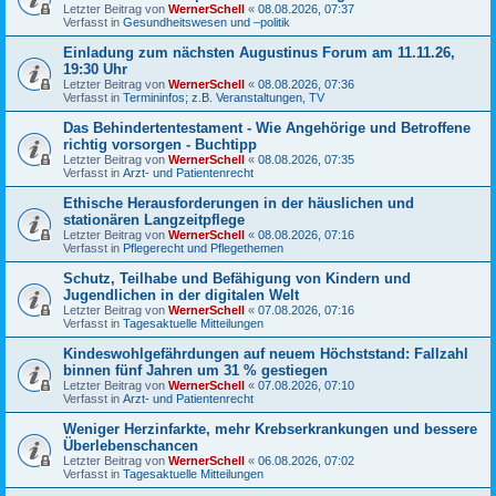
Letzter Beitrag von
WernerSchell
«
08.08.2026, 07:37
Verfasst in
Gesundheitswesen und –politik
Einladung zum nächsten Augustinus Forum am 11.11.26,
19:30 Uhr
Letzter Beitrag von
WernerSchell
«
08.08.2026, 07:36
Verfasst in
Termininfos; z.B. Veranstaltungen, TV
Das Behindertentestament - Wie Angehörige und Betroffene
richtig vorsorgen - Buchtipp
Letzter Beitrag von
WernerSchell
«
08.08.2026, 07:35
Verfasst in
Arzt- und Patientenrecht
Ethische Herausforderungen in der häuslichen und
stationären Langzeitpflege
Letzter Beitrag von
WernerSchell
«
08.08.2026, 07:16
Verfasst in
Pflegerecht und Pflegethemen
Schutz, Teilhabe und Befähigung von Kindern und
Jugendlichen in der digitalen Welt
Letzter Beitrag von
WernerSchell
«
07.08.2026, 07:16
Verfasst in
Tagesaktuelle Mitteilungen
Kindeswohlgefährdungen auf neuem Höchststand: Fallzahl
binnen fünf Jahren um 31 % gestiegen
Letzter Beitrag von
WernerSchell
«
07.08.2026, 07:10
Verfasst in
Arzt- und Patientenrecht
Weniger Herzinfarkte, mehr Krebserkrankungen und bessere
Überlebenschancen
Letzter Beitrag von
WernerSchell
«
06.08.2026, 07:02
Verfasst in
Tagesaktuelle Mitteilungen