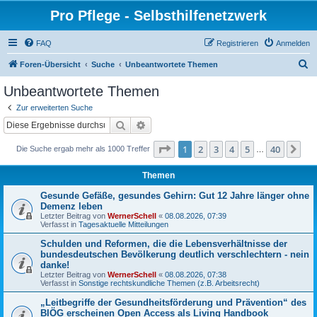
Pro Pflege - Selbsthilfenetzwerk
FAQ
Registrieren
Anmelden
S
Foren-Übersicht
Suche
Unbeantwortete Themen
u
Unbeantwortete Themen
c
Zur erweiterten Suche
h
Suche
Erweiterte Suche
e
Seite
1
von
40
1
2
3
4
5
40
Nä
Die Suche ergab mehr als 1000 Treffer
…
Themen
Gesunde Gefäße, gesundes Gehirn: Gut 12 Jahre länger ohne
Demenz leben
Letzter Beitrag von
WernerSchell
«
08.08.2026, 07:39
Verfasst in
Tagesaktuelle Mitteilungen
Schulden und Reformen, die die Lebensverhältnisse der
bundesdeutschen Bevölkerung deutlich verschlechtern - nein
danke!
Letzter Beitrag von
WernerSchell
«
08.08.2026, 07:38
Verfasst in
Sonstige rechtskundliche Themen (z.B. Arbeitsrecht)
„Leitbegriffe der Gesundheitsförderung und Prävention“ des
BIÖG erscheinen Open Access als Living Handbook