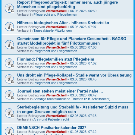
Report Pflegebedürftigkeit: Immer mehr, auch jüngere
Menschen sind pflegebedürftig
Letzter Beitrag von
WernerSchell
«
06.08.2026, 06:59
Verfasst in
Pflegerecht und Pflegethemen
Höheres biologisches Alter - höheres Krebsrisiko
Letzter Beitrag von
WernerSchell
«
05.08.2026, 07:07
Verfasst in
Tagesaktuelle Mitteilungen
Gemeinsam für Pflege und Planetare Gesundheit - BAGSO
startet Modellprojekt in fünf Pilotkommunen
Letzter Beitrag von
WernerSchell
«
05.08.2026, 07:03
Verfasst in
Pflegerecht und Pflegethemen
Finnland: Pflegefamilien statt Pflegeheim
Letzter Beitrag von
WernerSchell
«
05.08.2026, 07:02
Verfasst in
Pflegerecht und Pflegethemen
Uns droht ein Pflege-Kollaps! - Studie warnt vor Überalterung
Letzter Beitrag von
WernerSchell
«
03.08.2026, 06:45
Verfasst in
Pflegerecht und Pflegethemen
Journalisten stehen meist einer Partei nahe ...
Letzter Beitrag von
WernerSchell
«
03.08.2026, 06:42
Verfasst in
Sonstige rechtskundliche Themen (z.B. Arbeitsrecht)
Sterbebegleitung und Sterbehilfe - Assistierter Suizid muss
in engen Grenzen möglich sein
Letzter Beitrag von
WernerSchell
«
02.08.2026, 07:13
Verfasst in
Arzt- und Patientenrecht
DEMENSCH Postkartenkalender 2027
Letzter Beitrag von
WernerSchell
«
01.08.2026, 07:12