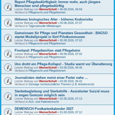
Report Pflegebedürftigkeit: Immer mehr, auch jüngere
Menschen sind pflegebedürftig
Letzter Beitrag von
WernerSchell
«
06.08.2026, 06:59
Verfasst in
Pflegerecht und Pflegethemen
Höheres biologisches Alter - höheres Krebsrisiko
Letzter Beitrag von
WernerSchell
«
05.08.2026, 07:07
Verfasst in
Tagesaktuelle Mitteilungen
Gemeinsam für Pflege und Planetare Gesundheit - BAGSO
startet Modellprojekt in fünf Pilotkommunen
Letzter Beitrag von
WernerSchell
«
05.08.2026, 07:03
Verfasst in
Pflegerecht und Pflegethemen
Finnland: Pflegefamilien statt Pflegeheim
Letzter Beitrag von
WernerSchell
«
05.08.2026, 07:02
Verfasst in
Pflegerecht und Pflegethemen
Uns droht ein Pflege-Kollaps! - Studie warnt vor Überalterung
Letzter Beitrag von
WernerSchell
«
03.08.2026, 06:45
Verfasst in
Pflegerecht und Pflegethemen
Journalisten stehen meist einer Partei nahe ...
Letzter Beitrag von
WernerSchell
«
03.08.2026, 06:42
Verfasst in
Sonstige rechtskundliche Themen (z.B. Arbeitsrecht)
Sterbebegleitung und Sterbehilfe - Assistierter Suizid muss
in engen Grenzen möglich sein
Letzter Beitrag von
WernerSchell
«
02.08.2026, 07:13
Verfasst in
Arzt- und Patientenrecht
DEMENSCH Postkartenkalender 2027
Letzter Beitrag von
WernerSchell
«
01.08.2026, 07:12