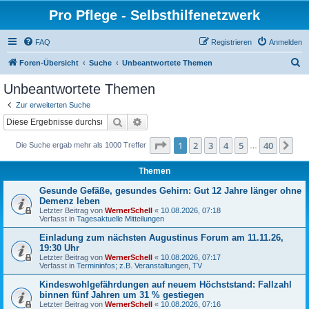
Pro Pflege - Selbsthilfenetzwerk
FAQ
Registrieren
Anmelden
S
Foren-Übersicht
Suche
Unbeantwortete Themen
u
Unbeantwortete Themen
c
Zur erweiterten Suche
h
Suche
Erweiterte Suche
e
Seite
1
von
40
1
2
3
4
5
40
Nä
Die Suche ergab mehr als 1000 Treffer
…
Themen
Gesunde Gefäße, gesundes Gehirn: Gut 12 Jahre länger ohne
Demenz leben
Letzter Beitrag von
WernerSchell
«
10.08.2026, 07:18
Verfasst in
Tagesaktuelle Mitteilungen
Einladung zum nächsten Augustinus Forum am 11.11.26,
19:30 Uhr
Letzter Beitrag von
WernerSchell
«
10.08.2026, 07:17
Verfasst in
Termininfos; z.B. Veranstaltungen, TV
Kindeswohlgefährdungen auf neuem Höchststand: Fallzahl
binnen fünf Jahren um 31 % gestiegen
Letzter Beitrag von
WernerSchell
«
10.08.2026, 07:16