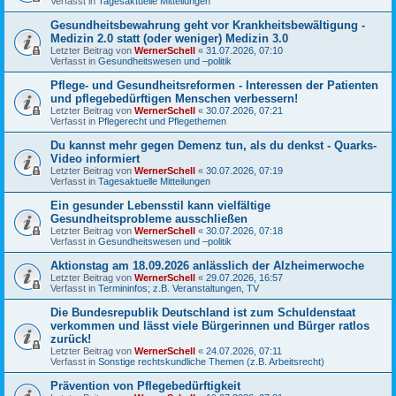
Verfasst in
Tagesaktuelle Mitteilungen
Gesundheitsbewahrung geht vor Krankheitsbewältigung -
Medizin 2.0 statt (oder weniger) Medizin 3.0
Letzter Beitrag von
WernerSchell
«
31.07.2026, 07:10
Verfasst in
Gesundheitswesen und –politik
Pflege- und Gesundheitsreformen - Interessen der Patienten
und pflegebedürftigen Menschen verbessern!
Letzter Beitrag von
WernerSchell
«
30.07.2026, 07:21
Verfasst in
Pflegerecht und Pflegethemen
Du kannst mehr gegen Demenz tun, als du denkst - Quarks-
Video informiert
Letzter Beitrag von
WernerSchell
«
30.07.2026, 07:19
Verfasst in
Tagesaktuelle Mitteilungen
Ein gesunder Lebensstil kann vielfältige
Gesundheitsprobleme ausschließen
Letzter Beitrag von
WernerSchell
«
30.07.2026, 07:18
Verfasst in
Gesundheitswesen und –politik
Aktionstag am 18.09.2026 anlässlich der Alzheimerwoche
Letzter Beitrag von
WernerSchell
«
29.07.2026, 16:57
Verfasst in
Termininfos; z.B. Veranstaltungen, TV
Die Bundesrepublik Deutschland ist zum Schuldenstaat
verkommen und lässt viele Bürgerinnen und Bürger ratlos
zurück!
Letzter Beitrag von
WernerSchell
«
24.07.2026, 07:11
Verfasst in
Sonstige rechtskundliche Themen (z.B. Arbeitsrecht)
Prävention von Pflegebedürftigkeit