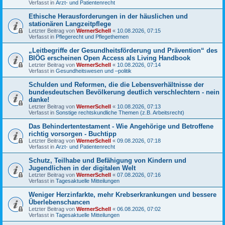
Verfasst in
Arzt- und Patientenrecht
Ethische Herausforderungen in der häuslichen und
stationären Langzeitpflege
Letzter Beitrag von
WernerSchell
«
10.08.2026, 07:15
Verfasst in
Pflegerecht und Pflegethemen
„Leitbegriffe der Gesundheitsförderung und Prävention“ des
BIÖG erscheinen Open Access als Living Handbook
Letzter Beitrag von
WernerSchell
«
10.08.2026, 07:14
Verfasst in
Gesundheitswesen und –politik
Schulden und Reformen, die die Lebensverhältnisse der
bundesdeutschen Bevölkerung deutlich verschlechtern - nein
danke!
Letzter Beitrag von
WernerSchell
«
10.08.2026, 07:13
Verfasst in
Sonstige rechtskundliche Themen (z.B. Arbeitsrecht)
Das Behindertentestament - Wie Angehörige und Betroffene
richtig vorsorgen - Buchtipp
Letzter Beitrag von
WernerSchell
«
09.08.2026, 07:18
Verfasst in
Arzt- und Patientenrecht
Schutz, Teilhabe und Befähigung von Kindern und
Jugendlichen in der digitalen Welt
Letzter Beitrag von
WernerSchell
«
07.08.2026, 07:16
Verfasst in
Tagesaktuelle Mitteilungen
Weniger Herzinfarkte, mehr Krebserkrankungen und bessere
Überlebenschancen
Letzter Beitrag von
WernerSchell
«
06.08.2026, 07:02
Verfasst in
Tagesaktuelle Mitteilungen