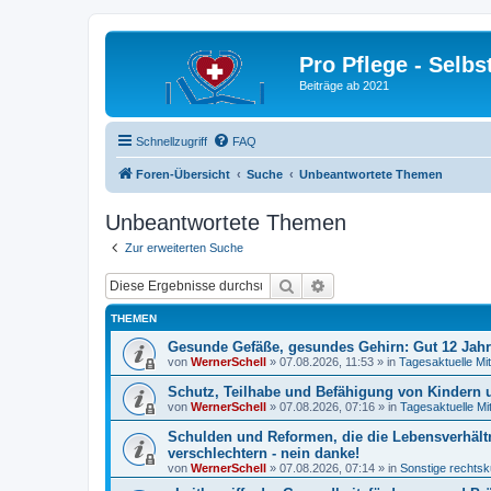
Pro Pflege - Selbs
Beiträge ab 2021
Schnellzugriff
FAQ
Foren-Übersicht
Suche
Unbeantwortete Themen
Unbeantwortete Themen
Zur erweiterten Suche
Suche
Erweiterte Suche
THEMEN
Gesunde Gefäße, gesundes Gehirn: Gut 12 Jah
von
WernerSchell
»
07.08.2026, 11:53
» in
Tagesaktuelle Mit
Schutz, Teilhabe und Befähigung von Kindern u
von
WernerSchell
»
07.08.2026, 07:16
» in
Tagesaktuelle Mi
Schulden und Reformen, die die Lebensverhält
verschlechtern - nein danke!
von
WernerSchell
»
07.08.2026, 07:14
» in
Sonstige rechtsk