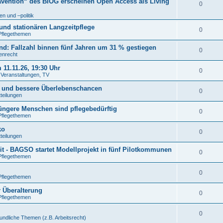
ävention“ des BIÖG erscheinen Open Access als Living
0
n und –politik
und stationären Langzeitpflege
0
Pflegethemen
: Fallzahl binnen fünf Jahren um 31 % gestiegen
0
tenrecht
11.11.26, 19:30 Uhr
0
. Veranstaltungen, TV
n und bessere Überlebenschancen
0
tteilungen
jüngere Menschen sind pflegebedürftig
0
Pflegethemen
ko
0
tteilungen
t - BAGSO startet Modellprojekt in fünf Pilotkommunen
0
Pflegethemen
0
Pflegethemen
r Überalterung
0
Pflegethemen
0
undliche Themen (z.B. Arbeitsrecht)