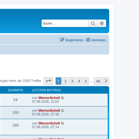
Suche
Erweiterte Suche
Registrieren
Anmelden
Seite
1
von
40
1
2
3
4
5
40
Nächste
ergab mehr als 1000 Treffer
…
ZUGRIFFE
LETZTER BEITRAG
von
WernerSchell
54
07.08.2026, 11:53
von
WernerSchell
160
07.08.2026, 07:16
von
WernerSchell
280
07.08.2026, 07:14