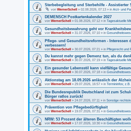
Sterbebegleitung und Sterbehilfe - Assistierte
von
WernerSchell
»
02.08.2026, 07:13
» in
Arzt- und Pa
DEMENSCH Postkartenkalender 2027
von
WernerSchell
»
01.08.2026, 07:12
» in
Tagesaktuelle Mi
Gesundheitsbewahrung geht vor Krankheitsbewäl
von
WernerSchell
»
31.07.2026, 07:10
» in
Gesundheitswese
Pflege- und Gesundheitsreformen - Interessen 
verbessern!
von
WernerSchell
»
30.07.2026, 07:21
» in
Pflegerecht und 
Du kannst mehr gegen Demenz tun, als du denks
von
WernerSchell
»
30.07.2026, 07:19
» in
Tagesaktuelle Mi
Ein gesunder Lebensstil kann vielfältige Gesu
von
WernerSchell
»
30.07.2026, 07:18
» in
Gesundheitswese
Aktionstag am 18.09.2026 anlässlich der Alzh
von
WernerSchell
»
29.07.2026, 16:57
» in
Termininfos; z.B
Die Bundesrepublik Deutschland ist zum Schul
Bürger ratlos zurück!
von
WernerSchell
»
24.07.2026, 07:11
» in
Sonstige rechtsk
Prävention von Pflegebedürftigkeit
von
WernerSchell
»
19.07.2026, 07:31
» in
Gesundheitswese
NRW: 53 Prozent der älteren Beschäftigten woll
von
WernerSchell
»
17.07.2026, 10:30
» in
Gesundheitswese