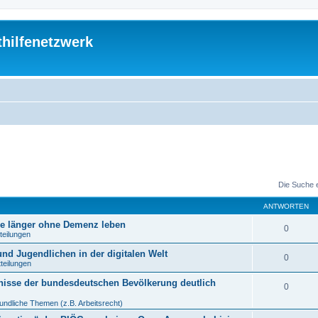
thilfenetzwerk
Die Suche 
ANTWORTEN
re länger ohne Demenz leben
0
teilungen
nd Jugendlichen in der digitalen Welt
0
tteilungen
nisse der bundesdeutschen Bevölkerung deutlich
0
undliche Themen (z.B. Arbeitsrecht)