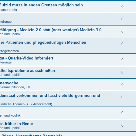
r Suizid muss in engen Grenzen möglich sein
0
tientenrecht
0
tteilungen
tigung - Medizin 2.0 statt (oder weniger) Medizin 3.0
0
n und –politik
der Patienten und pflegebedürftigen Menschen
0
Pflegethemen
t - Quarks-Video informiert
0
tteilungen
ndheitsprobleme ausschließen
0
n und –politik
eimerwoche
0
. Veranstaltungen, TV
denstaat verkommen und lässt viele Bürgerinnen und
0
undliche Themen (z.B. Arbeitsrecht)
0
n und –politik
en früher in Rente
0
n und –politik