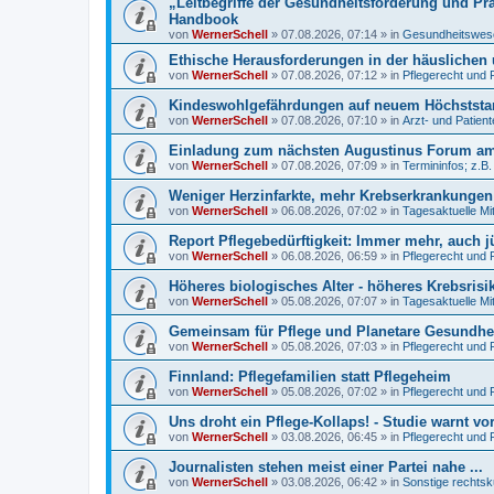
„Leitbegriffe der Gesundheitsförderung und Pr
Handbook
von
WernerSchell
»
07.08.2026, 07:14
» in
Gesundheitswese
Ethische Herausforderungen in der häuslichen 
von
WernerSchell
»
07.08.2026, 07:12
» in
Pflegerecht und 
Kindeswohlgefährdungen auf neuem Höchststand
von
WernerSchell
»
07.08.2026, 07:10
» in
Arzt- und Patien
Einladung zum nächsten Augustinus Forum am 
von
WernerSchell
»
07.08.2026, 07:09
» in
Termininfos; z.B
Weniger Herzinfarkte, mehr Krebserkrankunge
von
WernerSchell
»
06.08.2026, 07:02
» in
Tagesaktuelle Mi
Report Pflegebedürftigkeit: Immer mehr, auch 
von
WernerSchell
»
06.08.2026, 06:59
» in
Pflegerecht und 
Höheres biologisches Alter - höheres Krebsrisi
von
WernerSchell
»
05.08.2026, 07:07
» in
Tagesaktuelle Mi
Gemeinsam für Pflege und Planetare Gesundhei
von
WernerSchell
»
05.08.2026, 07:03
» in
Pflegerecht und 
Finnland: Pflegefamilien statt Pflegeheim
von
WernerSchell
»
05.08.2026, 07:02
» in
Pflegerecht und 
Uns droht ein Pflege-Kollaps! - Studie warnt vo
von
WernerSchell
»
03.08.2026, 06:45
» in
Pflegerecht und 
Journalisten stehen meist einer Partei nahe ...
von
WernerSchell
»
03.08.2026, 06:42
» in
Sonstige rechtsk