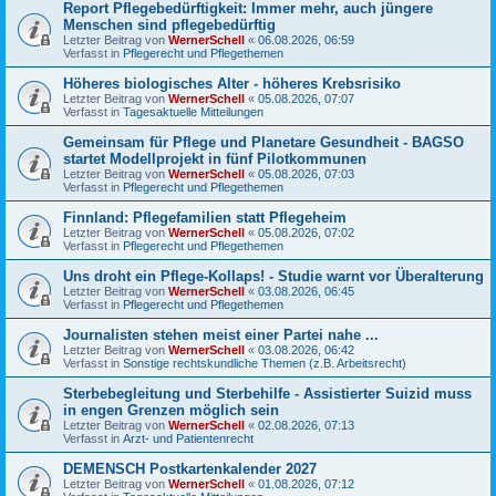
Report Pflegebedürftigkeit: Immer mehr, auch jüngere
Menschen sind pflegebedürftig
Letzter Beitrag von
WernerSchell
«
06.08.2026, 06:59
Verfasst in
Pflegerecht und Pflegethemen
Höheres biologisches Alter - höheres Krebsrisiko
Letzter Beitrag von
WernerSchell
«
05.08.2026, 07:07
Verfasst in
Tagesaktuelle Mitteilungen
Gemeinsam für Pflege und Planetare Gesundheit - BAGSO
startet Modellprojekt in fünf Pilotkommunen
Letzter Beitrag von
WernerSchell
«
05.08.2026, 07:03
Verfasst in
Pflegerecht und Pflegethemen
Finnland: Pflegefamilien statt Pflegeheim
Letzter Beitrag von
WernerSchell
«
05.08.2026, 07:02
Verfasst in
Pflegerecht und Pflegethemen
Uns droht ein Pflege-Kollaps! - Studie warnt vor Überalterung
Letzter Beitrag von
WernerSchell
«
03.08.2026, 06:45
Verfasst in
Pflegerecht und Pflegethemen
Journalisten stehen meist einer Partei nahe ...
Letzter Beitrag von
WernerSchell
«
03.08.2026, 06:42
Verfasst in
Sonstige rechtskundliche Themen (z.B. Arbeitsrecht)
Sterbebegleitung und Sterbehilfe - Assistierter Suizid muss
in engen Grenzen möglich sein
Letzter Beitrag von
WernerSchell
«
02.08.2026, 07:13
Verfasst in
Arzt- und Patientenrecht
DEMENSCH Postkartenkalender 2027
Letzter Beitrag von
WernerSchell
«
01.08.2026, 07:12