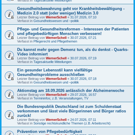
Verfasst in
Tagesaktuelle Mitteilungen
Gesundheitsbewahrung geht vor Krankheitsbewältigung -
Medizin 2.0 statt (oder weniger) Medizin 3.0
Letzter Beitrag von
WernerSchell
«
31.07.2026, 07:10
Verfasst in
Gesundheitswesen und –politik
Pflege- und Gesundheitsreformen - Interessen der Patienten
und pflegebedürftigen Menschen verbessern!
Letzter Beitrag von
WernerSchell
«
30.07.2026, 07:21
Verfasst in
Pflegerecht und Pflegethemen
Du kannst mehr gegen Demenz tun, als du denkst - Quarks-
Video informiert
Letzter Beitrag von
WernerSchell
«
30.07.2026, 07:19
Verfasst in
Tagesaktuelle Mitteilungen
Ein gesunder Lebensstil kann vielfältige
Gesundheitsprobleme ausschließen
Letzter Beitrag von
WernerSchell
«
30.07.2026, 07:18
Verfasst in
Gesundheitswesen und –politik
Aktionstag am 18.09.2026 anlässlich der Alzheimerwoche
Letzter Beitrag von
WernerSchell
«
29.07.2026, 16:57
Verfasst in
Termininfos; z.B. Veranstaltungen, TV
Die Bundesrepublik Deutschland ist zum Schuldenstaat
verkommen und lässt viele Bürgerinnen und Bürger ratlos
zurück!
Letzter Beitrag von
WernerSchell
«
24.07.2026, 07:11
Verfasst in
Sonstige rechtskundliche Themen (z.B. Arbeitsrecht)
Prävention von Pflegebedürftigkeit