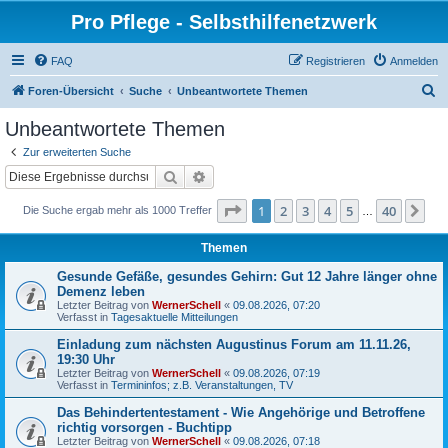
Pro Pflege - Selbsthilfenetzwerk
FAQ
Registrieren
Anmelden
S
Foren-Übersicht
Suche
Unbeantwortete Themen
u
Unbeantwortete Themen
c
Zur erweiterten Suche
h
Suche
Erweiterte Suche
e
Seite
1
von
40
1
2
3
4
5
40
Nä
Die Suche ergab mehr als 1000 Treffer
…
Themen
Gesunde Gefäße, gesundes Gehirn: Gut 12 Jahre länger ohne
Demenz leben
Letzter Beitrag von
WernerSchell
«
09.08.2026, 07:20
Verfasst in
Tagesaktuelle Mitteilungen
Einladung zum nächsten Augustinus Forum am 11.11.26,
19:30 Uhr
Letzter Beitrag von
WernerSchell
«
09.08.2026, 07:19
Verfasst in
Termininfos; z.B. Veranstaltungen, TV
Das Behindertentestament - Wie Angehörige und Betroffene
richtig vorsorgen - Buchtipp
Letzter Beitrag von
WernerSchell
«
09.08.2026, 07:18