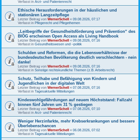
Verfasst in
Arzt- und Patientenrecht
Ethische Herausforderungen in der häuslichen und
stationären Langzeitpflege
Letzter Beitrag von
WernerSchell
«
09.08.2026, 07:17
Verfasst in
Pflegerecht und Pflegethemen
„Leitbegriffe der Gesundheitsförderung und Prävention“ des
BIÖG erscheinen Open Access als Living Handbook
Letzter Beitrag von
WernerSchell
«
09.08.2026, 07:16
Verfasst in
Gesundheitswesen und –politik
Schulden und Reformen, die die Lebensverhältnisse der
bundesdeutschen Bevölkerung deutlich verschlechtern - nein
danke!
Letzter Beitrag von
WernerSchell
«
09.08.2026, 07:16
Verfasst in
Sonstige rechtskundliche Themen (z.B. Arbeitsrecht)
Schutz, Teilhabe und Befähigung von Kindern und
Jugendlichen in der digitalen Welt
Letzter Beitrag von
WernerSchell
«
07.08.2026, 07:16
Verfasst in
Tagesaktuelle Mitteilungen
Kindeswohlgefährdungen auf neuem Höchststand: Fallzahl
binnen fünf Jahren um 31 % gestiegen
Letzter Beitrag von
WernerSchell
«
07.08.2026, 07:10
Verfasst in
Arzt- und Patientenrecht
Weniger Herzinfarkte, mehr Krebserkrankungen und bessere
Überlebenschancen
Letzter Beitrag von
WernerSchell
«
06.08.2026, 07:02
Verfasst in
Tagesaktuelle Mitteilungen