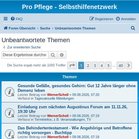
Pro Pflege - Selbsthilfenetzwerk
FAQ
Registrieren
Anmelden
S
Foren-Übersicht
Suche
Unbeantwortete Themen
u
Unbeantwortete Themen
c
Zur erweiterten Suche
h
Suche
Erweiterte Suche
e
Seite
1
von
40
1
2
3
4
5
40
Nä
Die Suche ergab mehr als 1000 Treffer
…
Themen
Gesunde Gefäße, gesundes Gehirn: Gut 12 Jahre länger ohne
Demenz leben
Letzter Beitrag von
WernerSchell
«
09.08.2026, 07:20
Verfasst in
Tagesaktuelle Mitteilungen
Einladung zum nächsten Augustinus Forum am 11.11.26,
19:30 Uhr
Letzter Beitrag von
WernerSchell
«
09.08.2026, 07:19
Verfasst in
Termininfos; z.B. Veranstaltungen, TV
Das Behindertentestament - Wie Angehörige und Betroffene
richtig vorsorgen - Buchtipp
Letzter Beitrag von
WernerSchell
«
09.08.2026, 07:18