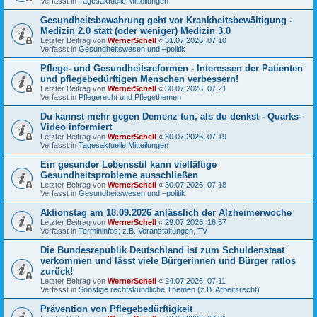
Verfasst in
Tagesaktuelle Mitteilungen
Gesundheitsbewahrung geht vor Krankheitsbewältigung -
Medizin 2.0 statt (oder weniger) Medizin 3.0
Letzter Beitrag von
WernerSchell
«
31.07.2026, 07:10
Verfasst in
Gesundheitswesen und –politik
Pflege- und Gesundheitsreformen - Interessen der Patienten
und pflegebedürftigen Menschen verbessern!
Letzter Beitrag von
WernerSchell
«
30.07.2026, 07:21
Verfasst in
Pflegerecht und Pflegethemen
Du kannst mehr gegen Demenz tun, als du denkst - Quarks-
Video informiert
Letzter Beitrag von
WernerSchell
«
30.07.2026, 07:19
Verfasst in
Tagesaktuelle Mitteilungen
Ein gesunder Lebensstil kann vielfältige
Gesundheitsprobleme ausschließen
Letzter Beitrag von
WernerSchell
«
30.07.2026, 07:18
Verfasst in
Gesundheitswesen und –politik
Aktionstag am 18.09.2026 anlässlich der Alzheimerwoche
Letzter Beitrag von
WernerSchell
«
29.07.2026, 16:57
Verfasst in
Termininfos; z.B. Veranstaltungen, TV
Die Bundesrepublik Deutschland ist zum Schuldenstaat
verkommen und lässt viele Bürgerinnen und Bürger ratlos
zurück!
Letzter Beitrag von
WernerSchell
«
24.07.2026, 07:11
Verfasst in
Sonstige rechtskundliche Themen (z.B. Arbeitsrecht)
Prävention von Pflegebedürftigkeit