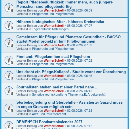
Report Pflegebedürftigkeit: Immer mehr, auch jüngere
Menschen sind pflegebedürftig
Letzter Beitrag von
WernerSchell
«
06.08.2026, 06:59
Verfasst in
Pflegerecht und Pflegethemen
Höheres biologisches Alter - höheres Krebsrisiko
Letzter Beitrag von
WernerSchell
«
05.08.2026, 07:07
Verfasst in
Tagesaktuelle Mitteilungen
Gemeinsam für Pflege und Planetare Gesundheit - BAGSO
startet Modellprojekt in fünf Pilotkommunen
Letzter Beitrag von
WernerSchell
«
05.08.2026, 07:03
Verfasst in
Pflegerecht und Pflegethemen
Finnland: Pflegefamilien statt Pflegeheim
Letzter Beitrag von
WernerSchell
«
05.08.2026, 07:02
Verfasst in
Pflegerecht und Pflegethemen
Uns droht ein Pflege-Kollaps! - Studie warnt vor Überalterung
Letzter Beitrag von
WernerSchell
«
03.08.2026, 06:45
Verfasst in
Pflegerecht und Pflegethemen
Journalisten stehen meist einer Partei nahe ...
Letzter Beitrag von
WernerSchell
«
03.08.2026, 06:42
Verfasst in
Sonstige rechtskundliche Themen (z.B. Arbeitsrecht)
Sterbebegleitung und Sterbehilfe - Assistierter Suizid muss
in engen Grenzen möglich sein
Letzter Beitrag von
WernerSchell
«
02.08.2026, 07:13
Verfasst in
Arzt- und Patientenrecht
DEMENSCH Postkartenkalender 2027
Letzter Beitrag von
WernerSchell
«
01.08.2026, 07:12