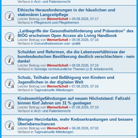
Verfasst in
Arzt- und Patientenrecht
Ethische Herausforderungen in der häuslichen und
stationären Langzeitpflege
Letzter Beitrag von
WernerSchell
«
09.08.2026, 07:17
Verfasst in
Pflegerecht und Pflegethemen
„Leitbegriffe der Gesundheitsförderung und Prävention“ des
BIÖG erscheinen Open Access als Living Handbook
Letzter Beitrag von
WernerSchell
«
09.08.2026, 07:16
Verfasst in
Gesundheitswesen und –politik
Schulden und Reformen, die die Lebensverhältnisse der
bundesdeutschen Bevölkerung deutlich verschlechtern - nein
danke!
Letzter Beitrag von
WernerSchell
«
09.08.2026, 07:16
Verfasst in
Sonstige rechtskundliche Themen (z.B. Arbeitsrecht)
Schutz, Teilhabe und Befähigung von Kindern und
Jugendlichen in der digitalen Welt
Letzter Beitrag von
WernerSchell
«
07.08.2026, 07:16
Verfasst in
Tagesaktuelle Mitteilungen
Kindeswohlgefährdungen auf neuem Höchststand: Fallzahl
binnen fünf Jahren um 31 % gestiegen
Letzter Beitrag von
WernerSchell
«
07.08.2026, 07:10
Verfasst in
Arzt- und Patientenrecht
Weniger Herzinfarkte, mehr Krebserkrankungen und bessere
Überlebenschancen
Letzter Beitrag von
WernerSchell
«
06.08.2026, 07:02
Verfasst in
Tagesaktuelle Mitteilungen