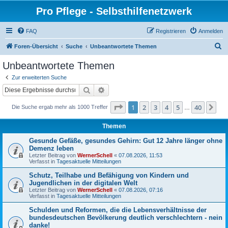
Pro Pflege - Selbsthilfenetzwerk
FAQ
Registrieren
Anmelden
S
Foren-Übersicht
Suche
Unbeantwortete Themen
u
Unbeantwortete Themen
c
Zur erweiterten Suche
h
Suche
Erweiterte Suche
e
Seite
1
von
40
1
2
3
4
5
40
Nä
Die Suche ergab mehr als 1000 Treffer
…
Themen
Gesunde Gefäße, gesundes Gehirn: Gut 12 Jahre länger ohne
Demenz leben
Letzter Beitrag von
WernerSchell
«
07.08.2026, 11:53
Verfasst in
Tagesaktuelle Mitteilungen
Schutz, Teilhabe und Befähigung von Kindern und
Jugendlichen in der digitalen Welt
Letzter Beitrag von
WernerSchell
«
07.08.2026, 07:16
Verfasst in
Tagesaktuelle Mitteilungen
Schulden und Reformen, die die Lebensverhältnisse der
bundesdeutschen Bevölkerung deutlich verschlechtern - nein
danke!