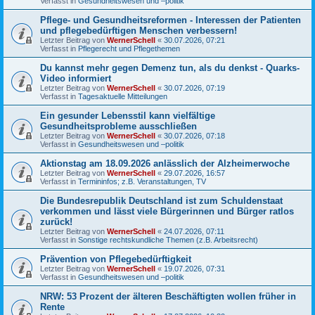
Verfasst in
Gesundheitswesen und –politik
Pflege- und Gesundheitsreformen - Interessen der Patienten
und pflegebedürftigen Menschen verbessern!
Letzter Beitrag von
WernerSchell
«
30.07.2026, 07:21
Verfasst in
Pflegerecht und Pflegethemen
Du kannst mehr gegen Demenz tun, als du denkst - Quarks-
Video informiert
Letzter Beitrag von
WernerSchell
«
30.07.2026, 07:19
Verfasst in
Tagesaktuelle Mitteilungen
Ein gesunder Lebensstil kann vielfältige
Gesundheitsprobleme ausschließen
Letzter Beitrag von
WernerSchell
«
30.07.2026, 07:18
Verfasst in
Gesundheitswesen und –politik
Aktionstag am 18.09.2026 anlässlich der Alzheimerwoche
Letzter Beitrag von
WernerSchell
«
29.07.2026, 16:57
Verfasst in
Termininfos; z.B. Veranstaltungen, TV
Die Bundesrepublik Deutschland ist zum Schuldenstaat
verkommen und lässt viele Bürgerinnen und Bürger ratlos
zurück!
Letzter Beitrag von
WernerSchell
«
24.07.2026, 07:11
Verfasst in
Sonstige rechtskundliche Themen (z.B. Arbeitsrecht)
Prävention von Pflegebedürftigkeit
Letzter Beitrag von
WernerSchell
«
19.07.2026, 07:31
Verfasst in
Gesundheitswesen und –politik
NRW: 53 Prozent der älteren Beschäftigten wollen früher in
Rente