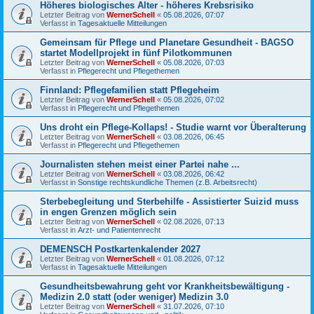
Höheres biologisches Alter - höheres Krebsrisiko
Letzter Beitrag von
WernerSchell
«
05.08.2026, 07:07
Verfasst in
Tagesaktuelle Mitteilungen
Gemeinsam für Pflege und Planetare Gesundheit - BAGSO
startet Modellprojekt in fünf Pilotkommunen
Letzter Beitrag von
WernerSchell
«
05.08.2026, 07:03
Verfasst in
Pflegerecht und Pflegethemen
Finnland: Pflegefamilien statt Pflegeheim
Letzter Beitrag von
WernerSchell
«
05.08.2026, 07:02
Verfasst in
Pflegerecht und Pflegethemen
Uns droht ein Pflege-Kollaps! - Studie warnt vor Überalterung
Letzter Beitrag von
WernerSchell
«
03.08.2026, 06:45
Verfasst in
Pflegerecht und Pflegethemen
Journalisten stehen meist einer Partei nahe ...
Letzter Beitrag von
WernerSchell
«
03.08.2026, 06:42
Verfasst in
Sonstige rechtskundliche Themen (z.B. Arbeitsrecht)
Sterbebegleitung und Sterbehilfe - Assistierter Suizid muss
in engen Grenzen möglich sein
Letzter Beitrag von
WernerSchell
«
02.08.2026, 07:13
Verfasst in
Arzt- und Patientenrecht
DEMENSCH Postkartenkalender 2027
Letzter Beitrag von
WernerSchell
«
01.08.2026, 07:12
Verfasst in
Tagesaktuelle Mitteilungen
Gesundheitsbewahrung geht vor Krankheitsbewältigung -
Medizin 2.0 statt (oder weniger) Medizin 3.0
Letzter Beitrag von
WernerSchell
«
31.07.2026, 07:10