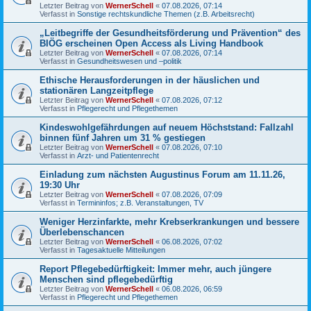
Letzter Beitrag von
WernerSchell
«
07.08.2026, 07:14
Verfasst in
Sonstige rechtskundliche Themen (z.B. Arbeitsrecht)
„Leitbegriffe der Gesundheitsförderung und Prävention“ des
BIÖG erscheinen Open Access als Living Handbook
Letzter Beitrag von
WernerSchell
«
07.08.2026, 07:14
Verfasst in
Gesundheitswesen und –politik
Ethische Herausforderungen in der häuslichen und
stationären Langzeitpflege
Letzter Beitrag von
WernerSchell
«
07.08.2026, 07:12
Verfasst in
Pflegerecht und Pflegethemen
Kindeswohlgefährdungen auf neuem Höchststand: Fallzahl
binnen fünf Jahren um 31 % gestiegen
Letzter Beitrag von
WernerSchell
«
07.08.2026, 07:10
Verfasst in
Arzt- und Patientenrecht
Einladung zum nächsten Augustinus Forum am 11.11.26,
19:30 Uhr
Letzter Beitrag von
WernerSchell
«
07.08.2026, 07:09
Verfasst in
Termininfos; z.B. Veranstaltungen, TV
Weniger Herzinfarkte, mehr Krebserkrankungen und bessere
Überlebenschancen
Letzter Beitrag von
WernerSchell
«
06.08.2026, 07:02
Verfasst in
Tagesaktuelle Mitteilungen
Report Pflegebedürftigkeit: Immer mehr, auch jüngere
Menschen sind pflegebedürftig
Letzter Beitrag von
WernerSchell
«
06.08.2026, 06:59
Verfasst in
Pflegerecht und Pflegethemen