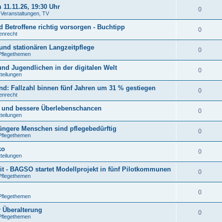
11.11.26, 19:30 Uhr
0
. Veranstaltungen, TV
 Betroffene richtig vorsorgen - Buchtipp
0
tenrecht
und stationären Langzeitpflege
0
Pflegethemen
nd Jugendlichen in der digitalen Welt
0
tteilungen
: Fallzahl binnen fünf Jahren um 31 % gestiegen
0
tenrecht
n und bessere Überlebenschancen
0
tteilungen
jüngere Menschen sind pflegebedürftig
0
Pflegethemen
ko
0
tteilungen
t - BAGSO startet Modellprojekt in fünf Pilotkommunen
0
Pflegethemen
0
Pflegethemen
r Überalterung
0
Pflegethemen