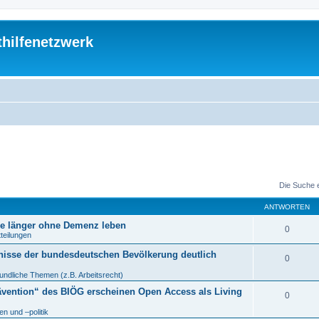
thilfenetzwerk
Die Suche 
ANTWORTEN
re länger ohne Demenz leben
0
tteilungen
nisse der bundesdeutschen Bevölkerung deutlich
0
undliche Themen (z.B. Arbeitsrecht)
ävention“ des BIÖG erscheinen Open Access als Living
0
n und –politik