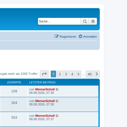
Suche
Erweiterte Suche
Registrieren
Anmelden
Seite
1
von
40
1
2
3
4
5
40
Nächste
ergab mehr als 1000 Treffer
…
ZUGRIFFE
LETZTER BEITRAG
von
WernerSchell
109
08.08.2026, 07:39
von
WernerSchell
304
08.08.2026, 07:38
von
WernerSchell
503
08.08.2026, 07:37