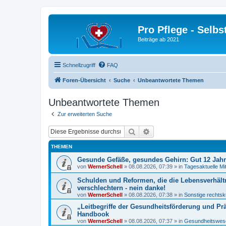
Pro Pflege - Selbs
Beiträge ab 2021
Schnellzugriff
FAQ
Foren-Übersicht
Suche
Unbeantwortete Themen
Unbeantwortete Themen
Zur erweiterten Suche
Suche
Erweiterte Suche
THEMEN
Gesunde Gefäße, gesundes Gehirn: Gut 12 Jah
von
WernerSchell
»
08.08.2026, 07:39
» in
Tagesaktuelle Mi
Schulden und Reformen, die die Lebensverhält
verschlechtern - nein danke!
von
WernerSchell
»
08.08.2026, 07:38
» in
Sonstige rechtsk
„Leitbegriffe der Gesundheitsförderung und Pr
Handbook
von
WernerSchell
»
08.08.2026, 07:37
» in
Gesundheitswese