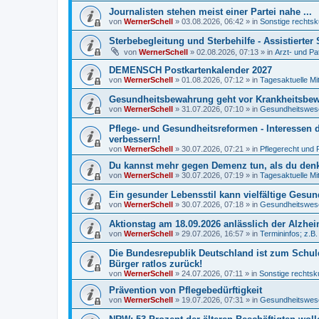
Journalisten stehen meist einer Partei nahe ...
von
WernerSchell
»
03.08.2026, 06:42
» in
Sonstige rechtsk
Sterbebegleitung und Sterbehilfe - Assistierte
von
WernerSchell
»
02.08.2026, 07:13
» in
Arzt- und Pa
DEMENSCH Postkartenkalender 2027
von
WernerSchell
»
01.08.2026, 07:12
» in
Tagesaktuelle Mi
Gesundheitsbewahrung geht vor Krankheitsbewäl
von
WernerSchell
»
31.07.2026, 07:10
» in
Gesundheitswese
Pflege- und Gesundheitsreformen - Interessen 
verbessern!
von
WernerSchell
»
30.07.2026, 07:21
» in
Pflegerecht und 
Du kannst mehr gegen Demenz tun, als du denks
von
WernerSchell
»
30.07.2026, 07:19
» in
Tagesaktuelle Mi
Ein gesunder Lebensstil kann vielfältige Gesu
von
WernerSchell
»
30.07.2026, 07:18
» in
Gesundheitswese
Aktionstag am 18.09.2026 anlässlich der Alzh
von
WernerSchell
»
29.07.2026, 16:57
» in
Termininfos; z.B
Die Bundesrepublik Deutschland ist zum Schul
Bürger ratlos zurück!
von
WernerSchell
»
24.07.2026, 07:11
» in
Sonstige rechtsk
Prävention von Pflegebedürftigkeit
von
WernerSchell
»
19.07.2026, 07:31
» in
Gesundheitswese