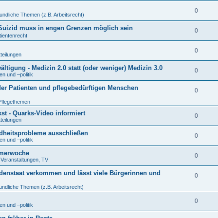
0
undliche Themen (z.B. Arbeitsrecht)
r Suizid muss in engen Grenzen möglich sein
0
tientenrecht
0
tteilungen
tigung - Medizin 2.0 statt (oder weniger) Medizin 3.0
0
n und –politik
der Patienten und pflegebedürftigen Menschen
0
Pflegethemen
t - Quarks-Video informiert
0
tteilungen
ndheitsprobleme ausschließen
0
n und –politik
eimerwoche
0
. Veranstaltungen, TV
denstaat verkommen und lässt viele Bürgerinnen und
0
undliche Themen (z.B. Arbeitsrecht)
0
n und –politik