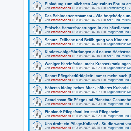
Einladung zum nächsten Augustinus Forum am 
von
WernerSchell
»
08.08.2026, 07:36
» in
Termininfos; z.B
Das Behindertentestament - Wie Angehörige und
von
WernerSchell
»
08.08.2026, 07:35
» in
Arzt- und Patien
Ethische Herausforderungen in der häuslichen 
von
WernerSchell
»
08.08.2026, 07:16
» in
Pflegerecht und 
Schutz, Teilhabe und Befähigung von Kindern u
von
WernerSchell
»
07.08.2026, 07:16
» in
Tagesaktuelle Mi
Kindeswohlgefährdungen auf neuem Höchststand
von
WernerSchell
»
07.08.2026, 07:10
» in
Arzt- und Patien
Weniger Herzinfarkte, mehr Krebserkrankunge
von
WernerSchell
»
06.08.2026, 07:02
» in
Tagesaktuelle Mi
Report Pflegebedürftigkeit: Immer mehr, auch 
von
WernerSchell
»
06.08.2026, 06:59
» in
Pflegerecht und 
Höheres biologisches Alter - höheres Krebsrisi
von
WernerSchell
»
05.08.2026, 07:07
» in
Tagesaktuelle Mi
Gemeinsam für Pflege und Planetare Gesundhei
von
WernerSchell
»
05.08.2026, 07:03
» in
Pflegerecht und 
Finnland: Pflegefamilien statt Pflegeheim
von
WernerSchell
»
05.08.2026, 07:02
» in
Pflegerecht und 
Uns droht ein Pflege-Kollaps! - Studie warnt vo
von
WernerSchell
»
03.08.2026, 06:45
» in
Pflegerecht und 