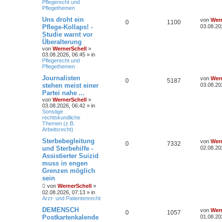
Pflegerecht und
Pflegethemen
Uns droht ein
von
Wern
0
1100
Pflege-Kollaps! -
03.08.20
Studie warnt vor
Überalterung
von
WernerSchell
»
03.08.2026, 06:45
» in
Pflegerecht und
Pflegethemen
Journalisten
von
Wern
0
5187
stehen meist einer
03.08.20
Partei nahe ...
von
WernerSchell
»
03.08.2026, 06:42
» in
Sonstige
rechtskundliche
Themen (z.B.
Arbeitsrecht)
Sterbebegleitung
von
Wern
0
7332
und Sterbehilfe -
02.08.20
Assistierter Suizid
muss in engen
Grenzen möglich
sein
von
WernerSchell
»
02.08.2026, 07:13
» in
Arzt- und Patientenrecht
DEMENSCH
von
Wern
0
1057
Postkartenkalende
01.08.20