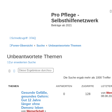
Pro Pflege -
Selbsthilfenetzwerk
Beiträge ab 2021
Schnellzugriff
FAQ
Foren-Übersicht
Suche
Unbeantwortete Themen
Unbeantwortete Themen
Zur erweiterten Suche
Suche
Erweiterte Suche
Die Suche ergab mehr als 1000 Treffer
THEMEN
ANTWORTEN
ZUGRIFFE
LETZTER
Gesunde Gefäße,
von
Wern
0
128
gesundes Gehirn:
08.08.20
Gut 12 Jahre
länger ohne
Demenz leben
von
WernerSchell
»