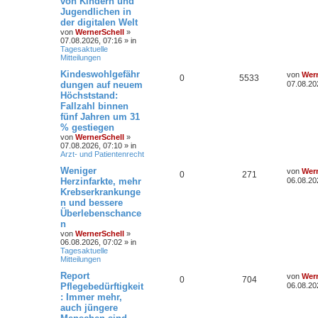
von Kindern und
Jugendlichen in
der digitalen Welt
von
WernerSchell
»
07.08.2026, 07:16
» in
Tagesaktuelle
Mitteilungen
Kindeswohlgefähr
von
Wern
0
5533
dungen auf neuem
07.08.20
Höchststand:
Fallzahl binnen
fünf Jahren um 31
% gestiegen
von
WernerSchell
»
07.08.2026, 07:10
» in
Arzt- und Patientenrecht
Weniger
von
Wern
0
271
Herzinfarkte, mehr
06.08.20
Krebserkrankunge
n und bessere
Überlebenschance
n
von
WernerSchell
»
06.08.2026, 07:02
» in
Tagesaktuelle
Mitteilungen
Report
von
Wern
0
704
Pflegebedürftigkeit
06.08.20
: Immer mehr,
auch jüngere