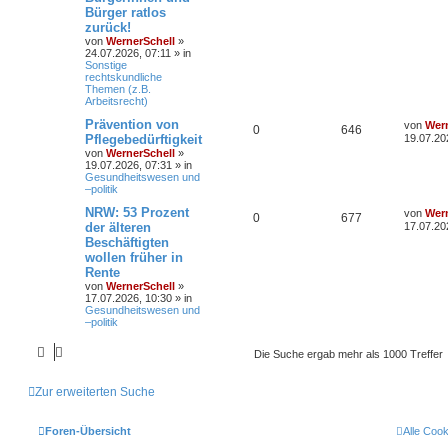
Bürger ratlos
zurück!
von
WernerSchell
»
24.07.2026, 07:11
» in
Sonstige
rechtskundliche
Themen (z.B.
Arbeitsrecht)
Prävention von
von
Wern
0
646
Pflegebedürftigkeit
19.07.20
von
WernerSchell
»
19.07.2026, 07:31
» in
Gesundheitswesen und
–politik
NRW: 53 Prozent
von
Wern
0
677
der älteren
17.07.20
Beschäftigten
wollen früher in
Rente
von
WernerSchell
»
17.07.2026, 10:30
» in
Gesundheitswesen und
–politik
Die Suche ergab mehr als 1000 Treffer
Zur erweiterten Suche
Foren-Übersicht
Alle Coo