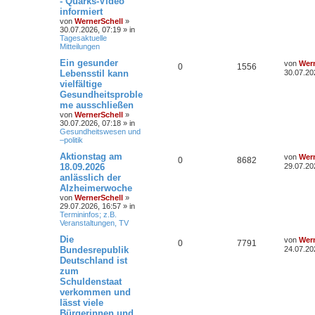
- Quarks-Video
informiert
von
WernerSchell
»
30.07.2026, 07:19
» in
Tagesaktuelle
Mitteilungen
Ein gesunder
von
Wern
0
1556
Lebensstil kann
30.07.20
vielfältige
Gesundheitsproble
me ausschließen
von
WernerSchell
»
30.07.2026, 07:18
» in
Gesundheitswesen und
–politik
Aktionstag am
von
Wern
0
8682
18.09.2026
29.07.20
anlässlich der
Alzheimerwoche
von
WernerSchell
»
29.07.2026, 16:57
» in
Termininfos; z.B.
Veranstaltungen, TV
Die
von
Wern
0
7791
Bundesrepublik
24.07.20
Deutschland ist
zum
Schuldenstaat
verkommen und
lässt viele
Bürgerinnen und