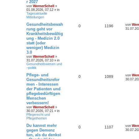
r 2027
von
WernerSchell
»
01.08.2026, 07:12
» in
Tagesaktuelle
Mitteilungen
Gesundheitsbewah
von
Wern
0
1196
rung geht vor
31.07.20
Krankheitsbewältig
ung - Medizin 2.0
statt (oder
weniger) Medizin
3.0
von
WernerSchell
»
31.07.2026, 07:10
» in
Gesundheitswesen und
–politik
Pflege- und
von
Wern
0
1089
Gesundheitsrefor
30.07.20
men - Interessen
der Patienten und
pflegebedürftigen
Menschen
verbessern!
von
WernerSchell
»
30.07.2026, 07:21
» in
Pflegerecht und
Pflegethemen
Du kannst mehr
von
Wern
0
1107
gegen Demenz
30.07.20
tun, als du denkst