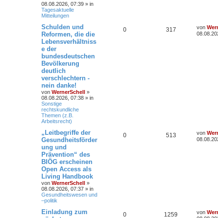
08.08.2026, 07:39
» in
Tagesaktuelle
Mitteilungen
Schulden und
von
Wern
0
317
Reformen, die die
08.08.20
Lebensverhältniss
e der
bundesdeutschen
Bevölkerung
deutlich
verschlechtern -
nein danke!
von
WernerSchell
»
08.08.2026, 07:38
» in
Sonstige
rechtskundliche
Themen (z.B.
Arbeitsrecht)
„Leitbegriffe der
von
Wern
0
513
Gesundheitsförder
08.08.20
ung und
Prävention“ des
BIÖG erscheinen
Open Access als
Living Handbook
von
WernerSchell
»
08.08.2026, 07:37
» in
Gesundheitswesen und
–politik
Einladung zum
von
Wern
0
1259