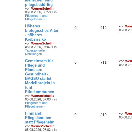
Menschen sind
pflegebedürftig
von
WernerSchell
»
06.08.2026, 06:59
» in
Pflegerecht und
Pflegethemen
Höheres
von
Wern
0
619
biologisches Alter
05.08.20
- höheres
Krebsrisiko
von
WernerSchell
»
05.08.2026, 07:07
» in
Tagesaktuelle
Mitteilungen
Gemeinsam für
von
Wern
0
711
Pflege und
05.08.20
Planetare
Gesundheit -
BAGSO startet
Modellprojekt in
fünf
Pilotkommunen
von
WernerSchell
»
05.08.2026, 07:03
» in
Pflegerecht und
Pflegethemen
Finnland:
von
Wern
0
810
Pflegefamilien
05.08.20
statt Pflegeheim
von
WernerSchell
»
05.08.2026, 07:02
» in