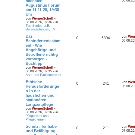
nächsten
08.08.20
Augustinus Forum
am 11.11.26, 19:30
Uhr
von
WernerSchell
»
08.08.2026, 07:36
» in
Termininfos; z.B.
Veranstaltungen, TV
Das
von
Wern
0
5894
Behindertentestam
08.08.20
ent - Wie
Angehörige und
Betroffene richtig
vorsorgen -
Buchtipp
von
WernerSchell
»
08.08.2026, 07:35
» in
Arzt- und Patientenrecht
Ethische
von
Wern
0
241
Herausforderunge
08.08.20
n in der
häuslichen und
stationären
Langzeitpflege
von
WernerSchell
»
08.08.2026, 07:16
» in
Pflegerecht und
Pflegethemen
Schutz, Teilhabe
von
Wern
0
211
und Befähigung
07.08.20