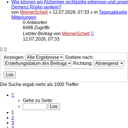
Wie können wir Alzheimer rechtzeitig erkennen und unser
Demenz Risiko senken?
von
WernerSchell
»
12.07.2026, 07:33
» in
Tagesaktuelle
Mitteilungen
0
Antworten
6496
Zugriffe
Letzter Beitrag
von
WernerSchell
12.07.2026, 07:33
Anzeigen:
Sortiere nach:
Richtung:
Die Suche ergab mehr als 1000 Treffer
Seite
1
Gehe zu Seite:
von
40
1
2
3
4