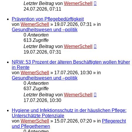
Letzter Beitrag
von
WernerSchell
24.07.2026, 07:11
Prävention von Pflegebedürftigkeit
von
WernerSchell
»
19.07.2026, 07:31
» in
Gesundheitswesen und –politik
0
Antworten
613
Zugriffe
Letzter Beitrag
von
WernerSchell
19.07.2026, 07:31
NRW: 53 Prozent der älteren Beschäftigten wollen früher
in Rente
von
WernerSchell
»
17.07.2026, 10:30
» in
Gesundheitswesen und –politik
0
Antworten
637
Zugriffe
Letzter Beitrag
von
WernerSchell
17.07.2026, 10:30
Hygiene und Infektionsschutz in der häuslichen Pflege:
Unterschätzte Potenziale
von
WernerSchell
»
15.07.2026, 07:20
» in
Pflegerecht
und Pflegethemen
0
Antworten