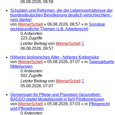
06.08.2026, 06:58
Schulden und Reformen, die die Lebensverhältnisse der
bundesdeutschen Bevölkerung deutlich verschlechtern -
nein danke!
von
WernerSchell
»
06.08.2026, 06:57
» in
Sonstige
rechtskundliche Themen (z.B. Arbeitsrecht)
0
Antworten
223
Zugriffe
Letzter Beitrag
von
WernerSchell
06.08.2026, 06:57
Höheres biologisches Alter - höheres Krebsrisiko
von
WernerSchell
»
05.08.2026, 07:07
» in
Tagesaktuelle
Mitteilungen
0
Antworten
502
Zugriffe
Letzter Beitrag
von
WernerSchell
05.08.2026, 07:07
Gemeinsam für Pflege und Planetare Gesundheit -
BAGSO startet Modellprojekt in fünf Pilotkommunen
von
WernerSchell
»
05.08.2026, 07:03
» in
Pflegerecht
und Pflegethemen
0
Antworten