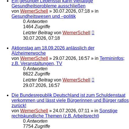
Ein gesunder Lebensstil kann vielfältige
Gesundheitsprobleme ausschließen
von
WernerSchell
»
30.07.2026, 07:18
» in
Gesundheitswesen und –politik
0
Antworten
1464
Zugriffe
Letzter Beitrag
von
WernerSchell
30.07.2026, 07:18
Aktionstag am 18.09.2026 anlässlich der
Alzheimerwoche
von
WernerSchell
»
29.07.2026, 16:57
» in
Termininfos;
z.B. Veranstaltungen, TV
0
Antworten
8622
Zugriffe
Letzter Beitrag
von
WernerSchell
29.07.2026, 16:57
Die Bundesrepublik Deutschland ist zum Schuldenstaat
verkommen und lässt viele Bürgerinnen und Bürger ratlos
zurück!
von
WernerSchell
»
24.07.2026, 07:11
» in
Sonstige
rechtskundliche Themen (z.B. Arbeitsrecht)
0
Antworten
7754
Zugriffe