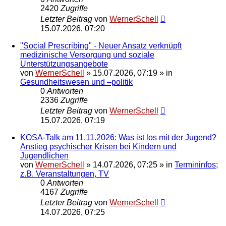
2420
Zugriffe
Letzter Beitrag
von
WernerSchell
15.07.2026, 07:20
"Social Prescribing" - Neuer Ansatz verknüpft
medizinische Versorgung und soziale
Unterstützungsangebote
von
WernerSchell
»
15.07.2026, 07:19
» in
Gesundheitswesen und –politik
0
Antworten
2336
Zugriffe
Letzter Beitrag
von
WernerSchell
15.07.2026, 07:19
KOSA-Talk am 11.11.2026: Was ist los mit der Jugend?
Anstieg psychischer Krisen bei Kindern und
Jugendlichen
von
WernerSchell
»
14.07.2026, 07:25
» in
Termininfos;
z.B. Veranstaltungen, TV
0
Antworten
4167
Zugriffe
Letzter Beitrag
von
WernerSchell
14.07.2026, 07:25