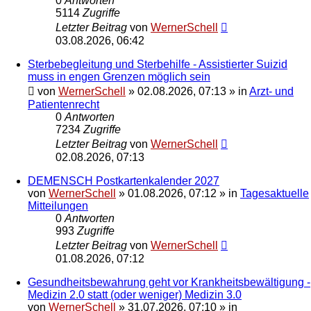
0
Antworten
5114
Zugriffe
Letzter Beitrag
von
WernerSchell
03.08.2026, 06:42
Sterbebegleitung und Sterbehilfe - Assistierter Suizid
muss in engen Grenzen möglich sein
von
WernerSchell
»
02.08.2026, 07:13
» in
Arzt- und
Patientenrecht
0
Antworten
7234
Zugriffe
Letzter Beitrag
von
WernerSchell
02.08.2026, 07:13
DEMENSCH Postkartenkalender 2027
von
WernerSchell
»
01.08.2026, 07:12
» in
Tagesaktuelle
Mitteilungen
0
Antworten
993
Zugriffe
Letzter Beitrag
von
WernerSchell
01.08.2026, 07:12
Gesundheitsbewahrung geht vor Krankheitsbewältigung -
Medizin 2.0 statt (oder weniger) Medizin 3.0
von
WernerSchell
»
31.07.2026, 07:10
» in