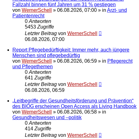
Fallzahl binnen fünf Jahren um 31 % gestiegen
von
WernerSchell
»
06.08.2026, 07:00
» in
Arzt- und
Patientenrecht
0
Antworten
5453
Zugriffe
Letzter Beitrag
von
WernerSchell
06.08.2026, 07:00
Report Pflegebedürftigkeit: Immer mehr, auch jüngere
Menschen sind pflegebedürftig
von
WernerSchell
»
06.08.2026, 06:59
» in
Pflegerecht
und Pflegethemen
0
Antworten
641
Zugriffe
Letzter Beitrag
von
WernerSchell
06.08.2026, 06:59
„Leitbegriffe der Gesundheitsförderung und Prävention“
des BIÖG erscheinen Open Access als Living Handbook
von
WernerSchell
»
06.08.2026, 06:58
» in
Gesundheitswesen und –politik
0
Antworten
414
Zugriffe
Letzter Beitrag
von
WernerSchell