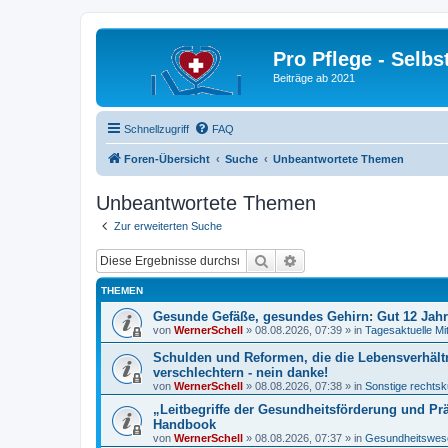
Pro Pflege - Selbs
Beiträge ab 2021
Schnellzugriff
FAQ
Foren-Übersicht
Suche
Unbeantwortete Themen
Unbeantwortete Themen
Zur erweiterten Suche
Suche
Erweiterte Suche
THEMEN
Gesunde Gefäße, gesundes Gehirn: Gut 12 Jah
von
WernerSchell
»
08.08.2026, 07:39
» in
Tagesaktuelle Mi
Schulden und Reformen, die die Lebensverhält
verschlechtern - nein danke!
von
WernerSchell
»
08.08.2026, 07:38
» in
Sonstige rechtsk
„Leitbegriffe der Gesundheitsförderung und Pr
Handbook
von
WernerSchell
»
08.08.2026, 07:37
» in
Gesundheitswese