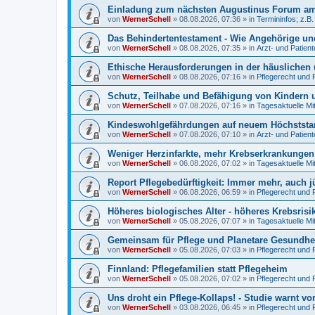
Einladung zum nächsten Augustinus Forum am 
von
WernerSchell
»
08.08.2026, 07:36
» in
Termininfos; z.B
Das Behindertentestament - Wie Angehörige und
von
WernerSchell
»
08.08.2026, 07:35
» in
Arzt- und Patien
Ethische Herausforderungen in der häuslichen 
von
WernerSchell
»
08.08.2026, 07:16
» in
Pflegerecht und 
Schutz, Teilhabe und Befähigung von Kindern u
von
WernerSchell
»
07.08.2026, 07:16
» in
Tagesaktuelle Mi
Kindeswohlgefährdungen auf neuem Höchststand
von
WernerSchell
»
07.08.2026, 07:10
» in
Arzt- und Patien
Weniger Herzinfarkte, mehr Krebserkrankunge
von
WernerSchell
»
06.08.2026, 07:02
» in
Tagesaktuelle Mi
Report Pflegebedürftigkeit: Immer mehr, auch 
von
WernerSchell
»
06.08.2026, 06:59
» in
Pflegerecht und 
Höheres biologisches Alter - höheres Krebsrisi
von
WernerSchell
»
05.08.2026, 07:07
» in
Tagesaktuelle Mi
Gemeinsam für Pflege und Planetare Gesundhei
von
WernerSchell
»
05.08.2026, 07:03
» in
Pflegerecht und 
Finnland: Pflegefamilien statt Pflegeheim
von
WernerSchell
»
05.08.2026, 07:02
» in
Pflegerecht und 
Uns droht ein Pflege-Kollaps! - Studie warnt vo
von
WernerSchell
»
03.08.2026, 06:45
» in
Pflegerecht und 