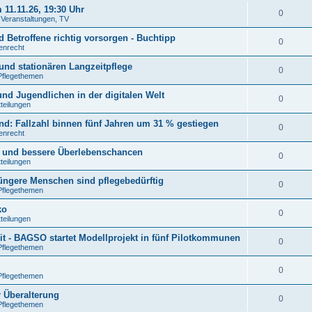
11.11.26, 19:30 Uhr
0
. Veranstaltungen, TV
 Betroffene richtig vorsorgen - Buchtipp
0
tenrecht
und stationären Langzeitpflege
0
Pflegethemen
nd Jugendlichen in der digitalen Welt
0
tteilungen
: Fallzahl binnen fünf Jahren um 31 % gestiegen
0
tenrecht
n und bessere Überlebenschancen
0
tteilungen
jüngere Menschen sind pflegebedürftig
0
Pflegethemen
ko
0
tteilungen
t - BAGSO startet Modellprojekt in fünf Pilotkommunen
0
Pflegethemen
0
Pflegethemen
r Überalterung
0
Pflegethemen