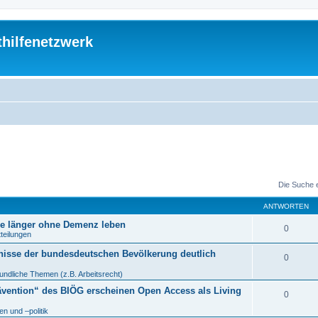
thilfenetzwerk
Die Suche 
ANTWORTEN
re länger ohne Demenz leben
0
tteilungen
nisse der bundesdeutschen Bevölkerung deutlich
0
undliche Themen (z.B. Arbeitsrecht)
ävention“ des BIÖG erscheinen Open Access als Living
0
n und –politik