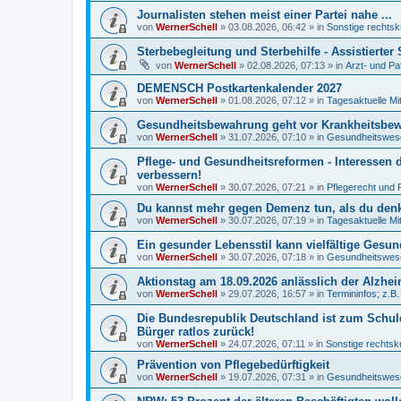
Journalisten stehen meist einer Partei nahe ...
von
WernerSchell
»
03.08.2026, 06:42
» in
Sonstige rechtsk
Sterbebegleitung und Sterbehilfe - Assistierte
von
WernerSchell
»
02.08.2026, 07:13
» in
Arzt- und Pa
DEMENSCH Postkartenkalender 2027
von
WernerSchell
»
01.08.2026, 07:12
» in
Tagesaktuelle Mi
Gesundheitsbewahrung geht vor Krankheitsbewäl
von
WernerSchell
»
31.07.2026, 07:10
» in
Gesundheitswese
Pflege- und Gesundheitsreformen - Interessen 
verbessern!
von
WernerSchell
»
30.07.2026, 07:21
» in
Pflegerecht und 
Du kannst mehr gegen Demenz tun, als du denks
von
WernerSchell
»
30.07.2026, 07:19
» in
Tagesaktuelle Mi
Ein gesunder Lebensstil kann vielfältige Gesu
von
WernerSchell
»
30.07.2026, 07:18
» in
Gesundheitswese
Aktionstag am 18.09.2026 anlässlich der Alzh
von
WernerSchell
»
29.07.2026, 16:57
» in
Termininfos; z.B
Die Bundesrepublik Deutschland ist zum Schul
Bürger ratlos zurück!
von
WernerSchell
»
24.07.2026, 07:11
» in
Sonstige rechtsk
Prävention von Pflegebedürftigkeit
von
WernerSchell
»
19.07.2026, 07:31
» in
Gesundheitswese