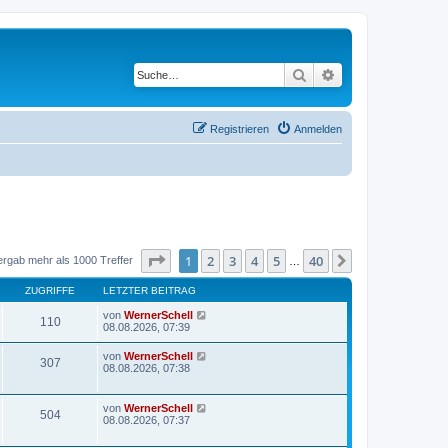
Suche
Erweiterte Suche
Registrieren
Anmelden
Seite
1
von
40
1
2
3
4
5
40
Nächste
ergab mehr als 1000 Treffer
…
ZUGRIFFE
LETZTER BEITRAG
von
WernerSchell
110
08.08.2026, 07:39
von
WernerSchell
307
08.08.2026, 07:38
von
WernerSchell
504
08.08.2026, 07:37