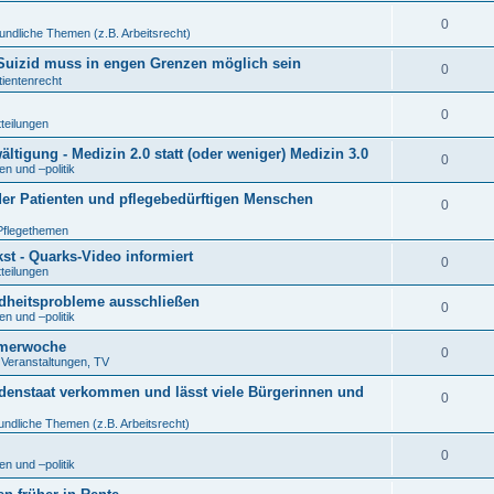
0
undliche Themen (z.B. Arbeitsrecht)
r Suizid muss in engen Grenzen möglich sein
0
tientenrecht
0
tteilungen
tigung - Medizin 2.0 statt (oder weniger) Medizin 3.0
0
n und –politik
der Patienten und pflegebedürftigen Menschen
0
Pflegethemen
t - Quarks-Video informiert
0
tteilungen
ndheitsprobleme ausschließen
0
n und –politik
eimerwoche
0
. Veranstaltungen, TV
denstaat verkommen und lässt viele Bürgerinnen und
0
undliche Themen (z.B. Arbeitsrecht)
0
n und –politik