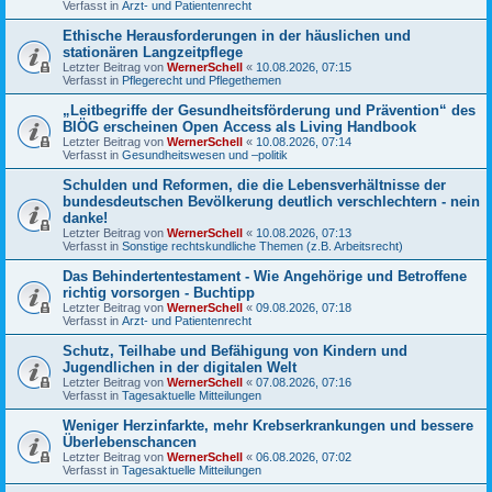
Verfasst in
Arzt- und Patientenrecht
Ethische Herausforderungen in der häuslichen und
stationären Langzeitpflege
Letzter Beitrag von
WernerSchell
«
10.08.2026, 07:15
Verfasst in
Pflegerecht und Pflegethemen
„Leitbegriffe der Gesundheitsförderung und Prävention“ des
BIÖG erscheinen Open Access als Living Handbook
Letzter Beitrag von
WernerSchell
«
10.08.2026, 07:14
Verfasst in
Gesundheitswesen und –politik
Schulden und Reformen, die die Lebensverhältnisse der
bundesdeutschen Bevölkerung deutlich verschlechtern - nein
danke!
Letzter Beitrag von
WernerSchell
«
10.08.2026, 07:13
Verfasst in
Sonstige rechtskundliche Themen (z.B. Arbeitsrecht)
Das Behindertentestament - Wie Angehörige und Betroffene
richtig vorsorgen - Buchtipp
Letzter Beitrag von
WernerSchell
«
09.08.2026, 07:18
Verfasst in
Arzt- und Patientenrecht
Schutz, Teilhabe und Befähigung von Kindern und
Jugendlichen in der digitalen Welt
Letzter Beitrag von
WernerSchell
«
07.08.2026, 07:16
Verfasst in
Tagesaktuelle Mitteilungen
Weniger Herzinfarkte, mehr Krebserkrankungen und bessere
Überlebenschancen
Letzter Beitrag von
WernerSchell
«
06.08.2026, 07:02
Verfasst in
Tagesaktuelle Mitteilungen