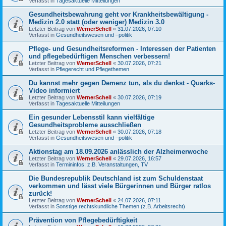
Verfasst in
Tagesaktuelle Mitteilungen
Gesundheitsbewahrung geht vor Krankheitsbewältigung -
Medizin 2.0 statt (oder weniger) Medizin 3.0
Letzter Beitrag von
WernerSchell
«
31.07.2026, 07:10
Verfasst in
Gesundheitswesen und –politik
Pflege- und Gesundheitsreformen - Interessen der Patienten
und pflegebedürftigen Menschen verbessern!
Letzter Beitrag von
WernerSchell
«
30.07.2026, 07:21
Verfasst in
Pflegerecht und Pflegethemen
Du kannst mehr gegen Demenz tun, als du denkst - Quarks-
Video informiert
Letzter Beitrag von
WernerSchell
«
30.07.2026, 07:19
Verfasst in
Tagesaktuelle Mitteilungen
Ein gesunder Lebensstil kann vielfältige
Gesundheitsprobleme ausschließen
Letzter Beitrag von
WernerSchell
«
30.07.2026, 07:18
Verfasst in
Gesundheitswesen und –politik
Aktionstag am 18.09.2026 anlässlich der Alzheimerwoche
Letzter Beitrag von
WernerSchell
«
29.07.2026, 16:57
Verfasst in
Termininfos; z.B. Veranstaltungen, TV
Die Bundesrepublik Deutschland ist zum Schuldenstaat
verkommen und lässt viele Bürgerinnen und Bürger ratlos
zurück!
Letzter Beitrag von
WernerSchell
«
24.07.2026, 07:11
Verfasst in
Sonstige rechtskundliche Themen (z.B. Arbeitsrecht)
Prävention von Pflegebedürftigkeit