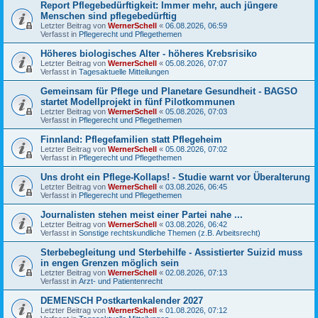
Report Pflegebedürftigkeit: Immer mehr, auch jüngere
Menschen sind pflegebedürftig
Letzter Beitrag von
WernerSchell
«
06.08.2026, 06:59
Verfasst in
Pflegerecht und Pflegethemen
Höheres biologisches Alter - höheres Krebsrisiko
Letzter Beitrag von
WernerSchell
«
05.08.2026, 07:07
Verfasst in
Tagesaktuelle Mitteilungen
Gemeinsam für Pflege und Planetare Gesundheit - BAGSO
startet Modellprojekt in fünf Pilotkommunen
Letzter Beitrag von
WernerSchell
«
05.08.2026, 07:03
Verfasst in
Pflegerecht und Pflegethemen
Finnland: Pflegefamilien statt Pflegeheim
Letzter Beitrag von
WernerSchell
«
05.08.2026, 07:02
Verfasst in
Pflegerecht und Pflegethemen
Uns droht ein Pflege-Kollaps! - Studie warnt vor Überalterung
Letzter Beitrag von
WernerSchell
«
03.08.2026, 06:45
Verfasst in
Pflegerecht und Pflegethemen
Journalisten stehen meist einer Partei nahe ...
Letzter Beitrag von
WernerSchell
«
03.08.2026, 06:42
Verfasst in
Sonstige rechtskundliche Themen (z.B. Arbeitsrecht)
Sterbebegleitung und Sterbehilfe - Assistierter Suizid muss
in engen Grenzen möglich sein
Letzter Beitrag von
WernerSchell
«
02.08.2026, 07:13
Verfasst in
Arzt- und Patientenrecht
DEMENSCH Postkartenkalender 2027
Letzter Beitrag von
WernerSchell
«
01.08.2026, 07:12