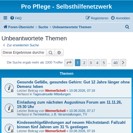
Pro Pflege - Selbsthilfenetzwerk
FAQ
Registrieren
Anmelden
S
Foren-Übersicht
Suche
Unbeantwortete Themen
u
Unbeantwortete Themen
c
Zur erweiterten Suche
h
Suche
Erweiterte Suche
e
Seite
1
von
40
1
2
3
4
5
40
Nä
Die Suche ergab mehr als 1000 Treffer
…
Themen
Gesunde Gefäße, gesundes Gehirn: Gut 12 Jahre länger ohne
Demenz leben
Letzter Beitrag von
WernerSchell
«
10.08.2026, 07:18
Verfasst in
Tagesaktuelle Mitteilungen
Einladung zum nächsten Augustinus Forum am 11.11.26,
19:30 Uhr
Letzter Beitrag von
WernerSchell
«
10.08.2026, 07:17
Verfasst in
Termininfos; z.B. Veranstaltungen, TV
Kindeswohlgefährdungen auf neuem Höchststand: Fallzahl
binnen fünf Jahren um 31 % gestiegen
Letzter Beitrag von
WernerSchell
«
10.08.2026, 07:16