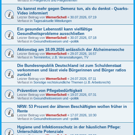
Verfasst in
Pflegerecht und Pflegethemen
Du kannst mehr gegen Demenz tun, als du denkst - Quarks-
Video informiert
Letzter Beitrag von
WernerSchell
«
30.07.2026, 07:19
Verfasst in
Tagesaktuelle Mitteilungen
Ein gesunder Lebensstil kann vielfältige
Gesundheitsprobleme ausschließen
Letzter Beitrag von
WernerSchell
«
30.07.2026, 07:18
Verfasst in
Gesundheitswesen und –politik
Aktionstag am 18.09.2026 anlässlich der Alzheimerwoche
Letzter Beitrag von
WernerSchell
«
29.07.2026, 16:57
Verfasst in
Termininfos; z.B. Veranstaltungen, TV
Die Bundesrepublik Deutschland ist zum Schuldenstaat
verkommen und lässt viele Bürgerinnen und Bürger ratlos
zurück!
Letzter Beitrag von
WernerSchell
«
24.07.2026, 07:11
Verfasst in
Sonstige rechtskundliche Themen (z.B. Arbeitsrecht)
Prävention von Pflegebedürftigkeit
Letzter Beitrag von
WernerSchell
«
19.07.2026, 07:31
Verfasst in
Gesundheitswesen und –politik
NRW: 53 Prozent der älteren Beschäftigten wollen früher in
Rente
Letzter Beitrag von
WernerSchell
«
17.07.2026, 10:30
Verfasst in
Gesundheitswesen und –politik
Hygiene und Infektionsschutz in der häuslichen Pflege:
Unterschätzte Potenziale