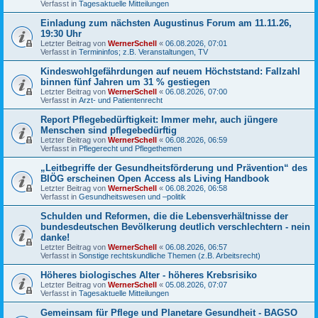
Verfasst in
Tagesaktuelle Mitteilungen
Einladung zum nächsten Augustinus Forum am 11.11.26,
19:30 Uhr
Letzter Beitrag von
WernerSchell
«
06.08.2026, 07:01
Verfasst in
Termininfos; z.B. Veranstaltungen, TV
Kindeswohlgefährdungen auf neuem Höchststand: Fallzahl
binnen fünf Jahren um 31 % gestiegen
Letzter Beitrag von
WernerSchell
«
06.08.2026, 07:00
Verfasst in
Arzt- und Patientenrecht
Report Pflegebedürftigkeit: Immer mehr, auch jüngere
Menschen sind pflegebedürftig
Letzter Beitrag von
WernerSchell
«
06.08.2026, 06:59
Verfasst in
Pflegerecht und Pflegethemen
„Leitbegriffe der Gesundheitsförderung und Prävention“ des
BIÖG erscheinen Open Access als Living Handbook
Letzter Beitrag von
WernerSchell
«
06.08.2026, 06:58
Verfasst in
Gesundheitswesen und –politik
Schulden und Reformen, die die Lebensverhältnisse der
bundesdeutschen Bevölkerung deutlich verschlechtern - nein
danke!
Letzter Beitrag von
WernerSchell
«
06.08.2026, 06:57
Verfasst in
Sonstige rechtskundliche Themen (z.B. Arbeitsrecht)
Höheres biologisches Alter - höheres Krebsrisiko
Letzter Beitrag von
WernerSchell
«
05.08.2026, 07:07
Verfasst in
Tagesaktuelle Mitteilungen
Gemeinsam für Pflege und Planetare Gesundheit - BAGSO