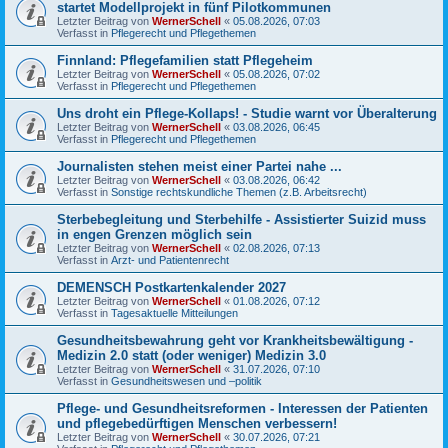
startet Modellprojekt in fünf Pilotkommunen
Letzter Beitrag von
WernerSchell
«
05.08.2026, 07:03
Verfasst in
Pflegerecht und Pflegethemen
Finnland: Pflegefamilien statt Pflegeheim
Letzter Beitrag von
WernerSchell
«
05.08.2026, 07:02
Verfasst in
Pflegerecht und Pflegethemen
Uns droht ein Pflege-Kollaps! - Studie warnt vor Überalterung
Letzter Beitrag von
WernerSchell
«
03.08.2026, 06:45
Verfasst in
Pflegerecht und Pflegethemen
Journalisten stehen meist einer Partei nahe ...
Letzter Beitrag von
WernerSchell
«
03.08.2026, 06:42
Verfasst in
Sonstige rechtskundliche Themen (z.B. Arbeitsrecht)
Sterbebegleitung und Sterbehilfe - Assistierter Suizid muss
in engen Grenzen möglich sein
Letzter Beitrag von
WernerSchell
«
02.08.2026, 07:13
Verfasst in
Arzt- und Patientenrecht
DEMENSCH Postkartenkalender 2027
Letzter Beitrag von
WernerSchell
«
01.08.2026, 07:12
Verfasst in
Tagesaktuelle Mitteilungen
Gesundheitsbewahrung geht vor Krankheitsbewältigung -
Medizin 2.0 statt (oder weniger) Medizin 3.0
Letzter Beitrag von
WernerSchell
«
31.07.2026, 07:10
Verfasst in
Gesundheitswesen und –politik
Pflege- und Gesundheitsreformen - Interessen der Patienten
und pflegebedürftigen Menschen verbessern!
Letzter Beitrag von
WernerSchell
«
30.07.2026, 07:21