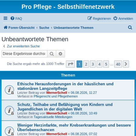
Pro Pflege - Selbsthilfenetzwerk
FAQ
Registrieren
Anmelden
S
Foren-Übersicht
Suche
Unbeantwortete Themen
u
Unbeantwortete Themen
c
Zur erweiterten Suche
h
Suche
Erweiterte Suche
e
Seite
1
von
40
1
2
3
4
5
40
Nä
Die Suche ergab mehr als 1000 Treffer
…
Themen
Ethische Herausforderungen in der häuslichen und
stationären Langzeitpflege
Letzter Beitrag von
WernerSchell
«
06.08.2026, 11:27
Verfasst in
Pflegerecht und Pflegethemen
Schutz, Teilhabe und Befähigung von Kindern und
Jugendlichen in der digitalen Welt
Letzter Beitrag von
WernerSchell
«
06.08.2026, 10:49
Verfasst in
Tagesaktuelle Mitteilungen
Weniger Herzinfarkte, mehr Krebserkrankungen und bessere
Überlebenschancen
Letzter Beitrag von
WernerSchell
«
06.08.2026, 07:02