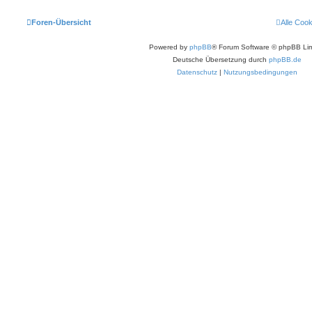
Foren-Übersicht
Alle Coo
Powered by
phpBB
® Forum Software © phpBB Lim
Deutsche Übersetzung durch
phpBB.de
Datenschutz
|
Nutzungsbedingungen