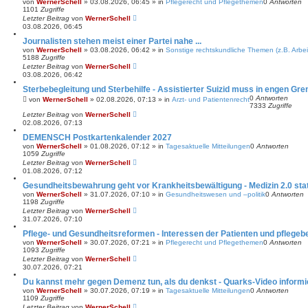
von
WernerSchell
»
03.08.2026, 06:45
» in
Pflegerecht und Pflegethemen
0
Antworten
1101
Zugriffe
Letzter Beitrag
von
WernerSchell
03.08.2026, 06:45
Journalisten stehen meist einer Partei nahe ...
von
WernerSchell
»
03.08.2026, 06:42
» in
Sonstige rechtskundliche Themen (z.B. Arbei
5188
Zugriffe
Letzter Beitrag
von
WernerSchell
03.08.2026, 06:42
Sterbebegleitung und Sterbehilfe - Assistierter Suizid muss in engen Gr
0
Antworten
von
WernerSchell
»
02.08.2026, 07:13
» in
Arzt- und Patientenrecht
7333
Zugriffe
Letzter Beitrag
von
WernerSchell
02.08.2026, 07:13
DEMENSCH Postkartenkalender 2027
von
WernerSchell
»
01.08.2026, 07:12
» in
Tagesaktuelle Mitteilungen
0
Antworten
1059
Zugriffe
Letzter Beitrag
von
WernerSchell
01.08.2026, 07:12
Gesundheitsbewahrung geht vor Krankheitsbewältigung - Medizin 2.0 statt
von
WernerSchell
»
31.07.2026, 07:10
» in
Gesundheitswesen und –politik
0
Antworten
1198
Zugriffe
Letzter Beitrag
von
WernerSchell
31.07.2026, 07:10
Pflege- und Gesundheitsreformen - Interessen der Patienten und pflege
von
WernerSchell
»
30.07.2026, 07:21
» in
Pflegerecht und Pflegethemen
0
Antworten
1093
Zugriffe
Letzter Beitrag
von
WernerSchell
30.07.2026, 07:21
Du kannst mehr gegen Demenz tun, als du denkst - Quarks-Video informi
von
WernerSchell
»
30.07.2026, 07:19
» in
Tagesaktuelle Mitteilungen
0
Antworten
1109
Zugriffe
Letzter Beitrag
von
WernerSchell