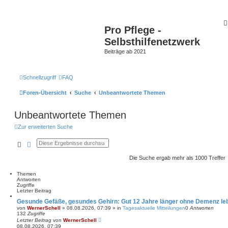
Pro Pflege -
Selbsthilfenetzwerk
Beiträge ab 2021
Schnellzugriff
FAQ
Foren-Übersicht
Suche
Unbeantwortete Themen
Unbeantwortete Themen
Zur erweiterten Suche
Suche
Erweiterte Suche
Die Suche ergab mehr als 1000 Treffer
Themen
Antworten
Zugriffe
Letzter Beitrag
Gesunde Gefäße, gesundes Gehirn: Gut 12 Jahre länger ohne Demenz le
von
WernerSchell
»
08.08.2026, 07:39
» in
Tagesaktuelle Mitteilungen
0
Antworten
132
Zugriffe
Letzter Beitrag
von
WernerSchell
08.08.2026, 07:39