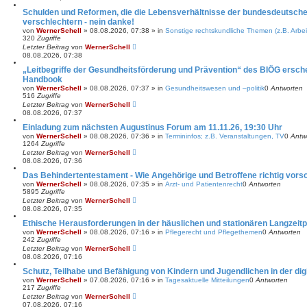
Schulden und Reformen, die die Lebensverhältnisse der bundesdeutsche
verschlechtern - nein danke!
von
WernerSchell
»
08.08.2026, 07:38
» in
Sonstige rechtskundliche Themen (z.B. Arbei
320
Zugriffe
Letzter Beitrag
von
WernerSchell
08.08.2026, 07:38
„Leitbegriffe der Gesundheitsförderung und Prävention“ des BIÖG ersch
Handbook
von
WernerSchell
»
08.08.2026, 07:37
» in
Gesundheitswesen und –politik
0
Antworten
516
Zugriffe
Letzter Beitrag
von
WernerSchell
08.08.2026, 07:37
Einladung zum nächsten Augustinus Forum am 11.11.26, 19:30 Uhr
von
WernerSchell
»
08.08.2026, 07:36
» in
Termininfos; z.B. Veranstaltungen, TV
0
Antw
1264
Zugriffe
Letzter Beitrag
von
WernerSchell
08.08.2026, 07:36
Das Behindertentestament - Wie Angehörige und Betroffene richtig vors
von
WernerSchell
»
08.08.2026, 07:35
» in
Arzt- und Patientenrecht
0
Antworten
5895
Zugriffe
Letzter Beitrag
von
WernerSchell
08.08.2026, 07:35
Ethische Herausforderungen in der häuslichen und stationären Langzeitp
von
WernerSchell
»
08.08.2026, 07:16
» in
Pflegerecht und Pflegethemen
0
Antworten
242
Zugriffe
Letzter Beitrag
von
WernerSchell
08.08.2026, 07:16
Schutz, Teilhabe und Befähigung von Kindern und Jugendlichen in der dig
von
WernerSchell
»
07.08.2026, 07:16
» in
Tagesaktuelle Mitteilungen
0
Antworten
217
Zugriffe
Letzter Beitrag
von
WernerSchell
07.08.2026, 07:16