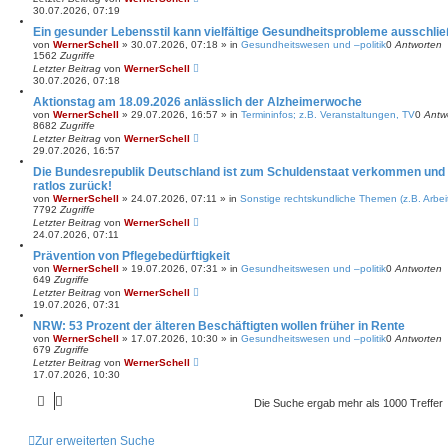
30.07.2026, 07:19
Ein gesunder Lebensstil kann vielfältige Gesundheitsprobleme ausschli
von
WernerSchell
»
30.07.2026, 07:18
» in
Gesundheitswesen und –politik
0
Antworten
1562
Zugriffe
Letzter Beitrag
von
WernerSchell
30.07.2026, 07:18
Aktionstag am 18.09.2026 anlässlich der Alzheimerwoche
von
WernerSchell
»
29.07.2026, 16:57
» in
Termininfos; z.B. Veranstaltungen, TV
0
Antw
8682
Zugriffe
Letzter Beitrag
von
WernerSchell
29.07.2026, 16:57
Die Bundesrepublik Deutschland ist zum Schuldenstaat verkommen und l
ratlos zurück!
von
WernerSchell
»
24.07.2026, 07:11
» in
Sonstige rechtskundliche Themen (z.B. Arbeit
7792
Zugriffe
Letzter Beitrag
von
WernerSchell
24.07.2026, 07:11
Prävention von Pflegebedürftigkeit
von
WernerSchell
»
19.07.2026, 07:31
» in
Gesundheitswesen und –politik
0
Antworten
649
Zugriffe
Letzter Beitrag
von
WernerSchell
19.07.2026, 07:31
NRW: 53 Prozent der älteren Beschäftigten wollen früher in Rente
von
WernerSchell
»
17.07.2026, 10:30
» in
Gesundheitswesen und –politik
0
Antworten
679
Zugriffe
Letzter Beitrag
von
WernerSchell
17.07.2026, 10:30
Die Suche ergab mehr als 1000 Treffer
Zur erweiterten Suche