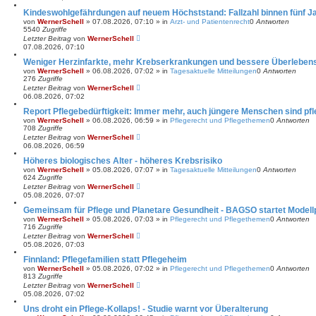
Kindeswohlgefährdungen auf neuem Höchststand: Fallzahl binnen fünf J
von
WernerSchell
»
07.08.2026, 07:10
» in
Arzt- und Patientenrecht
0
Antworten
5540
Zugriffe
Letzter Beitrag
von
WernerSchell
07.08.2026, 07:10
Weniger Herzinfarkte, mehr Krebserkrankungen und bessere Überlebe
von
WernerSchell
»
06.08.2026, 07:02
» in
Tagesaktuelle Mitteilungen
0
Antworten
276
Zugriffe
Letzter Beitrag
von
WernerSchell
06.08.2026, 07:02
Report Pflegebedürftigkeit: Immer mehr, auch jüngere Menschen sind pfl
von
WernerSchell
»
06.08.2026, 06:59
» in
Pflegerecht und Pflegethemen
0
Antworten
708
Zugriffe
Letzter Beitrag
von
WernerSchell
06.08.2026, 06:59
Höheres biologisches Alter - höheres Krebsrisiko
von
WernerSchell
»
05.08.2026, 07:07
» in
Tagesaktuelle Mitteilungen
0
Antworten
624
Zugriffe
Letzter Beitrag
von
WernerSchell
05.08.2026, 07:07
Gemeinsam für Pflege und Planetare Gesundheit - BAGSO startet Modellp
von
WernerSchell
»
05.08.2026, 07:03
» in
Pflegerecht und Pflegethemen
0
Antworten
716
Zugriffe
Letzter Beitrag
von
WernerSchell
05.08.2026, 07:03
Finnland: Pflegefamilien statt Pflegeheim
von
WernerSchell
»
05.08.2026, 07:02
» in
Pflegerecht und Pflegethemen
0
Antworten
813
Zugriffe
Letzter Beitrag
von
WernerSchell
05.08.2026, 07:02
Uns droht ein Pflege-Kollaps! - Studie warnt vor Überalterung