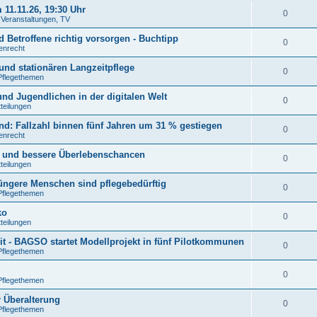
11.11.26, 19:30 Uhr
0
. Veranstaltungen, TV
 Betroffene richtig vorsorgen - Buchtipp
0
tenrecht
und stationären Langzeitpflege
0
Pflegethemen
nd Jugendlichen in der digitalen Welt
0
tteilungen
: Fallzahl binnen fünf Jahren um 31 % gestiegen
0
tenrecht
n und bessere Überlebenschancen
0
tteilungen
jüngere Menschen sind pflegebedürftig
0
Pflegethemen
ko
0
tteilungen
t - BAGSO startet Modellprojekt in fünf Pilotkommunen
0
Pflegethemen
0
Pflegethemen
r Überalterung
0
Pflegethemen