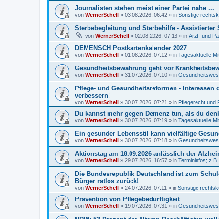
Journalisten stehen meist einer Partei nahe ...
von
WernerSchell
»
03.08.2026, 06:42
» in
Sonstige rechtsk
Sterbebegleitung und Sterbehilfe - Assistierte
von
WernerSchell
»
02.08.2026, 07:13
» in
Arzt- und Pa
DEMENSCH Postkartenkalender 2027
von
WernerSchell
»
01.08.2026, 07:12
» in
Tagesaktuelle Mi
Gesundheitsbewahrung geht vor Krankheitsbewäl
von
WernerSchell
»
31.07.2026, 07:10
» in
Gesundheitswese
Pflege- und Gesundheitsreformen - Interessen 
verbessern!
von
WernerSchell
»
30.07.2026, 07:21
» in
Pflegerecht und 
Du kannst mehr gegen Demenz tun, als du denks
von
WernerSchell
»
30.07.2026, 07:19
» in
Tagesaktuelle Mi
Ein gesunder Lebensstil kann vielfältige Gesu
von
WernerSchell
»
30.07.2026, 07:18
» in
Gesundheitswese
Aktionstag am 18.09.2026 anlässlich der Alzh
von
WernerSchell
»
29.07.2026, 16:57
» in
Termininfos; z.B
Die Bundesrepublik Deutschland ist zum Schul
Bürger ratlos zurück!
von
WernerSchell
»
24.07.2026, 07:11
» in
Sonstige rechtsk
Prävention von Pflegebedürftigkeit
von
WernerSchell
»
19.07.2026, 07:31
» in
Gesundheitswese