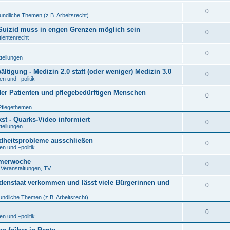
0
undliche Themen (z.B. Arbeitsrecht)
r Suizid muss in engen Grenzen möglich sein
0
tientenrecht
0
tteilungen
tigung - Medizin 2.0 statt (oder weniger) Medizin 3.0
0
n und –politik
der Patienten und pflegebedürftigen Menschen
0
Pflegethemen
t - Quarks-Video informiert
0
tteilungen
ndheitsprobleme ausschließen
0
n und –politik
eimerwoche
0
. Veranstaltungen, TV
denstaat verkommen und lässt viele Bürgerinnen und
0
undliche Themen (z.B. Arbeitsrecht)
0
n und –politik