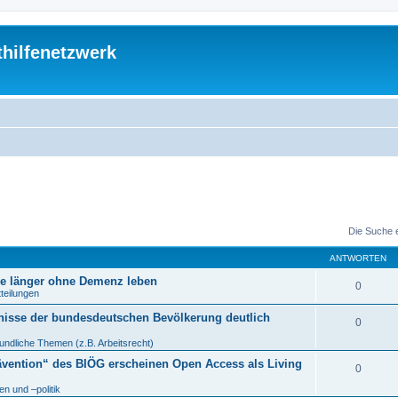
thilfenetzwerk
Die Suche 
ANTWORTEN
re länger ohne Demenz leben
0
tteilungen
nisse der bundesdeutschen Bevölkerung deutlich
0
undliche Themen (z.B. Arbeitsrecht)
ävention“ des BIÖG erscheinen Open Access als Living
0
n und –politik