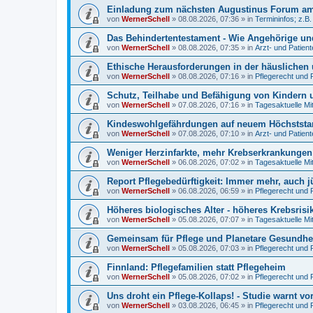
Einladung zum nächsten Augustinus Forum am 
von
WernerSchell
»
08.08.2026, 07:36
» in
Termininfos; z.B
Das Behindertentestament - Wie Angehörige und
von
WernerSchell
»
08.08.2026, 07:35
» in
Arzt- und Patien
Ethische Herausforderungen in der häuslichen 
von
WernerSchell
»
08.08.2026, 07:16
» in
Pflegerecht und 
Schutz, Teilhabe und Befähigung von Kindern u
von
WernerSchell
»
07.08.2026, 07:16
» in
Tagesaktuelle Mi
Kindeswohlgefährdungen auf neuem Höchststand
von
WernerSchell
»
07.08.2026, 07:10
» in
Arzt- und Patien
Weniger Herzinfarkte, mehr Krebserkrankunge
von
WernerSchell
»
06.08.2026, 07:02
» in
Tagesaktuelle Mi
Report Pflegebedürftigkeit: Immer mehr, auch 
von
WernerSchell
»
06.08.2026, 06:59
» in
Pflegerecht und 
Höheres biologisches Alter - höheres Krebsrisi
von
WernerSchell
»
05.08.2026, 07:07
» in
Tagesaktuelle Mi
Gemeinsam für Pflege und Planetare Gesundhei
von
WernerSchell
»
05.08.2026, 07:03
» in
Pflegerecht und 
Finnland: Pflegefamilien statt Pflegeheim
von
WernerSchell
»
05.08.2026, 07:02
» in
Pflegerecht und 
Uns droht ein Pflege-Kollaps! - Studie warnt vo
von
WernerSchell
»
03.08.2026, 06:45
» in
Pflegerecht und 