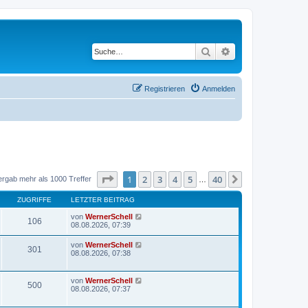
Suche
Erweiterte Suche
Registrieren
Anmelden
Seite
1
von
40
1
2
3
4
5
40
Nächste
ergab mehr als 1000 Treffer
…
ZUGRIFFE
LETZTER BEITRAG
von
WernerSchell
106
08.08.2026, 07:39
von
WernerSchell
301
08.08.2026, 07:38
von
WernerSchell
500
08.08.2026, 07:37