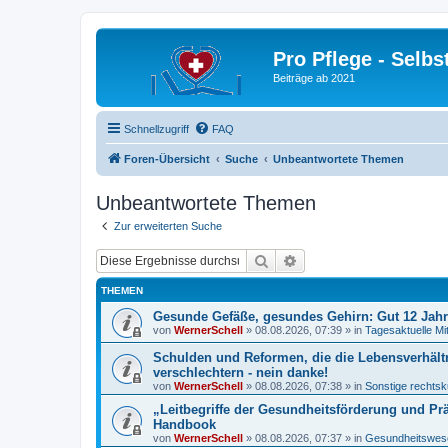
Pro Pflege - Selbs
Beiträge ab 2021
Schnellzugriff
FAQ
Foren-Übersicht
Suche
Unbeantwortete Themen
Unbeantwortete Themen
Zur erweiterten Suche
Suche
Erweiterte Suche
THEMEN
Gesunde Gefäße, gesundes Gehirn: Gut 12 Jah
von
WernerSchell
»
08.08.2026, 07:39
» in
Tagesaktuelle Mi
Schulden und Reformen, die die Lebensverhält
verschlechtern - nein danke!
von
WernerSchell
»
08.08.2026, 07:38
» in
Sonstige rechtsk
„Leitbegriffe der Gesundheitsförderung und Pr
Handbook
von
WernerSchell
»
08.08.2026, 07:37
» in
Gesundheitswese