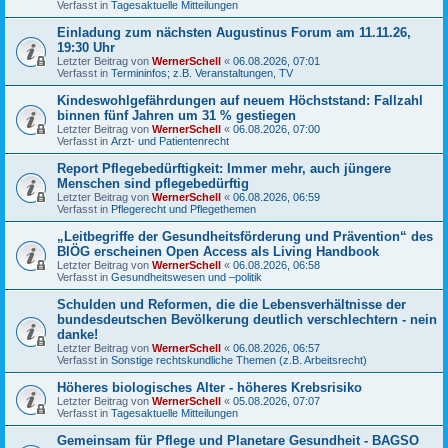
Verfasst in
Tagesaktuelle Mitteilungen
Einladung zum nächsten Augustinus Forum am 11.11.26,
19:30 Uhr
Letzter Beitrag von
WernerSchell
«
06.08.2026, 07:01
Verfasst in
Termininfos; z.B. Veranstaltungen, TV
Kindeswohlgefährdungen auf neuem Höchststand: Fallzahl
binnen fünf Jahren um 31 % gestiegen
Letzter Beitrag von
WernerSchell
«
06.08.2026, 07:00
Verfasst in
Arzt- und Patientenrecht
Report Pflegebedürftigkeit: Immer mehr, auch jüngere
Menschen sind pflegebedürftig
Letzter Beitrag von
WernerSchell
«
06.08.2026, 06:59
Verfasst in
Pflegerecht und Pflegethemen
„Leitbegriffe der Gesundheitsförderung und Prävention“ des
BIÖG erscheinen Open Access als Living Handbook
Letzter Beitrag von
WernerSchell
«
06.08.2026, 06:58
Verfasst in
Gesundheitswesen und –politik
Schulden und Reformen, die die Lebensverhältnisse der
bundesdeutschen Bevölkerung deutlich verschlechtern - nein
danke!
Letzter Beitrag von
WernerSchell
«
06.08.2026, 06:57
Verfasst in
Sonstige rechtskundliche Themen (z.B. Arbeitsrecht)
Höheres biologisches Alter - höheres Krebsrisiko
Letzter Beitrag von
WernerSchell
«
05.08.2026, 07:07
Verfasst in
Tagesaktuelle Mitteilungen
Gemeinsam für Pflege und Planetare Gesundheit - BAGSO