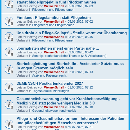
startet Modellprojekt in fünf Pilotkommunen
Letzter Beitrag von
WernerSchell
«
05.08.2026, 07:03
Verfasst in
Pflegerecht und Pflegethemen
Finnland: Pflegefamilien statt Pflegeheim
Letzter Beitrag von
WernerSchell
«
05.08.2026, 07:02
Verfasst in
Pflegerecht und Pflegethemen
Uns droht ein Pflege-Kollaps! - Studie warnt vor Überalterung
Letzter Beitrag von
WernerSchell
«
03.08.2026, 06:45
Verfasst in
Pflegerecht und Pflegethemen
Journalisten stehen meist einer Partei nahe ...
Letzter Beitrag von
WernerSchell
«
03.08.2026, 06:42
Verfasst in
Sonstige rechtskundliche Themen (z.B. Arbeitsrecht)
Sterbebegleitung und Sterbehilfe - Assistierter Suizid muss
in engen Grenzen möglich sein
Letzter Beitrag von
WernerSchell
«
02.08.2026, 07:13
Verfasst in
Arzt- und Patientenrecht
DEMENSCH Postkartenkalender 2027
Letzter Beitrag von
WernerSchell
«
01.08.2026, 07:12
Verfasst in
Tagesaktuelle Mitteilungen
Gesundheitsbewahrung geht vor Krankheitsbewältigung -
Medizin 2.0 statt (oder weniger) Medizin 3.0
Letzter Beitrag von
WernerSchell
«
31.07.2026, 07:10
Verfasst in
Gesundheitswesen und –politik
Pflege- und Gesundheitsreformen - Interessen der Patienten
und pflegebedürftigen Menschen verbessern!
Letzter Beitrag von
WernerSchell
«
30.07.2026, 07:21