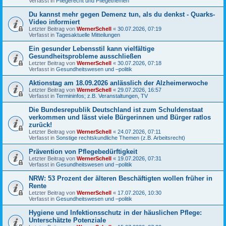
Verfasst in
Pflegerecht und Pflegethemen
Du kannst mehr gegen Demenz tun, als du denkst - Quarks-
Video informiert
Letzter Beitrag von
WernerSchell
«
30.07.2026, 07:19
Verfasst in
Tagesaktuelle Mitteilungen
Ein gesunder Lebensstil kann vielfältige
Gesundheitsprobleme ausschließen
Letzter Beitrag von
WernerSchell
«
30.07.2026, 07:18
Verfasst in
Gesundheitswesen und –politik
Aktionstag am 18.09.2026 anlässlich der Alzheimerwoche
Letzter Beitrag von
WernerSchell
«
29.07.2026, 16:57
Verfasst in
Termininfos; z.B. Veranstaltungen, TV
Die Bundesrepublik Deutschland ist zum Schuldenstaat
verkommen und lässt viele Bürgerinnen und Bürger ratlos
zurück!
Letzter Beitrag von
WernerSchell
«
24.07.2026, 07:11
Verfasst in
Sonstige rechtskundliche Themen (z.B. Arbeitsrecht)
Prävention von Pflegebedürftigkeit
Letzter Beitrag von
WernerSchell
«
19.07.2026, 07:31
Verfasst in
Gesundheitswesen und –politik
NRW: 53 Prozent der älteren Beschäftigten wollen früher in
Rente
Letzter Beitrag von
WernerSchell
«
17.07.2026, 10:30
Verfasst in
Gesundheitswesen und –politik
Hygiene und Infektionsschutz in der häuslichen Pflege:
Unterschätzte Potenziale