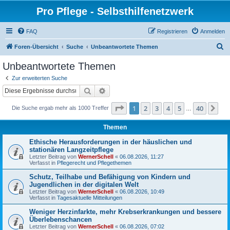
Pro Pflege - Selbsthilfenetzwerk
FAQ
Registrieren
Anmelden
S
Foren-Übersicht
Suche
Unbeantwortete Themen
u
Unbeantwortete Themen
c
Zur erweiterten Suche
h
Suche
Erweiterte Suche
e
Seite
1
von
40
1
2
3
4
5
40
Nä
Die Suche ergab mehr als 1000 Treffer
…
Themen
Ethische Herausforderungen in der häuslichen und
stationären Langzeitpflege
Letzter Beitrag von
WernerSchell
«
06.08.2026, 11:27
Verfasst in
Pflegerecht und Pflegethemen
Schutz, Teilhabe und Befähigung von Kindern und
Jugendlichen in der digitalen Welt
Letzter Beitrag von
WernerSchell
«
06.08.2026, 10:49
Verfasst in
Tagesaktuelle Mitteilungen
Weniger Herzinfarkte, mehr Krebserkrankungen und bessere
Überlebenschancen
Letzter Beitrag von
WernerSchell
«
06.08.2026, 07:02