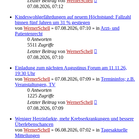
Letzter Beitrag
von
WernerSchell
07.08.2026, 07:12
Kindeswohlgefährdungen auf neuem Höchststand: Fallzahl
binnen fünf Jahren um 31 % gestiegen
von
WernerSchell
»
07.08.2026, 07:10
» in
Arzt- und
Patientenrecht
0
Antworten
5511
Zugriffe
Letzter Beitrag
von
WernerSchell
07.08.2026, 07:10
Einladung zum nächsten Augustinus Forum am 11.11.26,
19:30 Uhr
von
WernerSchell
»
07.08.2026, 07:09
» in
Termininfos; z.B.
Veranstaltungen, TV
0
Antworten
1225
Zugriffe
Letzter Beitrag
von
WernerSchell
07.08.2026, 07:09
Weniger Herzinfarkte, mehr Krebserkrankungen und bessere
Überlebenschancen
von
WernerSchell
»
06.08.2026, 07:02
» in
Tagesaktuelle
Mitteilungen