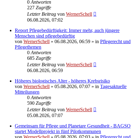
0
Antworten
227
Zugriffe
Letzter Beitrag
von
WernerSchell
06.08.2026, 07:02
Report Pflegebedürftigkeit: Immer mehr, auch jüngere
Menschen sind pflegebedürftig
von
WernerSchell
»
06.08.2026, 06:59
» in
Pflegerecht und
Pflegethemen
0
Antworten
685
Zugriffe
Letzter Beitrag
von
WernerSchell
06.08.2026, 06:59
Höheres biologisches Alter - höheres Krebsrisiko
von
WernerSchell
»
05.08.2026, 07:07
» in
Tagesaktuelle
Mitteilungen
0
Antworten
590
Zugriffe
Letzter Beitrag
von
WernerSchell
05.08.2026, 07:07
Gemeinsam für Pflege und Planetare Gesundheit - BAGSO
startet Modellprojekt in fünf Pilotkommunen
von
WernerSchell
»
05.08.2026, 07:03
» in
Pflegerecht und