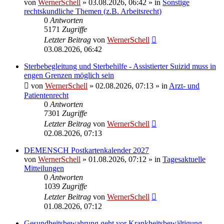
von
WernerSchell
»
03.08.2026, 06:42
» in
Sonstige
rechtskundliche Themen (z.B. Arbeitsrecht)
0
Antworten
5171
Zugriffe
Letzter Beitrag
von
WernerSchell
03.08.2026, 06:42
Sterbebegleitung und Sterbehilfe - Assistierter Suizid muss in
engen Grenzen möglich sein
von
WernerSchell
»
02.08.2026, 07:13
» in
Arzt- und
Patientenrecht
0
Antworten
7301
Zugriffe
Letzter Beitrag
von
WernerSchell
02.08.2026, 07:13
DEMENSCH Postkartenkalender 2027
von
WernerSchell
»
01.08.2026, 07:12
» in
Tagesaktuelle
Mitteilungen
0
Antworten
1039
Zugriffe
Letzter Beitrag
von
WernerSchell
01.08.2026, 07:12
Gesundheitsbewahrung geht vor Krankheitsbewältigung -