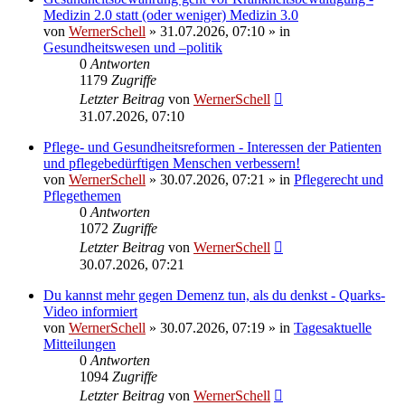
Medizin 2.0 statt (oder weniger) Medizin 3.0
von
WernerSchell
»
31.07.2026, 07:10
» in
Gesundheitswesen und –politik
0
Antworten
1179
Zugriffe
Letzter Beitrag
von
WernerSchell
31.07.2026, 07:10
Pflege- und Gesundheitsreformen - Interessen der Patienten
und pflegebedürftigen Menschen verbessern!
von
WernerSchell
»
30.07.2026, 07:21
» in
Pflegerecht und
Pflegethemen
0
Antworten
1072
Zugriffe
Letzter Beitrag
von
WernerSchell
30.07.2026, 07:21
Du kannst mehr gegen Demenz tun, als du denkst - Quarks-
Video informiert
von
WernerSchell
»
30.07.2026, 07:19
» in
Tagesaktuelle
Mitteilungen
0
Antworten
1094
Zugriffe
Letzter Beitrag
von
WernerSchell