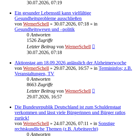
30.07.2026, 07:19
Ein gesunder Lebensstil kann vielfältige
Gesundheitsprobleme ausschließen
von
WernerSchell
»
30.07.2026, 07:18
» in
Gesundheitswesen und –politik
0
Antworten
1526
Zugriffe
Letzter Beitrag
von
WernerSchell
30.07.2026, 07:18
Aktionstag am 18.09.2026 anlässlich der Alzheimerwoche
von
WernerSchell
»
29.07.2026, 16:57
» in
Termininfos; z.B.
Veranstaltungen, TV
0
Antworten
8663
Zugriffe
Letzter Beitrag
von
WernerSchell
29.07.2026, 16:57
Die Bundesrepublik Deutschland ist zum Schuldenstaat
verkommen und lässt viele Bürgerinnen und Bürger ratlos
zurück!
von
WernerSchell
»
24.07.2026, 07:11
» in
Sonstige
rechtskundliche Themen (z.B. Arbeitsrecht)
0
Antworten