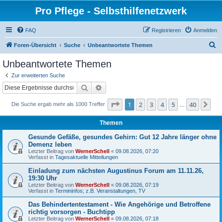
Pro Pflege - Selbsthilfenetzwerk
FAQ
Registrieren
Anmelden
S
Foren-Übersicht
Suche
Unbeantwortete Themen
u
Unbeantwortete Themen
c
Zur erweiterten Suche
h
Suche
Erweiterte Suche
e
Seite
1
von
40
1
2
3
4
5
40
Nä
Die Suche ergab mehr als 1000 Treffer
…
Themen
Gesunde Gefäße, gesundes Gehirn: Gut 12 Jahre länger ohne
Demenz leben
Letzter Beitrag von
WernerSchell
«
09.08.2026, 07:20
Verfasst in
Tagesaktuelle Mitteilungen
Einladung zum nächsten Augustinus Forum am 11.11.26,
19:30 Uhr
Letzter Beitrag von
WernerSchell
«
09.08.2026, 07:19
Verfasst in
Termininfos; z.B. Veranstaltungen, TV
Das Behindertentestament - Wie Angehörige und Betroffene
richtig vorsorgen - Buchtipp
Letzter Beitrag von
WernerSchell
«
09.08.2026, 07:18