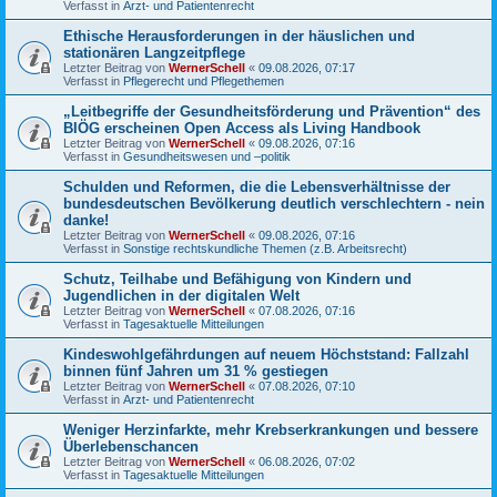
Verfasst in
Arzt- und Patientenrecht
Ethische Herausforderungen in der häuslichen und
stationären Langzeitpflege
Letzter Beitrag von
WernerSchell
«
09.08.2026, 07:17
Verfasst in
Pflegerecht und Pflegethemen
„Leitbegriffe der Gesundheitsförderung und Prävention“ des
BIÖG erscheinen Open Access als Living Handbook
Letzter Beitrag von
WernerSchell
«
09.08.2026, 07:16
Verfasst in
Gesundheitswesen und –politik
Schulden und Reformen, die die Lebensverhältnisse der
bundesdeutschen Bevölkerung deutlich verschlechtern - nein
danke!
Letzter Beitrag von
WernerSchell
«
09.08.2026, 07:16
Verfasst in
Sonstige rechtskundliche Themen (z.B. Arbeitsrecht)
Schutz, Teilhabe und Befähigung von Kindern und
Jugendlichen in der digitalen Welt
Letzter Beitrag von
WernerSchell
«
07.08.2026, 07:16
Verfasst in
Tagesaktuelle Mitteilungen
Kindeswohlgefährdungen auf neuem Höchststand: Fallzahl
binnen fünf Jahren um 31 % gestiegen
Letzter Beitrag von
WernerSchell
«
07.08.2026, 07:10
Verfasst in
Arzt- und Patientenrecht
Weniger Herzinfarkte, mehr Krebserkrankungen und bessere
Überlebenschancen
Letzter Beitrag von
WernerSchell
«
06.08.2026, 07:02
Verfasst in
Tagesaktuelle Mitteilungen