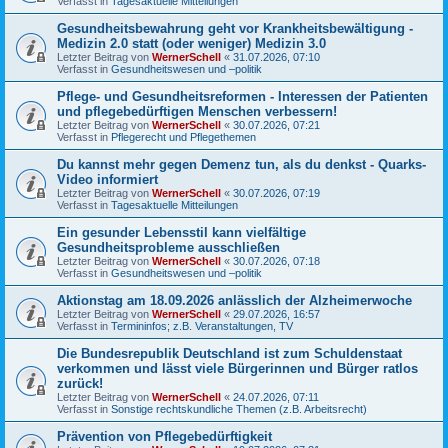
Verfasst in
Tagesaktuelle Mitteilungen
Gesundheitsbewahrung geht vor Krankheitsbewältigung -
Medizin 2.0 statt (oder weniger) Medizin 3.0
Letzter Beitrag von
WernerSchell
«
31.07.2026, 07:10
Verfasst in
Gesundheitswesen und –politik
Pflege- und Gesundheitsreformen - Interessen der Patienten
und pflegebedürftigen Menschen verbessern!
Letzter Beitrag von
WernerSchell
«
30.07.2026, 07:21
Verfasst in
Pflegerecht und Pflegethemen
Du kannst mehr gegen Demenz tun, als du denkst - Quarks-
Video informiert
Letzter Beitrag von
WernerSchell
«
30.07.2026, 07:19
Verfasst in
Tagesaktuelle Mitteilungen
Ein gesunder Lebensstil kann vielfältige
Gesundheitsprobleme ausschließen
Letzter Beitrag von
WernerSchell
«
30.07.2026, 07:18
Verfasst in
Gesundheitswesen und –politik
Aktionstag am 18.09.2026 anlässlich der Alzheimerwoche
Letzter Beitrag von
WernerSchell
«
29.07.2026, 16:57
Verfasst in
Termininfos; z.B. Veranstaltungen, TV
Die Bundesrepublik Deutschland ist zum Schuldenstaat
verkommen und lässt viele Bürgerinnen und Bürger ratlos
zurück!
Letzter Beitrag von
WernerSchell
«
24.07.2026, 07:11
Verfasst in
Sonstige rechtskundliche Themen (z.B. Arbeitsrecht)
Prävention von Pflegebedürftigkeit