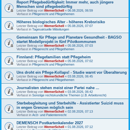
Report Pflegebedürftigkeit: Immer mehr, auch jüngere
Menschen sind pflegebedürftig
Letzter Beitrag von
WernerSchell
«
06.08.2026, 06:59
Verfasst in
Pflegerecht und Pflegethemen
Höheres biologisches Alter - höheres Krebsrisiko
Letzter Beitrag von
WernerSchell
«
05.08.2026, 07:07
Verfasst in
Tagesaktuelle Mitteilungen
Gemeinsam für Pflege und Planetare Gesundheit - BAGSO
startet Modellprojekt in fünf Pilotkommunen
Letzter Beitrag von
WernerSchell
«
05.08.2026, 07:03
Verfasst in
Pflegerecht und Pflegethemen
Finnland: Pflegefamilien statt Pflegeheim
Letzter Beitrag von
WernerSchell
«
05.08.2026, 07:02
Verfasst in
Pflegerecht und Pflegethemen
Uns droht ein Pflege-Kollaps! - Studie warnt vor Überalterung
Letzter Beitrag von
WernerSchell
«
03.08.2026, 06:45
Verfasst in
Pflegerecht und Pflegethemen
Journalisten stehen meist einer Partei nahe ...
Letzter Beitrag von
WernerSchell
«
03.08.2026, 06:42
Verfasst in
Sonstige rechtskundliche Themen (z.B. Arbeitsrecht)
Sterbebegleitung und Sterbehilfe - Assistierter Suizid muss
in engen Grenzen möglich sein
Letzter Beitrag von
WernerSchell
«
02.08.2026, 07:13
Verfasst in
Arzt- und Patientenrecht
DEMENSCH Postkartenkalender 2027
Letzter Beitrag von
WernerSchell
«
01.08.2026, 07:12