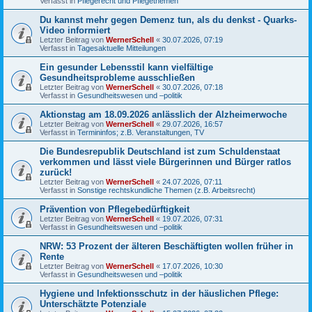
Verfasst in
Pflegerecht und Pflegethemen
Du kannst mehr gegen Demenz tun, als du denkst - Quarks-
Video informiert
Letzter Beitrag von
WernerSchell
«
30.07.2026, 07:19
Verfasst in
Tagesaktuelle Mitteilungen
Ein gesunder Lebensstil kann vielfältige
Gesundheitsprobleme ausschließen
Letzter Beitrag von
WernerSchell
«
30.07.2026, 07:18
Verfasst in
Gesundheitswesen und –politik
Aktionstag am 18.09.2026 anlässlich der Alzheimerwoche
Letzter Beitrag von
WernerSchell
«
29.07.2026, 16:57
Verfasst in
Termininfos; z.B. Veranstaltungen, TV
Die Bundesrepublik Deutschland ist zum Schuldenstaat
verkommen und lässt viele Bürgerinnen und Bürger ratlos
zurück!
Letzter Beitrag von
WernerSchell
«
24.07.2026, 07:11
Verfasst in
Sonstige rechtskundliche Themen (z.B. Arbeitsrecht)
Prävention von Pflegebedürftigkeit
Letzter Beitrag von
WernerSchell
«
19.07.2026, 07:31
Verfasst in
Gesundheitswesen und –politik
NRW: 53 Prozent der älteren Beschäftigten wollen früher in
Rente
Letzter Beitrag von
WernerSchell
«
17.07.2026, 10:30
Verfasst in
Gesundheitswesen und –politik
Hygiene und Infektionsschutz in der häuslichen Pflege:
Unterschätzte Potenziale