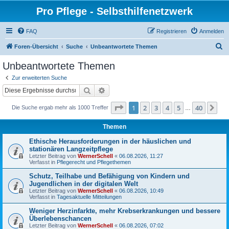
Pro Pflege - Selbsthilfenetzwerk
FAQ
Registrieren
Anmelden
S
Foren-Übersicht
Suche
Unbeantwortete Themen
u
Unbeantwortete Themen
c
Zur erweiterten Suche
h
Suche
Erweiterte Suche
e
Seite
1
von
40
1
2
3
4
5
40
Nä
Die Suche ergab mehr als 1000 Treffer
…
Themen
Ethische Herausforderungen in der häuslichen und
stationären Langzeitpflege
Letzter Beitrag von
WernerSchell
«
06.08.2026, 11:27
Verfasst in
Pflegerecht und Pflegethemen
Schutz, Teilhabe und Befähigung von Kindern und
Jugendlichen in der digitalen Welt
Letzter Beitrag von
WernerSchell
«
06.08.2026, 10:49
Verfasst in
Tagesaktuelle Mitteilungen
Weniger Herzinfarkte, mehr Krebserkrankungen und bessere
Überlebenschancen
Letzter Beitrag von
WernerSchell
«
06.08.2026, 07:02