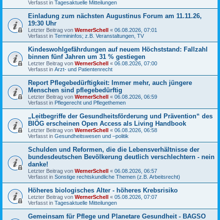
Verfasst in
Tagesaktuelle Mitteilungen
Einladung zum nächsten Augustinus Forum am 11.11.26,
19:30 Uhr
Letzter Beitrag von
WernerSchell
«
06.08.2026, 07:01
Verfasst in
Termininfos; z.B. Veranstaltungen, TV
Kindeswohlgefährdungen auf neuem Höchststand: Fallzahl
binnen fünf Jahren um 31 % gestiegen
Letzter Beitrag von
WernerSchell
«
06.08.2026, 07:00
Verfasst in
Arzt- und Patientenrecht
Report Pflegebedürftigkeit: Immer mehr, auch jüngere
Menschen sind pflegebedürftig
Letzter Beitrag von
WernerSchell
«
06.08.2026, 06:59
Verfasst in
Pflegerecht und Pflegethemen
„Leitbegriffe der Gesundheitsförderung und Prävention“ des
BIÖG erscheinen Open Access als Living Handbook
Letzter Beitrag von
WernerSchell
«
06.08.2026, 06:58
Verfasst in
Gesundheitswesen und –politik
Schulden und Reformen, die die Lebensverhältnisse der
bundesdeutschen Bevölkerung deutlich verschlechtern - nein
danke!
Letzter Beitrag von
WernerSchell
«
06.08.2026, 06:57
Verfasst in
Sonstige rechtskundliche Themen (z.B. Arbeitsrecht)
Höheres biologisches Alter - höheres Krebsrisiko
Letzter Beitrag von
WernerSchell
«
05.08.2026, 07:07
Verfasst in
Tagesaktuelle Mitteilungen
Gemeinsam für Pflege und Planetare Gesundheit - BAGSO