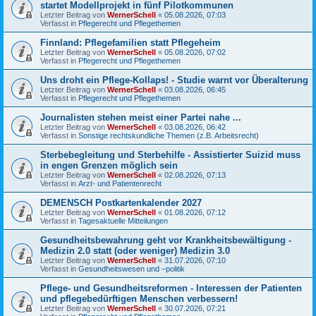
startet Modellprojekt in fünf Pilotkommunen
Letzter Beitrag von
WernerSchell
«
05.08.2026, 07:03
Verfasst in
Pflegerecht und Pflegethemen
Finnland: Pflegefamilien statt Pflegeheim
Letzter Beitrag von
WernerSchell
«
05.08.2026, 07:02
Verfasst in
Pflegerecht und Pflegethemen
Uns droht ein Pflege-Kollaps! - Studie warnt vor Überalterung
Letzter Beitrag von
WernerSchell
«
03.08.2026, 06:45
Verfasst in
Pflegerecht und Pflegethemen
Journalisten stehen meist einer Partei nahe ...
Letzter Beitrag von
WernerSchell
«
03.08.2026, 06:42
Verfasst in
Sonstige rechtskundliche Themen (z.B. Arbeitsrecht)
Sterbebegleitung und Sterbehilfe - Assistierter Suizid muss
in engen Grenzen möglich sein
Letzter Beitrag von
WernerSchell
«
02.08.2026, 07:13
Verfasst in
Arzt- und Patientenrecht
DEMENSCH Postkartenkalender 2027
Letzter Beitrag von
WernerSchell
«
01.08.2026, 07:12
Verfasst in
Tagesaktuelle Mitteilungen
Gesundheitsbewahrung geht vor Krankheitsbewältigung -
Medizin 2.0 statt (oder weniger) Medizin 3.0
Letzter Beitrag von
WernerSchell
«
31.07.2026, 07:10
Verfasst in
Gesundheitswesen und –politik
Pflege- und Gesundheitsreformen - Interessen der Patienten
und pflegebedürftigen Menschen verbessern!
Letzter Beitrag von
WernerSchell
«
30.07.2026, 07:21