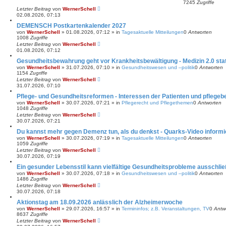
7245
Zugriffe
Letzter Beitrag
von
WernerSchell
02.08.2026, 07:13
DEMENSCH Postkartenkalender 2027
von
WernerSchell
»
01.08.2026, 07:12
» in
Tagesaktuelle Mitteilungen
0
Antworten
1008
Zugriffe
Letzter Beitrag
von
WernerSchell
01.08.2026, 07:12
Gesundheitsbewahrung geht vor Krankheitsbewältigung - Medizin 2.0 statt
von
WernerSchell
»
31.07.2026, 07:10
» in
Gesundheitswesen und –politik
0
Antworten
1154
Zugriffe
Letzter Beitrag
von
WernerSchell
31.07.2026, 07:10
Pflege- und Gesundheitsreformen - Interessen der Patienten und pflege
von
WernerSchell
»
30.07.2026, 07:21
» in
Pflegerecht und Pflegethemen
0
Antworten
1048
Zugriffe
Letzter Beitrag
von
WernerSchell
30.07.2026, 07:21
Du kannst mehr gegen Demenz tun, als du denkst - Quarks-Video informi
von
WernerSchell
»
30.07.2026, 07:19
» in
Tagesaktuelle Mitteilungen
0
Antworten
1059
Zugriffe
Letzter Beitrag
von
WernerSchell
30.07.2026, 07:19
Ein gesunder Lebensstil kann vielfältige Gesundheitsprobleme ausschli
von
WernerSchell
»
30.07.2026, 07:18
» in
Gesundheitswesen und –politik
0
Antworten
1486
Zugriffe
Letzter Beitrag
von
WernerSchell
30.07.2026, 07:18
Aktionstag am 18.09.2026 anlässlich der Alzheimerwoche
von
WernerSchell
»
29.07.2026, 16:57
» in
Termininfos; z.B. Veranstaltungen, TV
0
Antw
8637
Zugriffe
Letzter Beitrag
von
WernerSchell