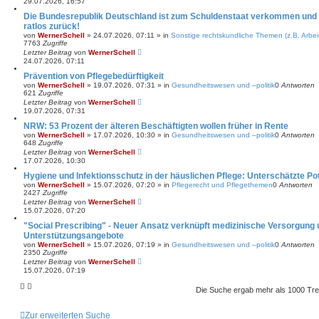
29.07.2026, 16:57
Die Bundesrepublik Deutschland ist zum Schuldenstaat verkommen und l
ratlos zurück!
von
WernerSchell
»
24.07.2026, 07:11
» in
Sonstige rechtskundliche Themen (z.B. Arbeit
7763
Zugriffe
Letzter Beitrag
von
WernerSchell
24.07.2026, 07:11
Prävention von Pflegebedürftigkeit
von
WernerSchell
»
19.07.2026, 07:31
» in
Gesundheitswesen und –politik
0
Antworten
621
Zugriffe
Letzter Beitrag
von
WernerSchell
19.07.2026, 07:31
NRW: 53 Prozent der älteren Beschäftigten wollen früher in Rente
von
WernerSchell
»
17.07.2026, 10:30
» in
Gesundheitswesen und –politik
0
Antworten
648
Zugriffe
Letzter Beitrag
von
WernerSchell
17.07.2026, 10:30
Hygiene und Infektionsschutz in der häuslichen Pflege: Unterschätzte Po
von
WernerSchell
»
15.07.2026, 07:20
» in
Pflegerecht und Pflegethemen
0
Antworten
2427
Zugriffe
Letzter Beitrag
von
WernerSchell
15.07.2026, 07:20
"Social Prescribing" - Neuer Ansatz verknüpft medizinische Versorgung 
Unterstützungsangebote
von
WernerSchell
»
15.07.2026, 07:19
» in
Gesundheitswesen und –politik
0
Antworten
2350
Zugriffe
Letzter Beitrag
von
WernerSchell
15.07.2026, 07:19
Die Suche ergab mehr als 1000 Tre
Zur erweiterten Suche