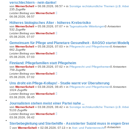
verschlechtern - nein danke!
von
WernerSchell
»
06.08.2026, 06:57
» in
Sonstige rechtskundliche Themen (z.B. Arbei
235
Zugriffe
Letzter Beitrag
von
WernerSchell
06.08.2026, 06:57
Höheres biologisches Alter - höheres Krebsrisiko
von
WernerSchell
»
05.08.2026, 07:07
» in
Tagesaktuelle Mitteilungen
0
Antworten
532
Zugriffe
Letzter Beitrag
von
WernerSchell
05.08.2026, 07:07
Gemeinsam für Pflege und Planetare Gesundheit - BAGSO startet Modellp
von
WernerSchell
»
05.08.2026, 07:03
» in
Pflegerecht und Pflegethemen
0
Antworten
662
Zugriffe
Letzter Beitrag
von
WernerSchell
05.08.2026, 07:03
Finnland: Pflegefamilien statt Pflegeheim
von
WernerSchell
»
05.08.2026, 07:02
» in
Pflegerecht und Pflegethemen
0
Antworten
759
Zugriffe
Letzter Beitrag
von
WernerSchell
05.08.2026, 07:02
Uns droht ein Pflege-Kollaps! - Studie warnt vor Überalterung
von
WernerSchell
»
03.08.2026, 06:45
» in
Pflegerecht und Pflegethemen
0
Antworten
1024
Zugriffe
Letzter Beitrag
von
WernerSchell
03.08.2026, 06:45
Journalisten stehen meist einer Partei nahe ...
von
WernerSchell
»
03.08.2026, 06:42
» in
Sonstige rechtskundliche Themen (z.B. Arbei
5133
Zugriffe
Letzter Beitrag
von
WernerSchell
03.08.2026, 06:42
Sterbebegleitung und Sterbehilfe - Assistierter Suizid muss in engen Gr
0
Antworten
von
WernerSchell
»
02.08.2026, 07:13
» in
Arzt- und Patientenrecht