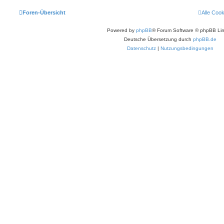
Foren-Übersicht
Alle Coo
Powered by
phpBB
® Forum Software © phpBB Lim
Deutsche Übersetzung durch
phpBB.de
Datenschutz
|
Nutzungsbedingungen