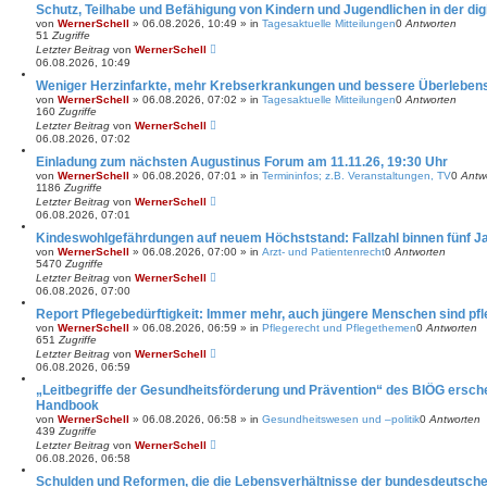
Schutz, Teilhabe und Befähigung von Kindern und Jugendlichen in der dig
von
WernerSchell
»
06.08.2026, 10:49
» in
Tagesaktuelle Mitteilungen
0
Antworten
51
Zugriffe
Letzter Beitrag
von
WernerSchell
06.08.2026, 10:49
Weniger Herzinfarkte, mehr Krebserkrankungen und bessere Überlebe
von
WernerSchell
»
06.08.2026, 07:02
» in
Tagesaktuelle Mitteilungen
0
Antworten
160
Zugriffe
Letzter Beitrag
von
WernerSchell
06.08.2026, 07:02
Einladung zum nächsten Augustinus Forum am 11.11.26, 19:30 Uhr
von
WernerSchell
»
06.08.2026, 07:01
» in
Termininfos; z.B. Veranstaltungen, TV
0
Antw
1186
Zugriffe
Letzter Beitrag
von
WernerSchell
06.08.2026, 07:01
Kindeswohlgefährdungen auf neuem Höchststand: Fallzahl binnen fünf J
von
WernerSchell
»
06.08.2026, 07:00
» in
Arzt- und Patientenrecht
0
Antworten
5470
Zugriffe
Letzter Beitrag
von
WernerSchell
06.08.2026, 07:00
Report Pflegebedürftigkeit: Immer mehr, auch jüngere Menschen sind pfl
von
WernerSchell
»
06.08.2026, 06:59
» in
Pflegerecht und Pflegethemen
0
Antworten
651
Zugriffe
Letzter Beitrag
von
WernerSchell
06.08.2026, 06:59
„Leitbegriffe der Gesundheitsförderung und Prävention“ des BIÖG ersch
Handbook
von
WernerSchell
»
06.08.2026, 06:58
» in
Gesundheitswesen und –politik
0
Antworten
439
Zugriffe
Letzter Beitrag
von
WernerSchell
06.08.2026, 06:58
Schulden und Reformen, die die Lebensverhältnisse der bundesdeutsche