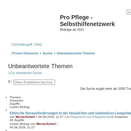
Pro Pflege -
Selbsthilfenetzwerk
Beiträge ab 2021
Schnellzugriff
FAQ
Foren-Übersicht
Suche
Unbeantwortete Themen
Unbeantwortete Themen
Zur erweiterten Suche
S
E
u
r
c
w
Die Suche ergab mehr als 1000 Tre
h
e
e
i
Themen
t
Antworten
e
Zugriffe
r
Letzter Beitrag
t
e
Ethische Herausforderungen in der häuslichen und stationären Langzeitp
S
von
WernerSchell
»
06.08.2026, 11:27
» in
Pflegerecht und Pflegethemen
0
Antworten
u
48
Zugriffe
c
Letzter Beitrag
von
WernerSchell
h
06.08.2026, 11:27
e