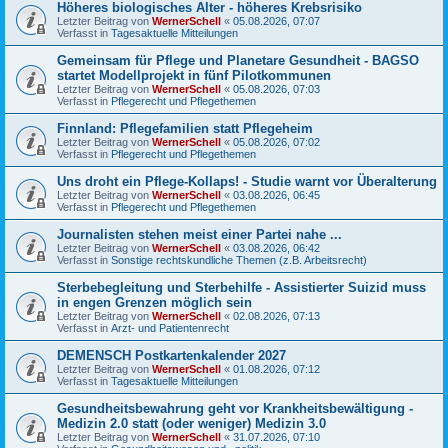
Höheres biologisches Alter - höheres Krebsrisiko
Letzter Beitrag von
WernerSchell
«
05.08.2026, 07:07
Verfasst in
Tagesaktuelle Mitteilungen
Gemeinsam für Pflege und Planetare Gesundheit - BAGSO
startet Modellprojekt in fünf Pilotkommunen
Letzter Beitrag von
WernerSchell
«
05.08.2026, 07:03
Verfasst in
Pflegerecht und Pflegethemen
Finnland: Pflegefamilien statt Pflegeheim
Letzter Beitrag von
WernerSchell
«
05.08.2026, 07:02
Verfasst in
Pflegerecht und Pflegethemen
Uns droht ein Pflege-Kollaps! - Studie warnt vor Überalterung
Letzter Beitrag von
WernerSchell
«
03.08.2026, 06:45
Verfasst in
Pflegerecht und Pflegethemen
Journalisten stehen meist einer Partei nahe ...
Letzter Beitrag von
WernerSchell
«
03.08.2026, 06:42
Verfasst in
Sonstige rechtskundliche Themen (z.B. Arbeitsrecht)
Sterbebegleitung und Sterbehilfe - Assistierter Suizid muss
in engen Grenzen möglich sein
Letzter Beitrag von
WernerSchell
«
02.08.2026, 07:13
Verfasst in
Arzt- und Patientenrecht
DEMENSCH Postkartenkalender 2027
Letzter Beitrag von
WernerSchell
«
01.08.2026, 07:12
Verfasst in
Tagesaktuelle Mitteilungen
Gesundheitsbewahrung geht vor Krankheitsbewältigung -
Medizin 2.0 statt (oder weniger) Medizin 3.0
Letzter Beitrag von
WernerSchell
«
31.07.2026, 07:10