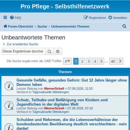
Pro Pflege - Selbsthilfenetzwerk
FAQ
Registrieren
Anmelden
S
Foren-Übersicht
Suche
Unbeantwortete Themen
u
Unbeantwortete Themen
c
Zur erweiterten Suche
h
Suche
Erweiterte Suche
e
Seite
1
von
40
1
2
3
4
5
40
Nä
Die Suche ergab mehr als 1000 Treffer
…
Themen
Gesunde Gefäße, gesundes Gehirn: Gut 12 Jahre länger ohne
Demenz leben
Letzter Beitrag von
WernerSchell
«
07.08.2026, 11:53
Verfasst in
Tagesaktuelle Mitteilungen
Schutz, Teilhabe und Befähigung von Kindern und
Jugendlichen in der digitalen Welt
Letzter Beitrag von
WernerSchell
«
07.08.2026, 07:16
Verfasst in
Tagesaktuelle Mitteilungen
Schulden und Reformen, die die Lebensverhältnisse der
bundesdeutschen Bevölkerung deutlich verschlechtern - nein
danke!