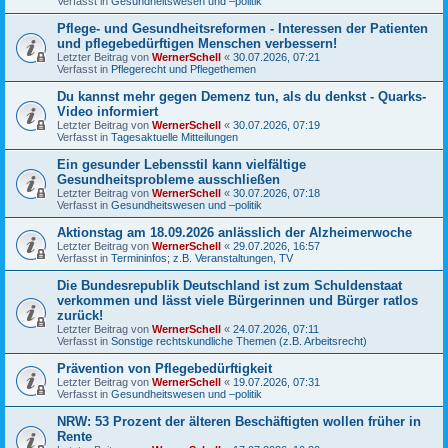
Verfasst in
Gesundheitswesen und –politik
Pflege- und Gesundheitsreformen - Interessen der Patienten
und pflegebedürftigen Menschen verbessern!
Letzter Beitrag von
WernerSchell
«
30.07.2026, 07:21
Verfasst in
Pflegerecht und Pflegethemen
Du kannst mehr gegen Demenz tun, als du denkst - Quarks-
Video informiert
Letzter Beitrag von
WernerSchell
«
30.07.2026, 07:19
Verfasst in
Tagesaktuelle Mitteilungen
Ein gesunder Lebensstil kann vielfältige
Gesundheitsprobleme ausschließen
Letzter Beitrag von
WernerSchell
«
30.07.2026, 07:18
Verfasst in
Gesundheitswesen und –politik
Aktionstag am 18.09.2026 anlässlich der Alzheimerwoche
Letzter Beitrag von
WernerSchell
«
29.07.2026, 16:57
Verfasst in
Termininfos; z.B. Veranstaltungen, TV
Die Bundesrepublik Deutschland ist zum Schuldenstaat
verkommen und lässt viele Bürgerinnen und Bürger ratlos
zurück!
Letzter Beitrag von
WernerSchell
«
24.07.2026, 07:11
Verfasst in
Sonstige rechtskundliche Themen (z.B. Arbeitsrecht)
Prävention von Pflegebedürftigkeit
Letzter Beitrag von
WernerSchell
«
19.07.2026, 07:31
Verfasst in
Gesundheitswesen und –politik
NRW: 53 Prozent der älteren Beschäftigten wollen früher in
Rente