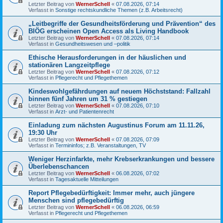
Letzter Beitrag von
WernerSchell
«
07.08.2026, 07:14
Verfasst in
Sonstige rechtskundliche Themen (z.B. Arbeitsrecht)
„Leitbegriffe der Gesundheitsförderung und Prävention“ des
BIÖG erscheinen Open Access als Living Handbook
Letzter Beitrag von
WernerSchell
«
07.08.2026, 07:14
Verfasst in
Gesundheitswesen und –politik
Ethische Herausforderungen in der häuslichen und
stationären Langzeitpflege
Letzter Beitrag von
WernerSchell
«
07.08.2026, 07:12
Verfasst in
Pflegerecht und Pflegethemen
Kindeswohlgefährdungen auf neuem Höchststand: Fallzahl
binnen fünf Jahren um 31 % gestiegen
Letzter Beitrag von
WernerSchell
«
07.08.2026, 07:10
Verfasst in
Arzt- und Patientenrecht
Einladung zum nächsten Augustinus Forum am 11.11.26,
19:30 Uhr
Letzter Beitrag von
WernerSchell
«
07.08.2026, 07:09
Verfasst in
Termininfos; z.B. Veranstaltungen, TV
Weniger Herzinfarkte, mehr Krebserkrankungen und bessere
Überlebenschancen
Letzter Beitrag von
WernerSchell
«
06.08.2026, 07:02
Verfasst in
Tagesaktuelle Mitteilungen
Report Pflegebedürftigkeit: Immer mehr, auch jüngere
Menschen sind pflegebedürftig
Letzter Beitrag von
WernerSchell
«
06.08.2026, 06:59
Verfasst in
Pflegerecht und Pflegethemen