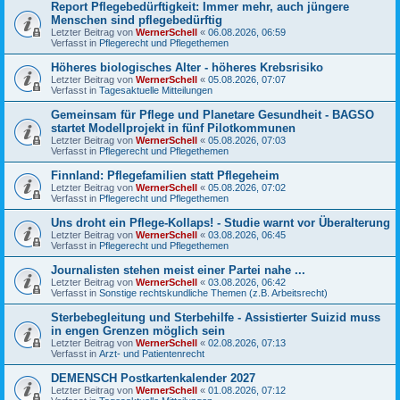
Report Pflegebedürftigkeit: Immer mehr, auch jüngere
Menschen sind pflegebedürftig
Letzter Beitrag von
WernerSchell
«
06.08.2026, 06:59
Verfasst in
Pflegerecht und Pflegethemen
Höheres biologisches Alter - höheres Krebsrisiko
Letzter Beitrag von
WernerSchell
«
05.08.2026, 07:07
Verfasst in
Tagesaktuelle Mitteilungen
Gemeinsam für Pflege und Planetare Gesundheit - BAGSO
startet Modellprojekt in fünf Pilotkommunen
Letzter Beitrag von
WernerSchell
«
05.08.2026, 07:03
Verfasst in
Pflegerecht und Pflegethemen
Finnland: Pflegefamilien statt Pflegeheim
Letzter Beitrag von
WernerSchell
«
05.08.2026, 07:02
Verfasst in
Pflegerecht und Pflegethemen
Uns droht ein Pflege-Kollaps! - Studie warnt vor Überalterung
Letzter Beitrag von
WernerSchell
«
03.08.2026, 06:45
Verfasst in
Pflegerecht und Pflegethemen
Journalisten stehen meist einer Partei nahe ...
Letzter Beitrag von
WernerSchell
«
03.08.2026, 06:42
Verfasst in
Sonstige rechtskundliche Themen (z.B. Arbeitsrecht)
Sterbebegleitung und Sterbehilfe - Assistierter Suizid muss
in engen Grenzen möglich sein
Letzter Beitrag von
WernerSchell
«
02.08.2026, 07:13
Verfasst in
Arzt- und Patientenrecht
DEMENSCH Postkartenkalender 2027
Letzter Beitrag von
WernerSchell
«
01.08.2026, 07:12