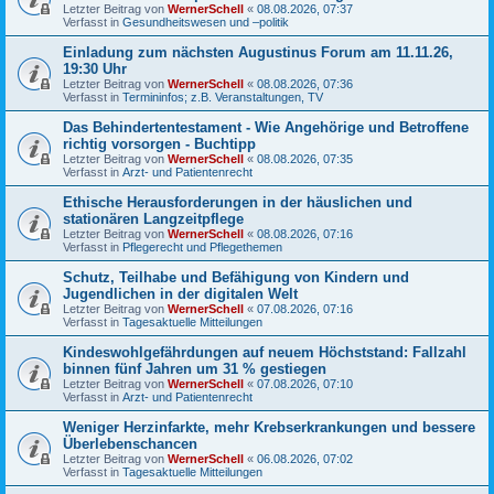
Letzter Beitrag von
WernerSchell
«
08.08.2026, 07:37
Verfasst in
Gesundheitswesen und –politik
Einladung zum nächsten Augustinus Forum am 11.11.26,
19:30 Uhr
Letzter Beitrag von
WernerSchell
«
08.08.2026, 07:36
Verfasst in
Termininfos; z.B. Veranstaltungen, TV
Das Behindertentestament - Wie Angehörige und Betroffene
richtig vorsorgen - Buchtipp
Letzter Beitrag von
WernerSchell
«
08.08.2026, 07:35
Verfasst in
Arzt- und Patientenrecht
Ethische Herausforderungen in der häuslichen und
stationären Langzeitpflege
Letzter Beitrag von
WernerSchell
«
08.08.2026, 07:16
Verfasst in
Pflegerecht und Pflegethemen
Schutz, Teilhabe und Befähigung von Kindern und
Jugendlichen in der digitalen Welt
Letzter Beitrag von
WernerSchell
«
07.08.2026, 07:16
Verfasst in
Tagesaktuelle Mitteilungen
Kindeswohlgefährdungen auf neuem Höchststand: Fallzahl
binnen fünf Jahren um 31 % gestiegen
Letzter Beitrag von
WernerSchell
«
07.08.2026, 07:10
Verfasst in
Arzt- und Patientenrecht
Weniger Herzinfarkte, mehr Krebserkrankungen und bessere
Überlebenschancen
Letzter Beitrag von
WernerSchell
«
06.08.2026, 07:02
Verfasst in
Tagesaktuelle Mitteilungen