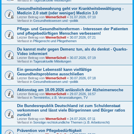
Verfasst in
Tagesaktuelle Mitteilungen
Gesundheitsbewahrung geht vor Krankheitsbewältigung -
Medizin 2.0 statt (oder weniger) Medizin 3.0
Letzter Beitrag von
WernerSchell
«
31.07.2026, 07:10
Verfasst in
Gesundheitswesen und –politik
Pflege- und Gesundheitsreformen - Interessen der Patienten
und pflegebedürftigen Menschen verbessern!
Letzter Beitrag von
WernerSchell
«
30.07.2026, 07:21
Verfasst in
Pflegerecht und Pflegethemen
Du kannst mehr gegen Demenz tun, als du denkst - Quarks-
Video informiert
Letzter Beitrag von
WernerSchell
«
30.07.2026, 07:19
Verfasst in
Tagesaktuelle Mitteilungen
Ein gesunder Lebensstil kann vielfältige
Gesundheitsprobleme ausschließen
Letzter Beitrag von
WernerSchell
«
30.07.2026, 07:18
Verfasst in
Gesundheitswesen und –politik
Aktionstag am 18.09.2026 anlässlich der Alzheimerwoche
Letzter Beitrag von
WernerSchell
«
29.07.2026, 16:57
Verfasst in
Termininfos; z.B. Veranstaltungen, TV
Die Bundesrepublik Deutschland ist zum Schuldenstaat
verkommen und lässt viele Bürgerinnen und Bürger ratlos
zurück!
Letzter Beitrag von
WernerSchell
«
24.07.2026, 07:11
Verfasst in
Sonstige rechtskundliche Themen (z.B. Arbeitsrecht)
Prävention von Pflegebedürftigkeit