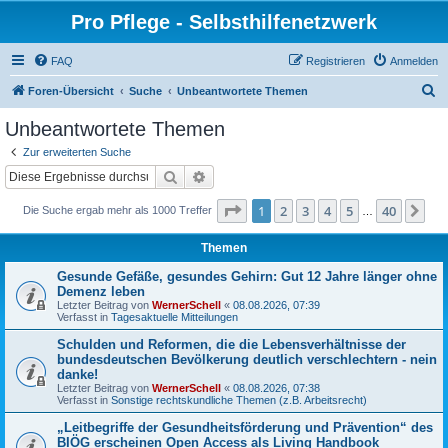
Pro Pflege - Selbsthilfenetzwerk
FAQ
Registrieren
Anmelden
S
Foren-Übersicht
Suche
Unbeantwortete Themen
u
Unbeantwortete Themen
c
Zur erweiterten Suche
h
Suche
Erweiterte Suche
e
Seite
1
von
40
1
2
3
4
5
40
Nä
Die Suche ergab mehr als 1000 Treffer
…
Themen
Gesunde Gefäße, gesundes Gehirn: Gut 12 Jahre länger ohne
Demenz leben
Letzter Beitrag von
WernerSchell
«
08.08.2026, 07:39
Verfasst in
Tagesaktuelle Mitteilungen
Schulden und Reformen, die die Lebensverhältnisse der
bundesdeutschen Bevölkerung deutlich verschlechtern - nein
danke!
Letzter Beitrag von
WernerSchell
«
08.08.2026, 07:38
Verfasst in
Sonstige rechtskundliche Themen (z.B. Arbeitsrecht)
„Leitbegriffe der Gesundheitsförderung und Prävention“ des
BIÖG erscheinen Open Access als Living Handbook