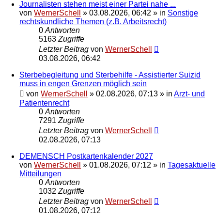
Journalisten stehen meist einer Partei nahe ...
von
WernerSchell
»
03.08.2026, 06:42
» in
Sonstige
rechtskundliche Themen (z.B. Arbeitsrecht)
0
Antworten
5163
Zugriffe
Letzter Beitrag
von
WernerSchell
03.08.2026, 06:42
Sterbebegleitung und Sterbehilfe - Assistierter Suizid
muss in engen Grenzen möglich sein
von
WernerSchell
»
02.08.2026, 07:13
» in
Arzt- und
Patientenrecht
0
Antworten
7291
Zugriffe
Letzter Beitrag
von
WernerSchell
02.08.2026, 07:13
DEMENSCH Postkartenkalender 2027
von
WernerSchell
»
01.08.2026, 07:12
» in
Tagesaktuelle
Mitteilungen
0
Antworten
1032
Zugriffe
Letzter Beitrag
von
WernerSchell
01.08.2026, 07:12