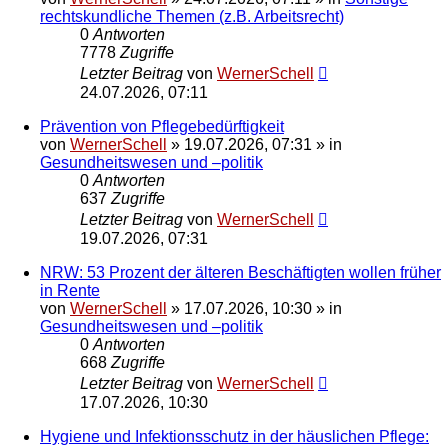
rechtskundliche Themen (z.B. Arbeitsrecht)
0
Antworten
7778
Zugriffe
Letzter Beitrag
von
WernerSchell
24.07.2026, 07:11
Prävention von Pflegebedürftigkeit
von
WernerSchell
»
19.07.2026, 07:31
» in
Gesundheitswesen und –politik
0
Antworten
637
Zugriffe
Letzter Beitrag
von
WernerSchell
19.07.2026, 07:31
NRW: 53 Prozent der älteren Beschäftigten wollen früher
in Rente
von
WernerSchell
»
17.07.2026, 10:30
» in
Gesundheitswesen und –politik
0
Antworten
668
Zugriffe
Letzter Beitrag
von
WernerSchell
17.07.2026, 10:30
Hygiene und Infektionsschutz in der häuslichen Pflege: