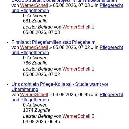
BAGSO startet Modellprojekt in fünf Pilotkommunen
von
WernerSchell
»
05.08.2026, 07:03
» in
Pflegerecht
und Pflegethemen
0
Antworten
681
Zugriffe
Letzter Beitrag
von
WernerSchell
05.08.2026, 07:03
Finnland: Pflegefamilien statt Pflegeheim
von
WernerSchell
»
05.08.2026, 07:02
» in
Pflegerecht
und Pflegethemen
0
Antworten
786
Zugriffe
Letzter Beitrag
von
WernerSchell
05.08.2026, 07:02
Uns droht ein Pflege-Kollaps! - Studie warnt vor
Überalterung
von
WernerSchell
»
03.08.2026, 06:45
» in
Pflegerecht
und Pflegethemen
0
Antworten
1074
Zugriffe
Letzter Beitrag
von
WernerSchell
03.08.2026, 06:45