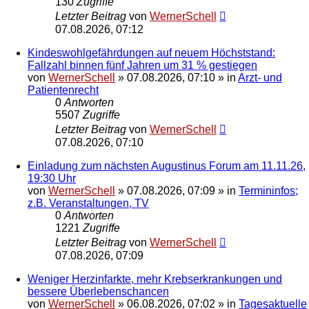
130
Zugriffe
Letzter Beitrag
von
WernerSchell
07.08.2026, 07:12
Kindeswohlgefährdungen auf neuem Höchststand:
Fallzahl binnen fünf Jahren um 31 % gestiegen
von
WernerSchell
»
07.08.2026, 07:10
» in
Arzt- und
Patientenrecht
0
Antworten
5507
Zugriffe
Letzter Beitrag
von
WernerSchell
07.08.2026, 07:10
Einladung zum nächsten Augustinus Forum am 11.11.26,
19:30 Uhr
von
WernerSchell
»
07.08.2026, 07:09
» in
Termininfos;
z.B. Veranstaltungen, TV
0
Antworten
1221
Zugriffe
Letzter Beitrag
von
WernerSchell
07.08.2026, 07:09
Weniger Herzinfarkte, mehr Krebserkrankungen und
bessere Überlebenschancen
von
WernerSchell
»
06.08.2026, 07:02
» in
Tagesaktuelle