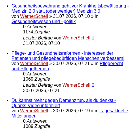
Gesundheitsbewahrung geht vor Krankheitsbewältigung -
Medizin 2.0 statt (oder weniger) Medizin 3.0
von
WernerSchell
»
31.07.2026, 07:10
» in
Gesundheitswesen und –politik
0
Antworten
1174
Zugriffe
Letzter Beitrag
von
WernerSchell
31.07.2026, 07:10
Pflege- und Gesundheitsreformen - Interessen der
Patienten und pflegebedürftigen Menschen verbessern!
von
WernerSchell
»
30.07.2026, 07:21
» in
Pflegerecht
und Pflegethemen
0
Antworten
1069
Zugriffe
Letzter Beitrag
von
WernerSchell
30.07.2026, 07:21
Du kannst mehr gegen Demenz tun, als du denkst -
Quarks-Video informiert
von
WernerSchell
»
30.07.2026, 07:19
» in
Tagesaktuelle
Mitteilungen
0
Antworten
1089
Zugriffe