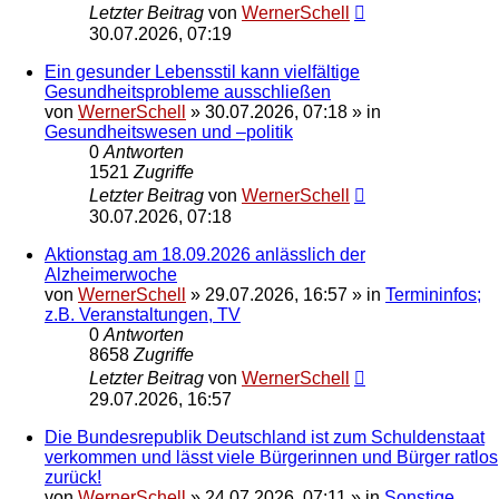
Letzter Beitrag
von
WernerSchell
30.07.2026, 07:19
Ein gesunder Lebensstil kann vielfältige
Gesundheitsprobleme ausschließen
von
WernerSchell
»
30.07.2026, 07:18
» in
Gesundheitswesen und –politik
0
Antworten
1521
Zugriffe
Letzter Beitrag
von
WernerSchell
30.07.2026, 07:18
Aktionstag am 18.09.2026 anlässlich der
Alzheimerwoche
von
WernerSchell
»
29.07.2026, 16:57
» in
Termininfos;
z.B. Veranstaltungen, TV
0
Antworten
8658
Zugriffe
Letzter Beitrag
von
WernerSchell
29.07.2026, 16:57
Die Bundesrepublik Deutschland ist zum Schuldenstaat
verkommen und lässt viele Bürgerinnen und Bürger ratlos
zurück!
von
WernerSchell
»
24.07.2026, 07:11
» in
Sonstige