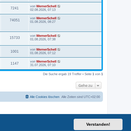
von
WernerSchell
7241
02.08.2026, 07:13
von
WernerSchell
74051
01.08.2026, 08:27
von
WernerSchell
15733
01.08.2026, 07:38
von
WernerSchell
1001
01.08.2026, 07:12
von
WernerSchell
1147
31.07.2026, 07:10
Die Suche ergab 19 Treffer • Seite
1
von
1
Gehe zu
Alle Cookies löschen
Alle Zeiten sind
UTC+02:00
Verstanden!