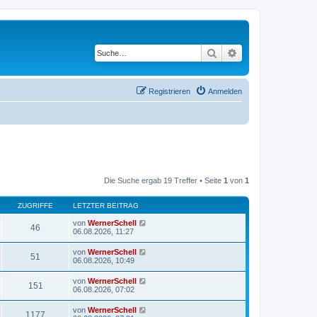
Suche
Erweiterte Suche
Registrieren
Anmelden
Die Suche ergab 19 Treffer • Seite
1
von
1
ZUGRIFFE
LETZTER BEITRAG
von
WernerSchell
46
06.08.2026, 11:27
von
WernerSchell
51
06.08.2026, 10:49
von
WernerSchell
151
06.08.2026, 07:02
von
WernerSchell
1177