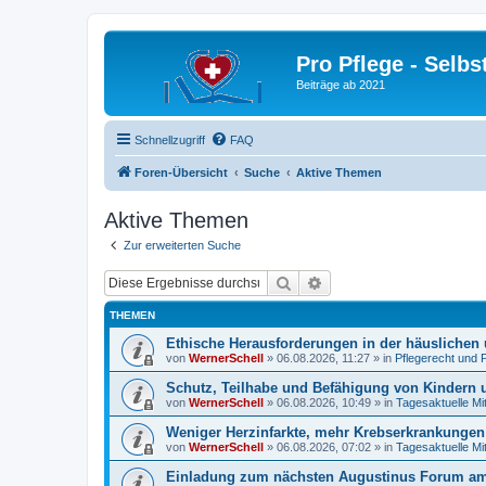
Pro Pflege - Selbs
Beiträge ab 2021
Schnellzugriff
FAQ
Foren-Übersicht
Suche
Aktive Themen
Aktive Themen
Zur erweiterten Suche
Suche
Erweiterte Suche
THEMEN
Ethische Herausforderungen in der häuslichen 
von
WernerSchell
»
06.08.2026, 11:27
» in
Pflegerecht und 
Schutz, Teilhabe und Befähigung von Kindern u
von
WernerSchell
»
06.08.2026, 10:49
» in
Tagesaktuelle Mi
Weniger Herzinfarkte, mehr Krebserkrankunge
von
WernerSchell
»
06.08.2026, 07:02
» in
Tagesaktuelle Mi
Einladung zum nächsten Augustinus Forum am 