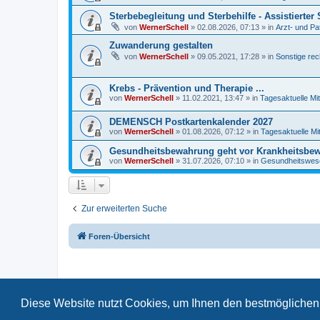
Sterbebegleitung und Sterbehilfe - Assistierte
von
WernerSchell
»
02.08.2026, 07:13
» in
Arzt- und Pa
Zuwanderung gestalten
von
WernerSchell
»
09.05.2021, 17:28
» in
Sonstige rec
Krebs - Prävention und Therapie ...
von
WernerSchell
»
11.02.2021, 13:47
» in
Tagesaktuelle Mit
DEMENSCH Postkartenkalender 2027
von
WernerSchell
»
01.08.2026, 07:12
» in
Tagesaktuelle Mi
Gesundheitsbewahrung geht vor Krankheitsbewäl
von
WernerSchell
»
31.07.2026, 07:10
» in
Gesundheitswese
Zur erweiterten Suche
Foren-Übersicht
Diese Website nutzt Cookies, um Ihnen den bestmöglichen 