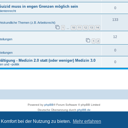
r Suizid muss in engen Grenzen möglich sein
0
tientenrecht
133
htskundliche Themen (z.B. Arbeitsrecht)
1
10
11
12
13
14
…
12
teilungen
1
2
0
tteilungen
tigung - Medizin 2.0 statt (oder weniger) Medizin 3.0
0
n und –politik
Powered by
phpBB
® Forum Software © phpBB Limited
Deutsche Übersetzung durch
phpBB.de
Datenschutz
|
Nutzungsbedingungen
Komfort bei der Nutzung zu bieten.
Mehr erfahren