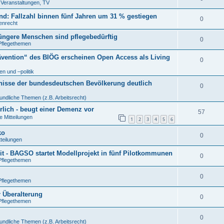
. Veranstaltungen, TV
: Fallzahl binnen fünf Jahren um 31 % gestiegen
0
tenrecht
jüngere Menschen sind pflegebedürftig
0
Pflegethemen
ävention“ des BIÖG erscheinen Open Access als Living
0
n und –politik
nisse der bundesdeutschen Bevölkerung deutlich
0
undliche Themen (z.B. Arbeitsrecht)
rlich - beugt einer Demenz vor
57
e Mitteilungen
1
2
3
4
5
6
ko
0
tteilungen
t - BAGSO startet Modellprojekt in fünf Pilotkommunen
0
Pflegethemen
0
Pflegethemen
r Überalterung
0
Pflegethemen
0
undliche Themen (z.B. Arbeitsrecht)