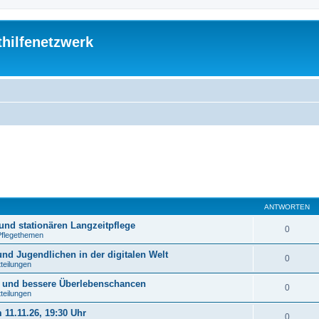
thilfenetzwerk
ANTWORTEN
und stationären Langzeitpflege
0
Pflegethemen
nd Jugendlichen in der digitalen Welt
0
tteilungen
n und bessere Überlebenschancen
0
tteilungen
11.11.26, 19:30 Uhr
0